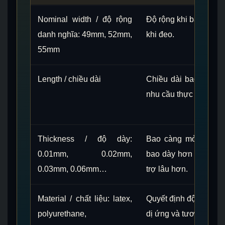
Nominal width / độ rộng
Độ rộng khi bao được
danh nghĩa: 49mm, 52mm,
khi đeo.
55mm
Length / chiều dài
Chiều dài bao khi lă
nhu cầu thực tế của n
Thickness / độ dày:
Bao càng mỏng thườ
0.01mm, 0.02mm,
bao dày hơn có thể t
0.03mm, 0.06mm…
trợ lâu hơn.
Material / chất liệu: latex,
Quyết định độ đàn hồi
polyurethane,
dị ứng và tương thích 