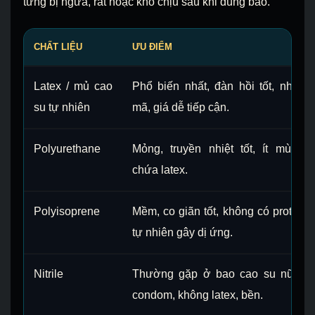
từng bị ngứa, rát hoặc khó chịu sau khi dùng bao.
CHẤT LIỆU
ƯU ĐIỂM
Latex / mủ cao
Phổ biến nhất, đàn hồi tốt, nhiều
su tự nhiên
mã, giá dễ tiếp cận.
Polyurethane
Mỏng, truyền nhiệt tốt, ít mùi, k
chứa latex.
Polyisoprene
Mềm, co giãn tốt, không có protein l
tự nhiên gây dị ứng.
Nitrile
Thường gặp ở bao cao su nữ/inte
condom, không latex, bền.