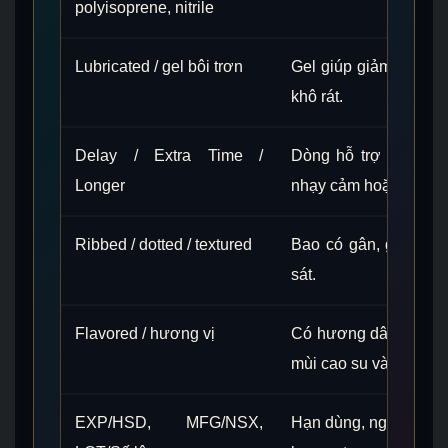
polyisoprene, nitrile
Lubricated / gel bôi trơn
Gel giúp giảm ma sát
khô rát.
Delay / Extra Time /
Dòng hỗ trợ kéo dài,
Longer
nhạy cảm hoặc hoạt ch
Ribbed / dotted / textured
Bao có gân, gai, chấ
sát.
Flavored / hương vị
Có hương dâu, chuối,
mùi cao su và thêm cả
EXP/HSD, MFG/NSX,
Hạn dùng, ngày sản xu