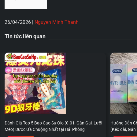
26/04/2026
|
Nguyen Minh Thanh
Tin tức liên quan
Đánh Giá Top 5 Bao Cao Su Olo (0.01, Gân Gai, Lưỡi
Hướng Dẫn Ch
Mèo) Được Ưa Chuộng Nhất tại Hải Phòng
(Kéo dài, Gân