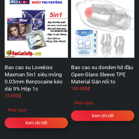
Bao cao su Lovekiss
Bao cao su donden hở đầu
Maxman 5in1 siêu mỏng
Open-Glans Sleeve TPE
0.03mm Benzocaine kéo
Material Gân nổi to
dài 9% Hộp 1c
100.000
₫
15.000
₫
Mua ngay
Mua ngay
Xem chi tiết
Xem chi tiết