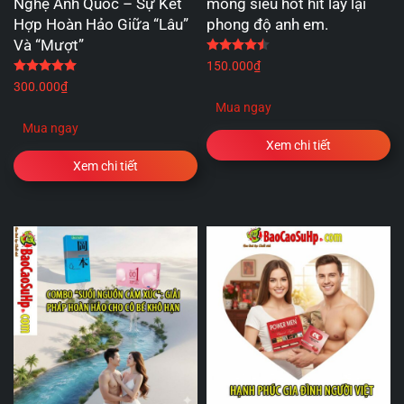
Nghệ Anh Quốc – Sự Kết
mỏng siêu hot hít lấy lại
Hợp Hoàn Hảo Giữa “Lâu”
phong độ anh em.
Và “Mượt”
Được xếp hạng
4.50
5 
Được xếp hạng
5.00
5 sao
150.000
₫
300.000
₫
Mua ngay
Mua ngay
Xem chi tiết
Xem chi tiết