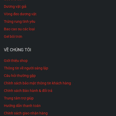
nhanh chóng
,
anh chị
có thể nhận hàng ngay trong
Dương vật giả
ngày mà không cần phải chờ đợi lâu.
Vòng đeo dương vật
Trứng rung tình yêu
Bao cao su các loại
Gel bôi trơn
VỀ CHÚNG TÔI
Giới thiệu shop
Thông tin về người sáng lập
Câu hỏi thường gặp
Chính sách bảo mật thông tin khách hàng
Chính sách Bảo hành & đổi trả
Trung tâm trợ giúp
Hướng dẫn thanh toán
Chính sách giao nhận hàng