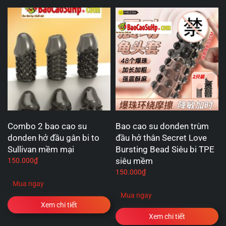
Combo 2 bao cao su
Bao cao su donden trùm
donden hở đầu gân bi to
đầu hở thân Secret Love
Sullivan mềm mại
Bursting Bead Siêu bi TPE
siêu mềm
150.000
₫
150.000
₫
Mua ngay
Mua ngay
Xem chi tiết
Xem chi tiết