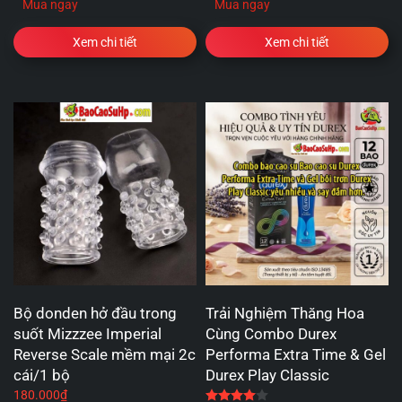
Mua ngay
Mua ngay
Xem chi tiết
Xem chi tiết
Bộ donden hở đầu trong
Trải Nghiệm Thăng Hoa
suốt Mizzzee Imperial
Cùng Combo Durex
Reverse Scale mềm mại 2c
Performa Extra Time & Gel
cái/1 bộ
Durex Play Classic
180.000
₫
Được xếp hạng
4.00
5 