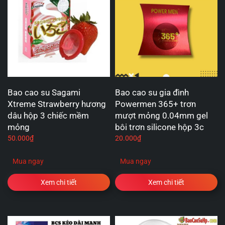
Bao cao su Sagami
Bao cao su gia đình
Xtreme Strawberry hương
Powermen 365+ trơn
dâu hộp 3 chiếc mềm
mượt mỏng 0.04mm gel
mỏng
bôi trơn silicone hộp 3c
50.000
₫
20.000
₫
Mua ngay
Mua ngay
Xem chi tiết
Xem chi tiết