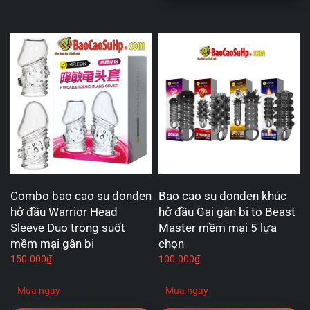
Combo bao cao su donden
Bao cao su donden khúc
hở đầu Warrior Head
hở đầu Gai gân bi to Beast
Sleeve Duo trong suốt
Master mềm mại 5 lựa
mềm mại gân bi
chọn
150.000
₫
100.000
₫
Mua ngay
Mua ngay