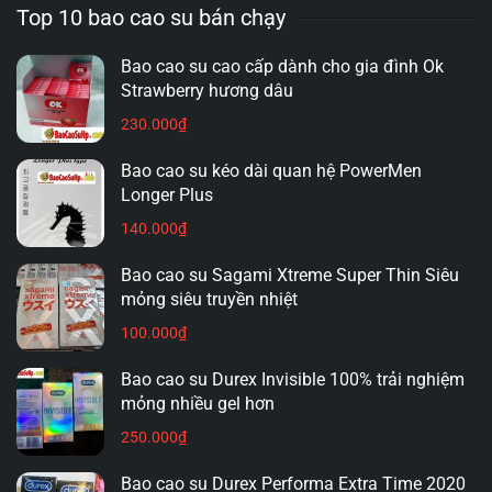
Top 10 bao cao su bán chạy
Bao cao su cao cấp dành cho gia đình Ok
Strawberry hương dâu
230.000
₫
Bao cao su kéo dài quan hệ PowerMen
Longer Plus
140.000
₫
Bao cao su Sagami Xtreme Super Thin Siêu
mỏng siêu truyền nhiệt
100.000
₫
Bao cao su Durex Invisible 100% trải nghiệm
mỏng nhiều gel hơn
250.000
₫
Chúng tôi hiểu rằng
giá cả
luôn là mối quan tâm
Bao cao su Durex Performa Extra Time 2020