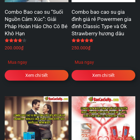
Combo Bao cao su “Suối
Combo bao cao su gia
Nguồn Cảm Xúc”: Giải
đình giá rẻ Powermen gia
Pháp Hoàn Hảo Cho Cô Bé
đình Classic Type và Ok
Khô Hạn
Strawberry hương dâu
Được xếp hạng
4.00
5 sao
Được xếp hạng
5.00
5 
200.000
₫
250.000
₫
Mua ngay
Mua ngay
Xem chi tiết
Xem chi tiết