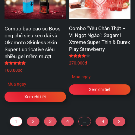
Combo “Yêu Chân Thật –
Combo bao cao su Boss
Vị Ngọt Ngào”: Sagami
ông chủ siêu kéo dài và
Xtreme Super Thin & Durex
Okamoto Skinless Skin
Play Strawberry
Super Lubricative siêu
nhiều gel mềm mượt
Được xếp hạng
4.00
5 
270.000
₫
Được xếp hạng
5.00
5 sao
160.000
₫
Mua ngay
Mua ngay
Xem chi tiết
Xem chi tiết
1
2
3
4
…
14