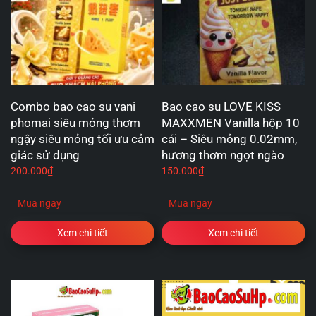
Combo bao cao su vani
Bao cao su LOVE KISS
phomai siêu mỏng thơm
MAXXMEN Vanilla hộp 10
ngậy siêu mỏng tối ưu cảm
cái – Siêu mỏng 0.02mm,
giác sử dụng
hương thơm ngọt ngào
200.000
₫
150.000
₫
Mua ngay
Mua ngay
Xem chi tiết
Xem chi tiết