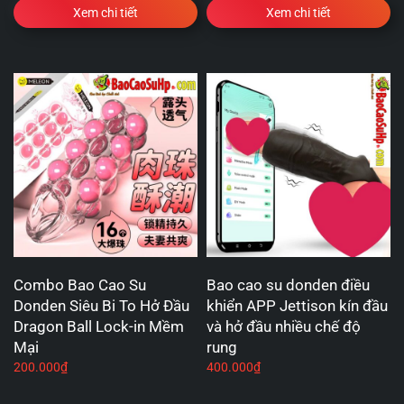
Xem chi tiết
Xem chi tiết
Combo Bao Cao Su
Bao cao su donden điều
Donden Siêu Bi To Hở Đầu
khiển APP Jettison kín đầu
Dragon Ball Lock-in Mềm
và hở đầu nhiều chế độ
Mại
rung
200.000
₫
400.000
₫