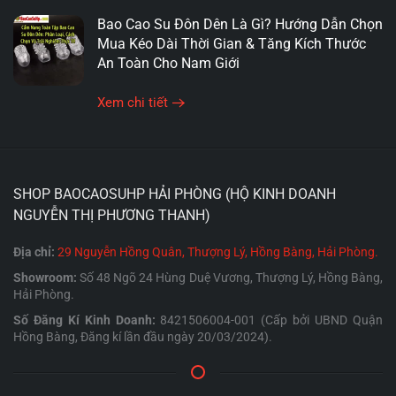
BAO CAO SU GIA ĐÌNH HẢI
Bao Cao Su Đôn Dên Là Gì? Hướng Dẫn Chọn
PHÒNG
Mua Kéo Dài Thời Gian & Tăng Kích Thước
An Toàn Cho Nam Giới
Xem chi tiết
Gia đình
là nơi tình yêu được vun đắp và thể hiện
qua từng khoảnh khắc. Việc sử dụng
bao cao su gia
đình
không chỉ giúp
bảo vệ sức khỏe sinh sản
mà
còn giúp các cặp đôi
tận hưởng
những giây phút
SHOP BAOCAOSUHP HẢI PHÒNG (HỘ KINH DOANH
thăng hoa
một cách
an toàn
.
NGUYỄN THỊ PHƯƠNG THANH)
Tại
Hải Phòng
,
Shop Bao Cao Su Hải Phòng
cung
Địa chỉ:
29 Nguyễn Hồng Quân, Thượng Lý, Hồng Bàng, Hải Phòng.
cấp đa dạng các loại bao cao su dành cho
các cặp
Showroom:
Số 48 Ngõ 24 Hùng Duệ Vương, Thượng Lý, Hồng Bàng,
vợ chồng
và gia đình.
Bạn
có thể dễ dàng lựa chọn
Hải Phòng.
những sản phẩm phù hợp với nhu cầu và mong
Số Đăng Kí Kinh Doanh:
8421506004-001 (Cấp bởi UBND Quận
Hồng Bàng, Đăng kí lần đầu ngày 20/03/2024).
muốn của mình.
Một số
sản phẩm bao cao su gia đình
phổ biến: