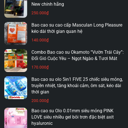
New chính hãng
hàng đầu của nhiều bạn trẻ. Vì vậy, shop luôn mang
250.000
₫
đến những sản phẩm
chính hãng
với mức giá phù
hợp với túi tiền của mọi người.
Bạn
không cần phải
Bao cao su cao cấp Masculan Long Pleasure
lo lắng về việc mua phải hàng giả, hàng nhái hay
kéo dài thời gian quan hệ
kém chất lượng.
140.000
₫
Một số
loại bao cao su giá rẻ
phổ biến tại shop:
Combo Bao cao su Okamoto “Vườn Trái Cây”:
Đổi Gió Cuộc Yêu – Ngọt Ngào & Tươi Mát
Bao cao su Durex Fetherlite
: Mỏng nhẹ, mang
170.000
₫
lại cảm giác chân thực.
Bao cao su olo 5in1 FIVE 25 chiếc siêu mỏng,
Bao cao su SAGAMI Xtreme Feel Long
: Kéo dài
truyền nhiệt, tăng khoái cảm, ôm sát, kéo dài
thời gian quan hệ, giá cả hợp lý.
thời gian
200.000
₫
Bao cao su Innova Malaysia
: Thiết kế gai mịn,
tăng cường khoái cảm.
Bao cao su Olo 0.01mm siêu mỏng PINK
LOVE siêu nhiều gel bôi trơn đặc biệt axit
hyaluronic
Chúng ta
đều biết rằng sức khỏe là vô giá, nhưng