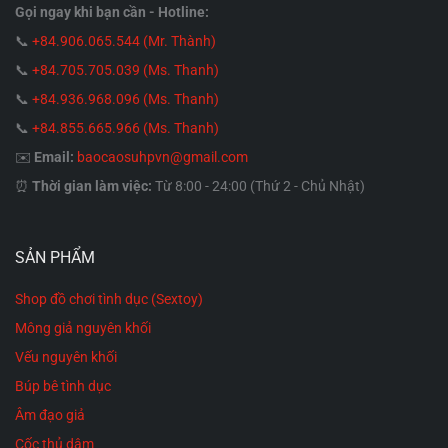
Gọi ngay khi bạn cần - Hotline:
Bao cao su Durex Comfort
: Kích thước rộng hơn,
📞
+84.906.065.544 (Mr. Thành)
thoải mái cho
anh
sử dụng.
📞
+84.705.705.039 (Ms. Thanh)
📞
+84.936.968.096 (Ms. Thanh)
Bao cao su Okamoto Skinless Skin
: Siêu mỏng,
📞
+84.855.665.966 (Ms. Thanh)
mang lại cảm giác tự nhiên.
✉️
Email:
baocaosuhpvn@gmail.com
Bao cao su Sagami Original 0.02
: Độ mỏng chỉ
⏰
Thời gian làm việc:
Từ 8:00 - 24:00 (Thứ 2 - Chủ Nhật)
0.02mm, như làn da thứ hai.
Chúng ta
hiểu rằng trong cuộc sống hiện đại, việc
SẢN PHẨM
lên kế hoạch hóa gia đình
là rất quan trọng. Bao cao
su gia đình không chỉ giúp
phòng tránh thai
hiệu
Shop đồ chơi tình dục (Sextoy)
quả mà còn bảo vệ hai vợ chồng khỏi những bệnh
Mông giả nguyên khối
lây nhiễm không mong muốn.
Vếu nguyên khối
Búp bê tình dục
Shop
luôn tư vấn nhiệt tình để giúp
bạn
lựa chọn
Âm đạo giả
được sản phẩm phù hợp nhất. Với
dịch vụ ship hàng
Cốc thủ dâm