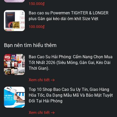
không phải lúc nào cũng cần chi trả quá nhiều để
150.000
₫
bảo vệ nó. Việc lựa chọn bao cao su giá rẻ nhưng
Bao cao su Powermen TIGHTER & LONGER
chính hãng
tại shop sẽ giúp bạn vừa
tiết kiệm chi
plus Gân gai kéo dài ôm khít Size Việt
phí
, vừa đảm bảo
an toàn
cho bản thân và đối tác.
100.000
₫
Ngoài ra,
shop
còn thường xuyên có các chương
Bạn nên tìm hiểu thêm
trình
khuyến mãi
, giảm giá đặc biệt cho các sản
phẩm bao cao su giá rẻ, giúp
bạn
có thêm nhiều lựa
Bao Cao Su Hải Phòng: Cẩm Nang Chọn Mua
chọn và trải nghiệm mới mẻ.
Tốt Nhất 2026 (Siêu Mỏng, Gân Gai, Kéo Dài
Thời Gian).
Xem chi tiết
Top 10 Shop Bao Cao Su Uy Tín, Giao Hàng
Hỏa Tốc, Đa Dạng Mẫu Mã Và Bảo Mật Tuyệt
Đối Tại Hải Phòng
Xem chi tiết