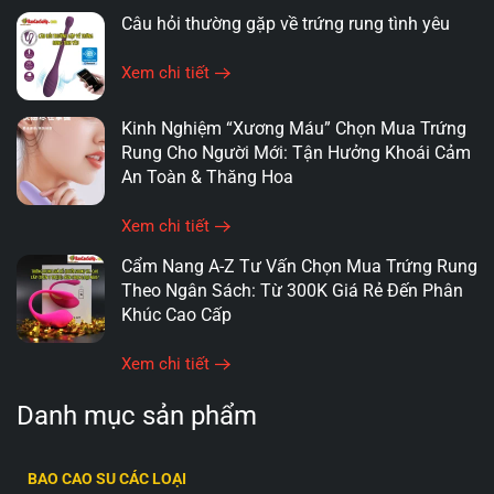
khách hàng, đảm bảo mọi nhu cầu và thắc mắc đều
Câu hỏi thường gặp về trứng rung tình yêu
được giải đáp một cách tận tình và chuyên nghiệp.
Điều này giúp khách hàng cảm thấy yên tâm và tin
Xem chi tiết
tưởng khi lựa chọn mua sắm tại đây.
Kinh Nghiệm “Xương Máu” Chọn Mua Trứng
Rung Cho Người Mới: Tận Hưởng Khoái Cảm
An Toàn & Thăng Hoa
TRỨNG RUNG GIÁ RẺ
Xem chi tiết
Cẩm Nang A-Z Tư Vấn Chọn Mua Trứng Rung
Theo Ngân Sách: Từ 300K Giá Rẻ Đến Phân
Khúc Cao Cấp
Xem chi tiết
Danh mục sản phẩm
BAO CAO SU CÁC LOẠI