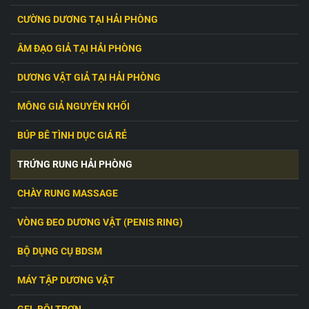
CƯỜNG DƯƠNG TẠI HẢI PHÒNG
ÂM ĐẠO GIẢ TẠI HẢI PHÒNG
DƯƠNG VẬT GIẢ TẠI HẢI PHÒNG
MÔNG GIẢ NGUYÊN KHỐI
BÚP BÊ TÌNH DỤC GIÁ RẺ
TRỨNG RUNG HẢI PHÒNG
CHÀY RUNG MASSAGE
VÒNG ĐEO DƯƠNG VẬT (PENIS RING)
BỘ DỤNG CỤ BDSM
Anh, Chị, Bạn
đang tìm kiếm những chiếc trứng rung chất
lượng nhưng với mức giá phải chăng? Tại Shop Trứng
MÁY TẬP DƯƠNG VẬT
Rung Hải Phòng, chúng ta sẽ không làm bạn thất vọng.