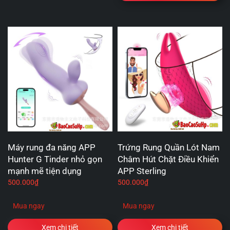
Máy rung đa năng APP
Trứng Rung Quần Lót Nam
Hunter G Tinder nhỏ gọn
Châm Hút Chặt Điều Khiển
mạnh mẽ tiện dụng
APP Sterling
500.000
₫
500.000
₫
Mua ngay
Mua ngay
Xem chi tiết
Xem chi tiết