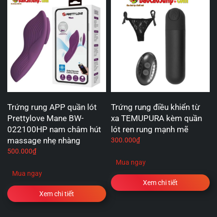
Trứng rung APP quần lót
Trứng rung điều khiển từ
Prettylove Mane BW-
xa TEMUPURA kèm quần
022100HP nam châm hút
lót ren rung mạnh mẽ
massage nhẹ nhàng
300.000
₫
500.000
₫
Mua ngay
Mua ngay
Xem chi tiết
Xem chi tiết