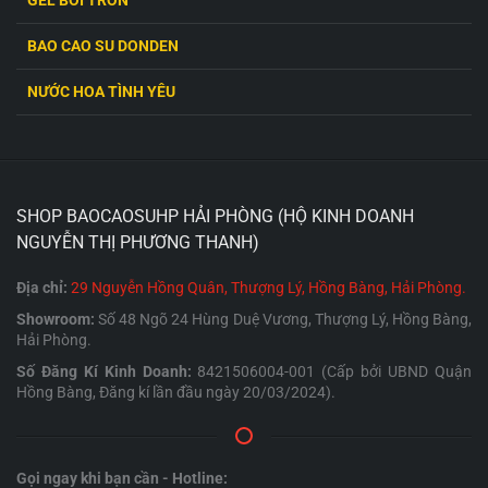
GEL BÔI TRƠN
Sản phẩm trứng rung giá rẻ tại đây không chỉ đáp ứng
đầy đủ các tiêu chuẩn về chất liệu an toàn như silicone
BAO CAO SU DONDEN
cao cấp mà còn đa dạng về kiểu dáng và chức năng. So
NƯỚC HOA TÌNH YÊU
với các cửa hàng khác, Shop Trứng Rung Hải Phòng
mang đến sự cạnh tranh về giá mà vẫn đảm bảo chất
lượng vượt trội, giúp bạn dễ dàng lựa chọn mà không lo
về giá cả.
SHOP BAOCAOSUHP HẢI PHÒNG (HỘ KINH DOANH
NGUYỄN THỊ PHƯƠNG THANH)
Bạn
có thể dễ dàng tìm thấy những chiếc trứng
Địa chỉ:
29 Nguyễn Hồng Quân, Thượng Lý, Hồng Bàng, Hải Phòng.
rung phù hợp với nhu cầu và túi tiền của mình
tại đây. Đặc biệt, shop còn thường xuyên có các
Showroom:
Số 48 Ngõ 24 Hùng Duệ Vương, Thượng Lý, Hồng Bàng,
chương trình khuyến mãi và giảm giá hấp dẫn,
Hải Phòng.
giúp bạn tiết kiệm chi phí mà vẫn sở hữu được
Số Đăng Kí Kinh Doanh:
8421506004-001 (Cấp bởi UBND Quận
sản phẩm chất lượng cao.
Hồng Bàng, Đăng kí lần đầu ngày 20/03/2024).
TRỨNG RUNG TÌNH YÊU CHO CÁC CẶP ĐÔI
Gọi ngay khi bạn cần - Hotline: