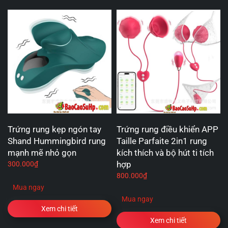
Trứng rung kẹp ngón tay
Trứng rung điều khiển APP
Shand Hummingbird rung
Taille Parfaite 2in1 rung
mạnh mẽ nhỏ gọn
kích thích và bộ hút ti tích
hợp
300.000
₫
800.000
₫
Mua ngay
Mua ngay
Xem chi tiết
Xem chi tiết