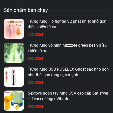
RUNG TẠI HẢI PHÒNG PHONG PHÚ ĐA
DẠNG.
Sản phẩm bán chạy
Trứng rung lilo fighter V2 phát nhiệt nhỏ gọn
điều khiển từ xa
420.000
₫
Trứng rung vô hình Mizzzee green bean điều
khiển từ xa
600.000
₫
Trứng rung USB ROSELEX Ghost sạc nhỏ gọn
như thỏi son rung cực mạnh
250.000
₫
Sextoys ngón tay rung USA cao cấp Satisfyer
– Teaser Finger Vibrator
850.000
₫