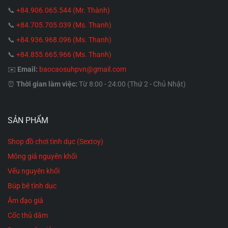
📞
+84.906.065.544 (Mr. Thành)
📞
+84.705.705.039 (Ms. Thanh)
📞
+84.936.968.096 (Ms. Thanh)
📞
+84.855.665.966 (Ms. Thanh)
✉️
Email:
baocaosuhpvn@gmail.com
⏰
Thời gian làm việc:
Từ 8:00 - 24:00 (Thứ 2 - Chủ Nhật)
SẢN PHẨM
Shop đồ chơi tình dục (Sextoy)
Mông giả nguyên khối
Vếu nguyên khối
Búp bê tình dục
Âm đạo giả
Cốc thủ dâm