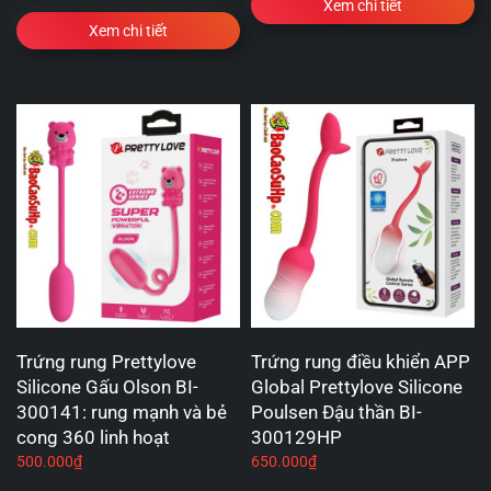
Xem chi tiết
Xem chi tiết
Trứng rung Prettylove
Trứng rung điều khiển APP
Silicone Gấu Olson BI-
Global Prettylove Silicone
300141: rung mạnh và bẻ
Poulsen Đậu thần BI-
cong 360 linh hoạt
300129HP
500.000
₫
650.000
₫