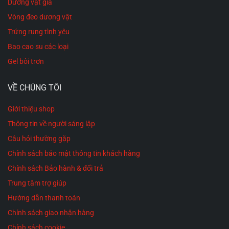
Dương vật giả
Vòng đeo dương vật
Trứng rung tình yêu
Bao cao su các loại
Gel bôi trơn
VỀ CHÚNG TÔI
Giới thiệu shop
Thông tin về người sáng lập
Câu hỏi thường gặp
Chính sách bảo mật thông tin khách hàng
Chính sách Bảo hành & đổi trả
Trung tâm trợ giúp
Chúng ta
thường nghe rằng tình yêu cần sự đổi mới và
Hướng dẫn thanh toán
sáng tạo để bền vững. Trứng rung tình yêu chính là một
Chính sách giao nhận hàng
giải pháp hiệu quả giúp các cặp đôi tăng cường sự gắn
Chính sách cookie