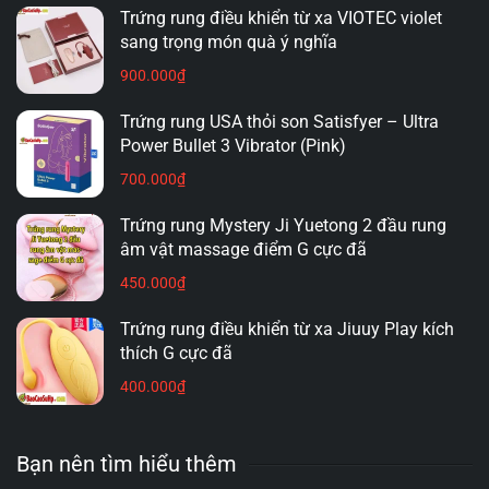
Trứng rung điều khiển từ xa VIOTEC violet
sang trọng món quà ý nghĩa
900.000
₫
Trứng rung USA thỏi son Satisfyer – Ultra
Tại Hải Phòng, nhu cầu về các sản phẩm trứng rung
Power Bullet 3 Vibrator (Pink)
đang ngày càng tăng cao, không chỉ bởi sự đa dạng
700.000
₫
về mẫu mã mà còn bởi chất lượng vượt trội mà các
shop cung cấp. Đặc biệt, Shop Trứng Rung Hải
Trứng rung Mystery Ji Yuetong 2 đầu rung
Phòng đã nhanh chóng khẳng định vị thế của mình
âm vật massage điểm G cực đã
bằng việc liên tục cập nhật và mở rộng bộ sưu tập
450.000
₫
hơn 100 loại trứng rung khác nhau. Từ những mẫu
Trứng rung điều khiển từ xa Jiuuy Play kích
trứng rung giá rẻ cho đến những sản phẩm cao cấp
thích G cực đã
với công nghệ hiện đại, tất cả đều được cam kết
400.000
₫
mang lại trải nghiệm tốt nhất cho khách hàng.
Không chỉ dừng lại ở việc cung cấp sản phẩm đa
Bạn nên tìm hiểu thêm
dạng, shop còn chú trọng đến dịch vụ chăm sóc