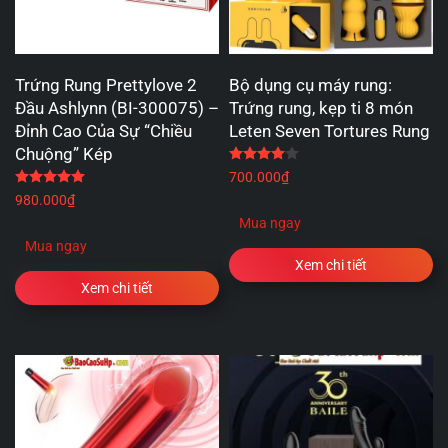
Trứng Rung Prettylove 2
Bộ dụng cụ máy rung:
Đầu Ashlynn (BI-300075) –
Trứng rung, kẹp ti 8 món
Đỉnh Cao Của Sự “Chiều
Leten Seven Tortures Rung
Chuộng” Kép
Được xếp hạng
4.00
5 
Được xếp hạng
5.00
5 sao
700.000
₫
980.000
₫
Mua ngay
Mua ngay
Xem chi tiết
Xem chi tiết