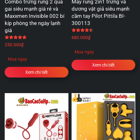
Combo trứng rung 2 quả
Máy rung 2in1 trứng và
gai siêu mạnh giá rẻ và
dương vật giả siêu mạnh
Maxxmen Invisible 002 bí
cầm tay Pilot Pittila BI-
kíp phòng the ngày lạnh
300113
giá
Được xếp hạng
4.50
5 
Được xếp hạng
5.00
5 sao
680.000
₫
250.000
₫
Mua ngay
Mua ngay
Xem chi tiết
Xem chi tiết