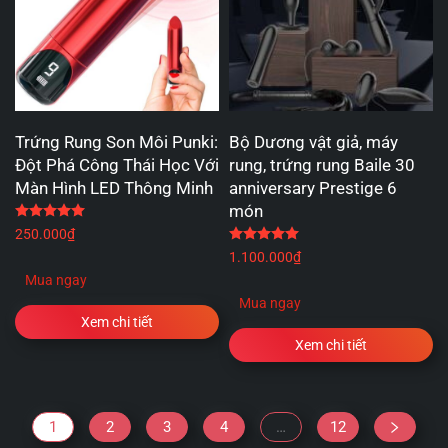
Trứng Rung Son Môi Punki:
Bộ Dương vật giả, máy
Đột Phá Công Thái Học Với
rung, trứng rung Baile 30
Màn Hình LED Thông Minh
anniversary Prestige 6
món
Được xếp hạng
5.00
5 sao
250.000
₫
Được xếp hạng
5.00
5 
1.100.000
₫
Mua ngay
Mua ngay
Xem chi tiết
Xem chi tiết
1
2
3
4
…
12