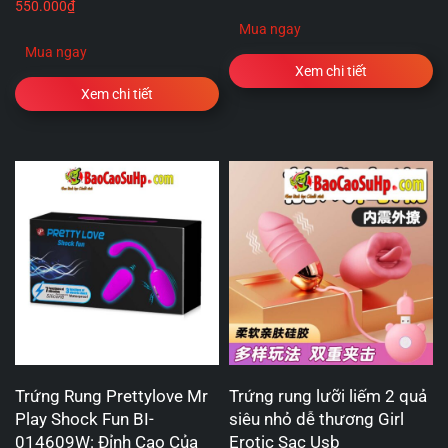
550.000
₫
Mua ngay
Mua ngay
Xem chi tiết
Xem chi tiết
Trứng Rung Prettylove Mr
Trứng rung lưỡi liếm 2 quả
Play Shock Fun BI-
siêu nhỏ dễ thương Girl
014609W: Đỉnh Cao Của
Erotic Sạc Usb