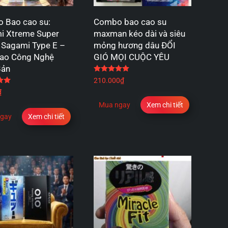
 Bao cao su:
Combo bao cao su
i Xtreme Super
maxman kéo dài và siêu
 Sagami Type E –
mỏng hương dâu ĐỔI
Cao Công Nghệ
GIÓ MỌI CUỘC YÊU
Bản
Được xếp hạng
5.00
5 sao
Được xếp hạng
5.00
5 sao
210.000
₫
₫
Mua ngay
Xem chi tiết
gay
Xem chi tiết