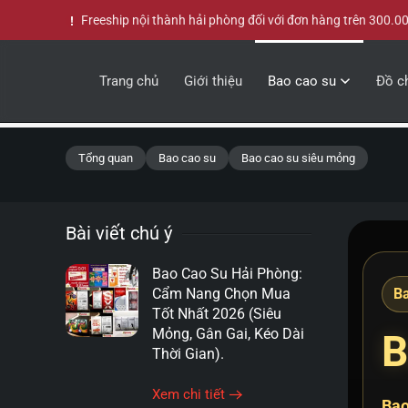
Freeship nội thành hải phòng đối với đơn hàng trên 300.0
Skip to main content
Trang chủ
Giới thiệu
Bao cao su
Đồ ch
Tổng quan
Bao cao su
Bao cao su siêu mỏng
Bài viết chú ý
Bao Cao Su Hải Phòng:
Cẩm Nang Chọn Mua
Ba
Tốt Nhất 2026 (Siêu
Mỏng, Gân Gai, Kéo Dài
B
Thời Gian).
Xem chi tiết
Bao