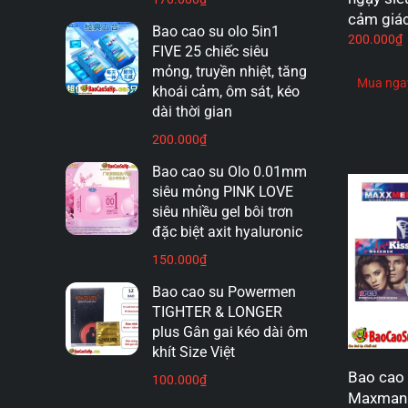
cảm giá
Bao cao su olo 5in1
200.000
₫
FIVE 25 chiếc siêu
mỏng, truyền nhiệt, tăng
Mua nga
khoái cảm, ôm sát, kéo
dài thời gian
200.000
₫
Bao cao su Olo 0.01mm
siêu mỏng PINK LOVE
siêu nhiều gel bôi trơn
đặc biệt axit hyaluronic
150.000
₫
Bao cao su Powermen
TIGHTER & LONGER
plus Gân gai kéo dài ôm
khít Size Việt
Bao cao 
100.000
₫
Maxman 