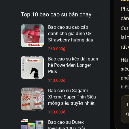
Phò
Top 10 bao cao su bán chạy
cảm
Bao cao su cao cấp
đan
dành cho gia đình Ok
lại
Strawberry hương dâu
rất
230.000
₫
Bao cao su kéo dài quan
Hải
hệ PowerMen Longer
siê
Plus
phẩ
140.000
₫
biệ
Bao cao su Sagami
Xtreme Super Thin Siêu
mỏng siêu truyền nhiệt
T
100.000
₫
q
Bao cao su Durex
Invisible 100% trải