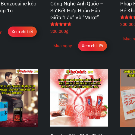
Benzocaine kéo
Công Nghệ Anh Quốc –
Pháp 
Hộp 1c
Sự Kết Hợp Hoàn Hảo
Bé Kh
Giữa “Lâu” Và “Mượt”
Được xếp hạng
5.00
5 sao
200.00
300.000
₫
y
Xem chi tiết
Mua n
Mua ngay
Xem chi tiết