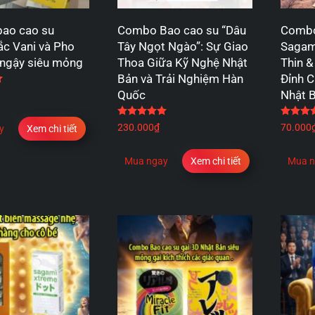
ao cao su
Combo Bao cao su “Dâu
Combo
c Vani và Pho
Tây Ngọt Ngào”: Sự Giao
Sagam
 ngậy siêu mỏng
Thoa Giữa Kỹ Nghệ Nhật
Thin &
Bản và Trải Nghiệm Hàn
Đỉnh 
Được xếp hạng
5.00
5 sao
Quốc
Nhật 
Được xếp hạng
5.00
5 sao
230.000
₫
70.000
y
Xem chi tiết
Mua ngay
Xem chi tiết
Mua n