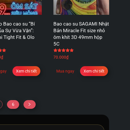
 Bao cao su “Bí
Bao cao su SAGAMI Nhật
ủa Sự Vừa Vặn”:
Bản Miracle Fit size nhỏ
 Tight Fit & Olo
ôm khít 3D 49mm hộp
5C
Được xếp hạng
5.00
5 sao
Được xếp hạng
5.00
5 sao
0
₫
70.000
₫
gay
Xem chi tiết
Mua ngay
Xem chi tiết
6