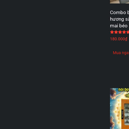
Combo b
hương sắ
mai béo
180.000
₫
Mua nga