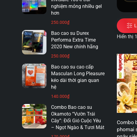
nghiệm mỏng nhiều gel
hơn
250.000
₫
L
Bao cao su Durex
Hiển thị
Performa Extra Time
2020 New chính hãng
250.000
₫
Bao cao su cao cấp
Masculan Long Pleasure
kéo dài thời gian quan
hệ
140.000
₫
Combo Bao cao su
Okamoto “Vườn Trái
Cây”: Đổi Gió Cuộc Yêu
Combo b
– Ngọt Ngào & Tươi Mát
phomai 
ngậy siê
170.000
₫