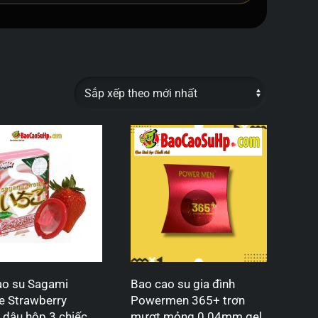
ao su Sagami
Bao cao su gia đình
e Strawberry
Powermen 365+ trơn
 dâu hộp 3 chiếc
mượt mỏng 0.04mm gel