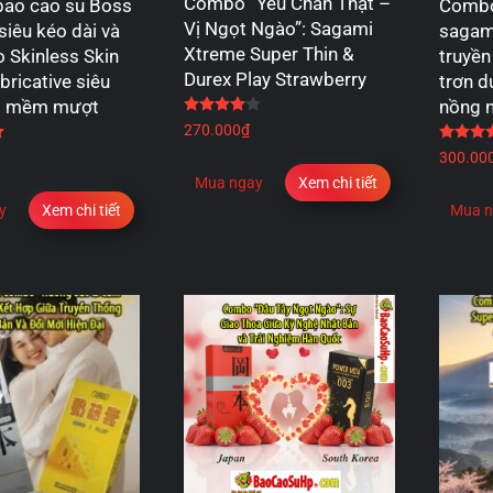
Combo “Yêu Chân Thật –
ao cao su Boss
Combo
Vị Ngọt Ngào”: Sagami
siêu kéo dài và
sagami
Xtreme Super Thin &
 Skinless Skin
truyền
Durex Play Strawberry
bricative siêu
trơn 
el mềm mượt
nồng 
Được xếp hạng
4.00
5 sao
270.000
₫
Được xếp hạng
5.00
5 sao
300.00
Mua ngay
Xem chi tiết
y
Xem chi tiết
Mua n