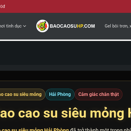
00đ
ơi tình dục
Gel bôi trơn, 
o cao su siêu mỏng
Hải Phòng
Cảm giác chân thật
ao cao su siêu mỏng 
 cao su siêu mỏng Hải Phòng
đã trở thành một trong n