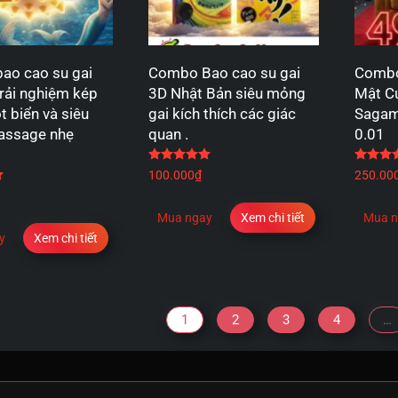
ao cao su gai
Combo Bao cao su gai
Combo
trải nghiệm kép
3D Nhật Bản siêu mỏng
Mật C
t biển và siêu
gai kích thích các giác
Sagami
ssage nhẹ
quan .
0.01
Được xếp hạng
5.00
5 sao
Được xếp hạng
5.00
5 sao
100.000
₫
250.00
Mua ngay
Xem chi tiết
Mua n
y
Xem chi tiết
1
2
3
4
…