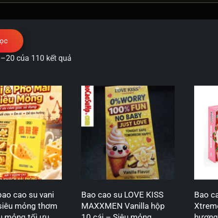
ọc
 1–20 của 110 kết quả
ao cao su vani
Bao cao su LOVE KISS
Bao c
siêu mỏng thơm
MAXXMEN Vanilla hộp
Xtrem
u mỏng tối ưu
10 cái – Siêu mỏng
hương