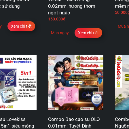
c sử dụng
0.02mm, hương thơm
mềm 
ngọt ngào
50.000
150.000
₫
y
Xem chi tiết
Mua n
Mua ngay
Xem chi tiết
su Lovekiss
Combo Bao cao su OLO
Combo
5in1 siêu mỏng
0.01mm: Tuyệt Đỉnh
Nguồn