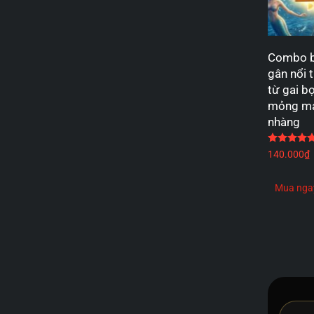
Combo b
gân nổi 
từ gai bọ
mỏng ma
nhàng
140.000
₫
Mua nga