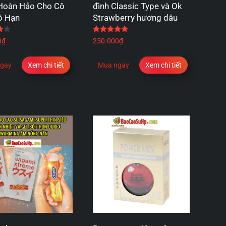
Hoàn Hảo Cho Cô
đình Classic Type và Ok
ô Hạn
Strawberry hương dâu
Được xếp hạng
4.00
5 sao
Được xếp hạng
5.00
5 sao
0
₫
250.000
₫
gay
Xem chi tiết
Mua ngay
Xem chi tiết