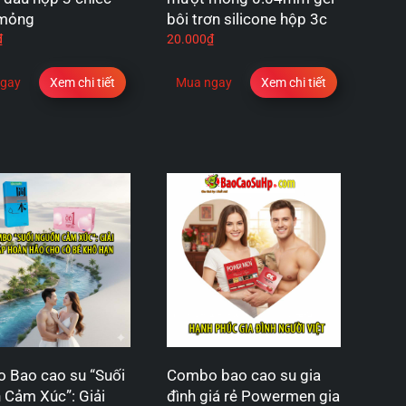
mỏng
bôi trơn silicone hộp 3c
₫
20.000
₫
gay
Xem chi tiết
Mua ngay
Xem chi tiết
 Bao cao su “Suối
Combo bao cao su gia
 Cảm Xúc”: Giải
đình giá rẻ Powermen gia