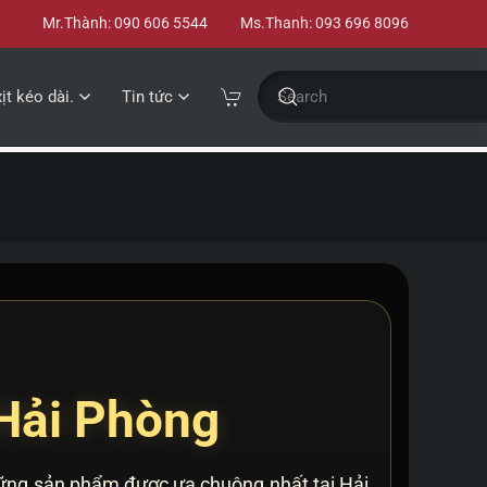
Mr.Thành: 090 606 5544
Ms.Thanh: 093 696 8096
xịt kéo dài.
Tin tức
Hải Phòng
hững sản phẩm được ưa chuộng nhất tại Hải