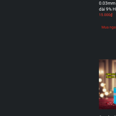
0.03mm 
dài 9% 
15.000
₫
Mua nga