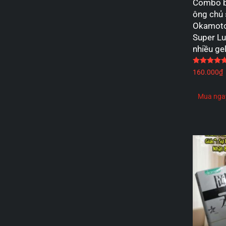
Combo b
ông chủ 
Okamoto
Super Lu
nhiều g
160.000
₫
Mua nga