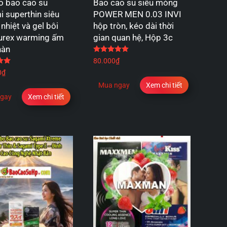
 bao cao su
Bao cao su siêu mỏng
 superthin siêu
POWER MEN 0.03 INVI
 nhiệt và gel bôi
hộp tròn, kéo dài thời
durex warming ấm
gian quan hệ, Hộp 3c
nàn
Được xếp hạng
5.00
5 sao
Được xếp hạng
5.00
5 sao
80.000
₫
0
₫
Mua ngay
Xem chi tiết
gay
Xem chi tiết