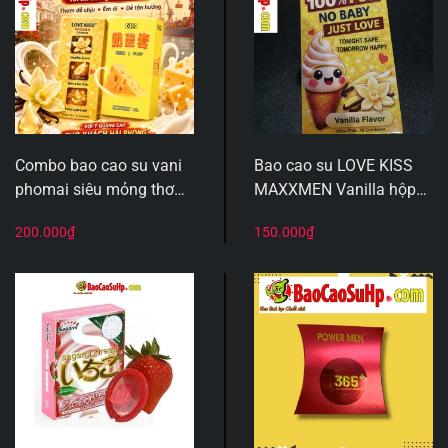
Combo bao cao su vani
Bao cao su LOVE KISS
phomai siêu mỏng thơm
MAXXMEN Vanilla hộp
ngậy siêu mỏng tối ưu
10 cái – Siêu mỏng
200.000
₫
150.000
₫
cảm giác sử dụng
0.02mm, hương thơm
ngọt ngào