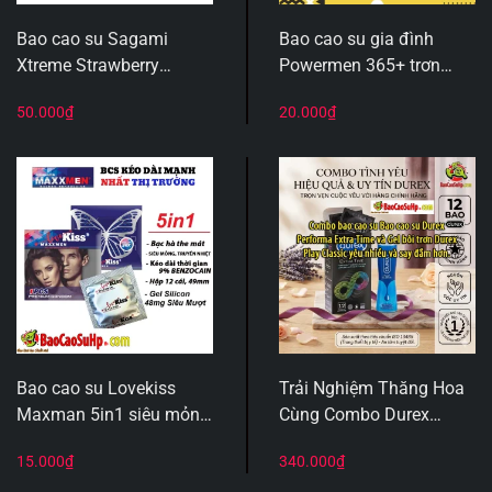
Bao cao su Sagami
Bao cao su gia đình
Xtreme Strawberry
Powermen 365+ trơn
hương dâu hộp 3 chiếc
mượt mỏng 0.04mm gel
50.000
₫
20.000
₫
mềm mỏng
bôi trơn silicone hộp 3c
Bao cao su Lovekiss
Trải Nghiệm Thăng Hoa
Maxman 5in1 siêu mỏng
Cùng Combo Durex
0.03mm Benzocaine kéo
Performa Extra Time &
15.000
₫
340.000
₫
dài 9% Hộp 1c
Gel Durex Play Classic