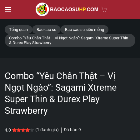
Skip to main content
Tổng quan
Bao cao su
Bao cao su siêu mỏng
Combo “Yêu Chân Thật – Vị Ngọt Ngào”: Sagami Xtreme Super Thin
& Durex Play Strawberry
Combo “Yêu Chân Thật – Vị
Ngọt Ngào”: Sagami Xtreme
Super Thin & Durex Play
Strawberry
Đã bán
9
(
1
đánh giá)
4.0
4.0
1
trên 5 dựa trên
đánh giá