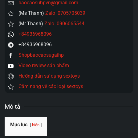
baocaosuhpvn@gmail.com
(Ms Thanh)
Zalo 0705705039
(Mr Thanh)
Zalo 0906065544
+84936968096
+84936968096
Shopbaocaosugaihp
Video review sản phẩm
Hướng dẫn sử dụng sextoys
Cẩm nang về các loại sextoys
Mô tả
Mục lục
hiện