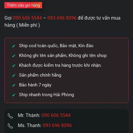
Chân
Thêm vào giỏ hàng
Thật
Gọi
090 606 5544
–
093 696 8096
để được tư vấn mua
–
hàng ( Miễn phí )
Vị
Ngọt
Ngào":
Ship cod toàn quốc, Bảo mật, Kín đáo
Sagami
Xtreme
Không ghi tên sản phẩm, Không ghi tên shop
Super
Khách được kiểm tra hàng trước khi nhận.
Thin
Sản phẩm chính hãng
&
Durex
Bảo hành 7 ngày
Play
Ship nhanh trong Hải Phòng
Strawberry
số
lượng
Mr. Thành:
090 606 5544
Ms. Thanh:
093 696 8096