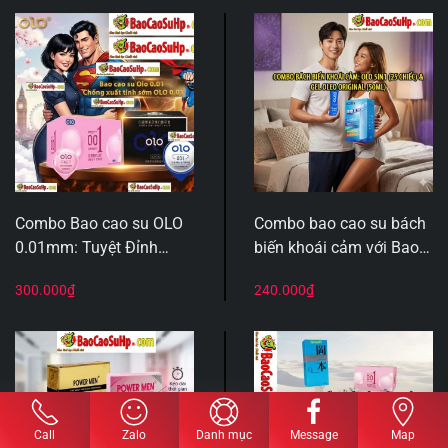
Combo Bao cao su OLO
Combo bao cao su bách
0.01mm: Tuyệt Đỉnh
biến khoái cảm với Bao
Công Nghệ Anh Quốc –
cao su olo 5in1 FIVE 25
300.000
₫
240.000
₫
Sự Kết Hợp Hoàn Hảo
chiếc và gel Oleo Original
Giữa “Lâu” Và “Mượt”
50ml
Call
Zalo
Danh mục
Message
Map