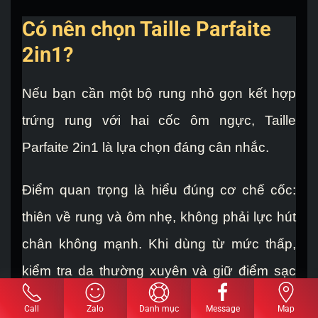
Có nên chọn Taille Parfaite
2in1?
Nếu bạn cần một bộ rung nhỏ gọn kết hợp
trứng rung với hai cốc ôm ngực, Taille
Parfaite 2in1 là lựa chọn đáng cân nhắc.
Điểm quan trọng là hiểu đúng cơ chế cốc:
thiên về rung và ôm nhẹ, không phải lực hút
chân không mạnh. Khi dùng từ mức thấp,
kiểm tra da thường xuyên và giữ điểm sạc
khô, sản phẩm phù hợp cả cá nhân lẫn cặp
Call
Zalo
Danh mục
Message
Map