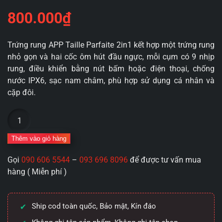
800.000
₫
Trứng rung APP Taille Parfaite 2in1 kết hợp một trứng rung
nhỏ gọn và hai cốc ôm hút đầu ngực, mỗi cụm có 9 nhịp
rung, điều khiển bằng nút bấm hoặc điện thoại, chống
nước IPX6, sạc nam châm, phù hợp sử dụng cá nhân và
cặp đôi.
Trứng
rung
điều
Thêm vào giỏ hàng
khiển
Gọi
090 606 5544
–
093 696 8096
để được tư vấn mua
APP
hàng ( Miễn phí )
Taille
Parfaite
2in1
Ship cod toàn quốc, Bảo mật, Kín đáo
rung
kích