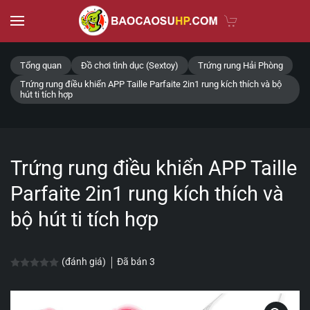
Skip to main content
Tổng quan
Đồ chơi tình dục (Sextoy)
Trứng rung Hải Phòng
Trứng rung điều khiển APP Taille Parfaite 2in1 rung kích thích và bộ
hút ti tích hợp
Trứng rung điều khiển APP Taille
Parfaite 2in1 rung kích thích và
bộ hút ti tích hợp
Đã bán
3
(đánh giá)
Được xếp hạng
0.0
5 sao