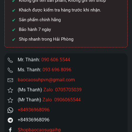
Không ghi tên sản phẩm, Không ghi tên shop
thích
Khách được kiểm tra hàng trước khi nhận.
và
Sản phẩm chính hãng
bộ
hút
Bảo hành 7 ngày
ti
Ship nhanh trong Hải Phòng
tích
hợp
số
Mr. Thành:
090 606 5544
lượng
Ms. Thanh:
093 696 8096
baocaosuhpvn@gmail.com
(Ms Thanh)
Zalo 0705705039
(Mr Thanh)
Zalo 0906065544
+84936968096
+84936968096
Shopbaocaosugaihp