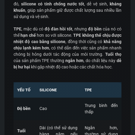
đó,
silicone có tính chống nước tốt
, dễ vệ sinh,
kháng
khuẩn
, giúp sản phẩm giữ được chất lượng sau nhiều lần
sử dụng và vệ sinh.
TPE
, mặc dù có
độ đàn hồi tốt
, nhưng
độ bền
của nó có
thể
hạn chế
hơn so với silicone.
TPE không thể chịu được
nhiệt độ cao bằng silicone
, đồng thời cũng có
khả năng
chịu lạnh kém hơn
, có thể dẫn đến việc sản phẩm nhanh
chóng bị hỏng dưới tác động của môi trường.
Tuổi thọ
của sản phẩm TPE thường
ngắn hơn
, do chất liệu này
dễ
bị hư hại
khi gặp nhiệt độ cao hoặc các chất hóa học.
YẾU TỐ
SILICONE
TPE
Trung bình đến
Độ bền
Cao
thấp
Dài (có thể sử dụng
Ngắn hơn,
Tuổi
hàng năm nếu
thường sử dụng