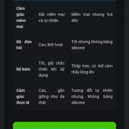
Cảm
giác
Rất mềm mại
Mềm mại nhưng hơi
mềm
và tự nhiên
dẻo
mại
Độ đàn
Tốt nhưng không bằng
Cao, linh hoạt
hồi
silicone
Tốt, giữ chắc
Thấp hơn, có thể cảm
Độ bám
chắn khi sử
thấy lỏng lẻo
dụng
Cảm
Cao, gần
Tương đối tự nhiên
giác
giống như da
nhưng không bằng
thực tế
thật
silicone