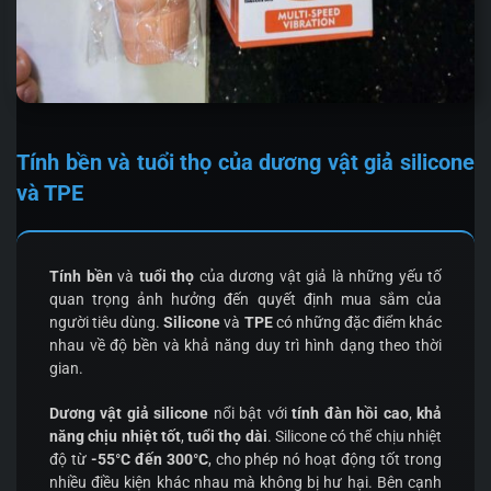
Tính bền và tuổi thọ của dương vật giả silicone
và TPE
Tính bền
và
tuổi thọ
của dương vật giả là những yếu tố
quan trọng ảnh hưởng đến quyết định mua sắm của
người tiêu dùng.
Silicone
và
TPE
có những đặc điểm khác
nhau về độ bền và khả năng duy trì hình dạng theo thời
gian.
Dương vật giả silicone
nổi bật với
tính đàn hồi cao
,
khả
năng chịu nhiệt tốt
,
tuổi thọ dài
. Silicone có thể chịu nhiệt
độ từ
-55°C đến 300°C
, cho phép nó hoạt động tốt trong
nhiều điều kiện khác nhau mà không bị hư hại. Bên cạnh