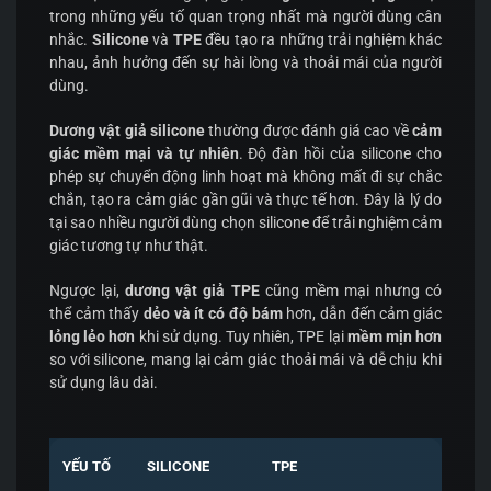
trong những yếu tố quan trọng nhất mà người dùng cân
nhắc.
Silicone
và
TPE
đều tạo ra những trải nghiệm khác
nhau, ảnh hưởng đến sự hài lòng và thoải mái của người
dùng.
Dương vật giả silicone
thường được đánh giá cao về
cảm
giác mềm mại và tự nhiên
. Độ đàn hồi của silicone cho
phép sự chuyển động linh hoạt mà không mất đi sự chắc
chắn, tạo ra cảm giác gần gũi và thực tế hơn. Đây là lý do
tại sao nhiều người dùng chọn silicone để trải nghiệm cảm
giác tương tự như thật.
Ngược lại,
dương vật giả TPE
cũng mềm mại nhưng có
thể cảm thấy
dẻo và ít có độ bám
hơn, dẫn đến cảm giác
lỏng lẻo hơn
khi sử dụng. Tuy nhiên, TPE lại
mềm mịn hơn
so với silicone, mang lại cảm giác thoải mái và dễ chịu khi
sử dụng lâu dài.
YẾU TỐ
SILICONE
TPE