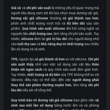
Giá cả
và
chi phí sản xuất
là những yếu tố quan trọng mà
người tiêu dùng xem xét khi lựa chọn mua dương vật giả.
Dương vật giả silicone
thường
có giá thành cao hơn
,
phản ánh chất lượng vượt trội và
độ bền dài
của sản
phẩm.
Quá trình sản xuất silicone
đòi hỏi công nghệ và
nguyên liệu
chất lượng cao
, làm tăng chi phí sản xuất. Tuy
nhiên,
silicone
đem lại
giá trị lâu dài
cho người dùng nhờ
vào
tuổi thọ cao
và
khả năng duy trì chất lượng
sau nhiều
lần sử dụng và vệ sinh.
TPE
, ngược lại,
có giá thành rẻ hơn
so với silicone.
Chi phí
sản xuất thấp
nhờ vào việc sử dụng các vật liệu
thân
thiện với ngân sách
và quy trình sản xuất đơn giản hơn.
Tuy nhiên,
chất lượng và độ bền
của TPE không thể so với
Silicone, điều này có thể dẫn đến việc
người dùng phải
thay thế sản phẩm thường xuyên hơn
, làm tăng
chi phí
lâu dài
nếu xét về tổng thể.
Quy trình bảo trì dương vật giả silicone
bao gồm việc
vệ
sinh sau mỗi lần sử dụng
bằng nước ấm và xà phòng