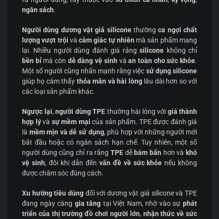
ngân sách
.
Người dùng dương vật giả silicone
thường
ca ngợi chất
lượng vượt trội
và
cảm giác tự nhiên
mà sản phẩm mang
lại. Nhiều người dùng đánh giá rằng
silicone
không chỉ
bền bỉ
mà còn
dễ dàng vệ sinh
và
an toàn cho sức khỏe
.
Một số người cũng nhấn mạnh rằng việc
sử dụng silicone
giúp họ cảm thấy
thỏa mãn và hài lòng
lâu dài hơn so với
các loại sản phẩm khác.
Ngược lại
,
người dùng TPE
thường hài lòng với
giá thành
hợp lý
và
sự mềm mại
của sản phẩm. TPE được đánh giá
là
mềm mịn và dễ sử dụng
, phù hợp với những người mới
bắt đầu hoặc có ngân sách hạn chế. Tuy nhiên, một số
người dùng cũng chỉ ra rằng
TPE
dễ
bám bẩn
hơn và
khó
vệ sinh
, đôi khi dẫn đến
vấn đề về sức khỏe
nếu không
được chăm sóc đúng cách.
Xu hướng tiêu dùng
đối với dương vật giả silicone và TPE
đang ngày càng
gia tăng
tại Việt Nam, nhờ vào sự
phát
triển của thị trường đồ chơi người lớn
,
nhận thức về sức