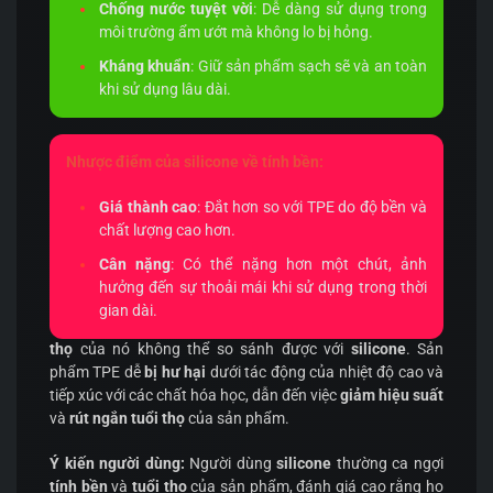
Chống nước tuyệt vời
: Dễ dàng sử dụng trong
môi trường ẩm ướt mà không lo bị hỏng.
Kháng khuẩn
: Giữ sản phẩm sạch sẽ và an toàn
khi sử dụng lâu dài.
Nhược điểm của silicone về tính bền:
Giá thành cao
: Đắt hơn so với TPE do độ bền và
chất lượng cao hơn.
Cân nặng
: Có thể nặng hơn một chút, ảnh
hưởng đến sự thoải mái khi sử dụng trong thời
gian dài.
TPE
, mặc dù mềm mại và linh hoạt, nhưng
độ bền
và
tuổi
thọ
của nó không thể so sánh được với
silicone
. Sản
phẩm TPE dễ
bị hư hại
dưới tác động của nhiệt độ cao và
tiếp xúc với các chất hóa học, dẫn đến việc
giảm hiệu suất
và
rút ngắn tuổi thọ
của sản phẩm.
Ý kiến người dùng:
Người dùng
silicone
thường ca ngợi
tính bền
và
tuổi thọ
của sản phẩm, đánh giá cao rằng họ