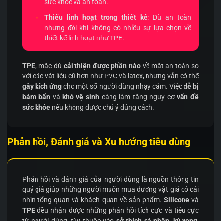
sức khỏe và an toàn.
Thiếu linh hoạt trong thiết kế
: Dù an toàn
nhưng đôi khi không có nhiều sự lựa chọn về
thiết kế linh hoạt như TPE.
TPE
, mặc dù
cải thiện được phần nào
về mặt an toàn so
với các vật liệu cũ hơn như PVC và latex, nhưng vẫn có thể
gây kích ứng
cho một số người dùng nhạy cảm. Việc
dễ bị
bám bẩn
và
khó vệ sinh
càng làm tăng nguy cơ
vấn đề
sức khỏe
nếu không được chú ý đúng cách.
Phản hồi, Đánh giá và Xu hướng tiêu dùng
Phản hồi và đánh giá của người dùng là nguồn thông tin
quý giá giúp những người muốn mua dương vật giả có cái
nhìn tổng quan và khách quan về sản phẩm.
Silicone
và
TPE
đều nhận được những phản hồi tích cực và tiêu cực
từ người dùng, tùy thuộc vào
sở thích cá nhân
,
kỳ vọng
,