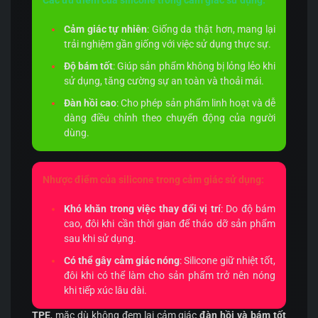
Các ưu điểm của silicone trong cảm giác sử dụng:
Cảm giác tự nhiên
: Giống da thật hơn, mang lại
trải nghiệm gần giống với việc sử dụng thực sự.
Độ bám tốt
: Giúp sản phẩm không bị lỏng lẻo khi
sử dụng, tăng cường sự an toàn và thoải mái.
Đàn hồi cao
: Cho phép sản phẩm linh hoạt và dễ
dàng điều chỉnh theo chuyển động của người
dùng.
Nhược điểm của silicone trong cảm giác sử dụng:
Khó khăn trong việc thay đổi vị trí
: Do độ bám
cao, đôi khi cần thời gian để tháo dỡ sản phẩm
sau khi sử dụng.
Có thể gây cảm giác nóng
: Silicone giữ nhiệt tốt,
đôi khi có thể làm cho sản phẩm trở nên nóng
khi tiếp xúc lâu dài.
TPE
, mặc dù không đem lại cảm giác
đàn hồi và bám tốt