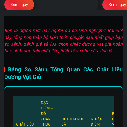
Xem ngay
Xem ngay
Bạn là người mới hay người đã có kinh nghiệm? Bài viết
này tổng hợp toàn bộ kiến thức chuyên sâu nhất giúp bạn
so sánh, đánh giá và lựa chọn chiếc dương vật giả hoàn
hảo nhất dựa trên chất liệu, thiết kế và nhu cầu sinh lý.
Bảng So Sánh Tổng Quan Các Chất Liệu
Dương Vật Giả
ĐẶC
ĐIỂM &
ĐỘ
PHÙ
CHÂN
ƯU ĐIỂM NỔI
NHƯỢC
HỢP
CHẤT LIỆU
THỰC
BẬT
ĐIỂM
VỚI