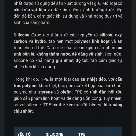
nhất được sử dụng để sản xuất dương vật giả. Mỗi loại có
cấu trúc vật liệu
và đặc tính riêng, ảnh hưởng trực tiếp
đến độ bền, cảm giác khi sử dụng và khả năng duy trì vệ
sinh của sản phẩm.
Silicone
được tạo thành từ các nguyên tố
silicon, oxy,
carbon
và
hydro
, tạo nên một
polymer linh hoạt
và an
toàn cho cơ thể. Cấu trúc của silicone giúp sản phẩm
có
tính bền bỉ
,
không thấm nước
,
dễ dàng vệ sinh
. Hơn nữa,
silicone có khả năng
giữ nhiệt độ tốt
, tạo cảm giác tự
nhiên hơn khi sử dụng.
Trong khi đó,
TPE
là một loại
cao su nhiệt dẻo
, với
cấu
trúc polymer
khác biệt, bao gồm sự kết hợp của các chuỗi
polyme như
styrene
và
olefin
. TPE có
tính đàn hồi tốt
,
giúp sản phẩm linh hoạt và dễ dàng uốn cong. Tuy nhiên,
so với silicone, TPE
có thể kém về độ bền
và
khả năng
chịu nhiệt
.
YẾU TỐ
SILICONE
TPE