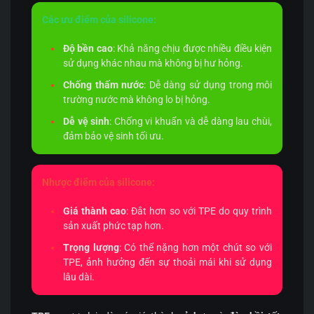
Các ưu điểm của silicone:
Độ bền cao
: Khả năng chịu được nhiều điều kiện
sử dụng khác nhau mà không bị hư hỏng.
Chống thấm nước
: Dễ dàng sử dụng trong môi
trường nước mà không lo bị hỏng.
Dễ vệ sinh
: Chống vi khuẩn và dễ dàng lau chùi,
đảm bảo vệ sinh tối ưu.
Nhược điểm của silicone:
Giá thành cao
: Đắt hơn so với TPE do quy trình
sản xuất phức tạp hơn.
Trọng lượng
: Có thể nặng hơn một chút so với
TPE, ảnh hưởng đến sự thoải mái khi sử dụng
lâu dài.