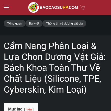
Skip to main content
Tổng quan
Bài viết
Thông tin về dương vật giả
Cẩm Nang Phân Loại &
Lựa Chọn Dương Vật Giả:
Bách Khoa Toàn Thư Về
Chất Liệu (Silicone, TPE,
Cyberskin, Kim Loại)
Mục lục
hiện