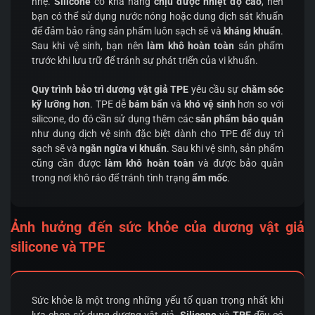
nhẹ.
Silicone
có khả năng
chịu được nhiệt độ cao
, nên
bạn có thể sử dụng nước nóng hoặc dung dịch sát khuẩn
để đảm bảo rằng sản phẩm luôn sạch sẽ và
kháng khuẩn
.
Sau khi vệ sinh, bạn nên
làm khô hoàn toàn
sản phẩm
trước khi lưu trữ để tránh sự phát triển của vi khuẩn.
Quy trình bảo trì dương vật giả TPE
yêu cầu sự
chăm sóc
kỹ lưỡng hơn
. TPE dễ
bám bẩn
và
khó vệ sinh
hơn so với
silicone, do đó cần sử dụng thêm các
sản phẩm bảo quản
như dung dịch vệ sinh đặc biệt dành cho TPE để duy trì
sạch sẽ và
ngăn ngừa vi khuẩn
. Sau khi vệ sinh, sản phẩm
cũng cần được
làm khô hoàn toàn
và được bảo quản
trong nơi khô ráo để tránh tình trạng
ẩm mốc
.
Ảnh hưởng đến sức khỏe của dương vật giả
silicone và TPE
Sức khỏe là một trong những yếu tố quan trọng nhất khi
lựa chọn sử dụng dương vật giả.
Silicone
và
TPE
đều có