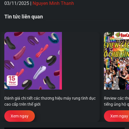
03/11/2025
|
Nguyen Minh Thanh
Tin tức liên quan
Đánh giá chi tiết các thương hiệu máy rung tình dục
Review các th
cao cấp trên thế giới
tiếng ủng hộ 
Xem ngay
Xem ngay