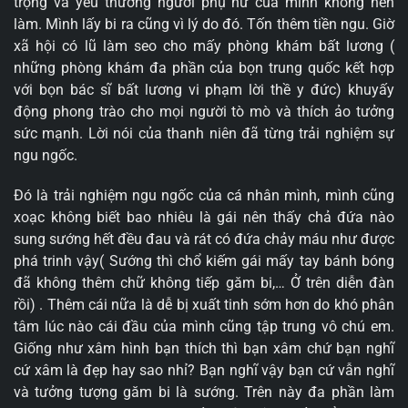
trọng và yêu thương người phụ nữ của mình không nên
làm. Mình lấy bi ra cũng vì lý do đó. Tốn thêm tiền ngu. Giờ
xã hội có lũ làm seo cho mấy phòng khám bất lương (
những phòng khám đa phần của bọn trung quốc kết hợp
với bọn bác sĩ bất lương vi phạm lời thề y đức) khuyấy
động phong trào cho mọi người tò mò và thích ảo tưởng
sức mạnh. Lời nói của thanh niên đã từng trải nghiệm sự
ngu ngốc.
Đó là trải nghiệm ngu ngốc của cá nhân mình, mình cũng
xoạc không biết bao nhiêu là gái nên thấy chả đứa nào
sung sướng hết đều đau và rát có đứa chảy máu như được
phá trinh vậy( Sướng thì chổ kiếm gái mấy tay bánh bóng
đã không thêm chữ không tiếp găm bi,… Ở trên diễn đàn
rồi) . Thêm cái nữa là dễ bị xuất tinh sớm hơn do khó phân
tâm lúc nào cái đầu của mình cũng tập trung vô chú em.
Giống như xâm hình bạn thích thì bạn xâm chứ bạn nghĩ
cứ xâm là đẹp hay sao nhỉ? Bạn nghĩ vậy bạn cứ vẫn nghĩ
và tưởng tượng găm bi là sướng. Trên này đa phần làm