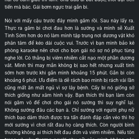
tiến mà bác. Gái bơm ngực trai gắn bi.
Nói với mấy cậu trước đây mình găm rồi. Sau này lấy ra.
Thực ra găm bi chơi đau hơn là sướng và mình sẽ Xuất
Tinh Sớm hơn do nó làm mình tập trung nơi dương vật khó
phân tâm để kéo dài cuộc vui. Trước vì bạn mình bảo kê
phòng karaoke nên chơi cho bọn gái nó sợ nó phục tùng
nghe lời. Có thằng bị viêm nhiễm cắt nạo một phần dương
vât. Mình thì may mắn không bị sao hết nhưng xuất tinh
sớm hơn trước khi gắn mình khoảng 15 phút. Gắn bi còn
khoảng 6 phút. Ưu điểm là dễ rách bao mình bị rách vài lần
cũng mất ăn mất ngủ vì sợ lây bệnh. Cấy bi nó giống sở
thích giống như xâm hình vậy. Bạn thích thì bạn làm còn
nói găm vô để chơi cho gái nó sướng thì suy nghĩ lại.
Không sướng đâu các bạn à. Chỉ sướng với người phụ nữ
thích bạo dâm thích được tra tấn đánh đập cắn véo thì họ
mới sướng vì chơi rất đau họ càng thích. Còn người bình
thường không ai thích hết đau đớn và viêm nhiễm. Nếu tôn