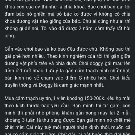
khoá còn của dv thi như là chìa khoá. Bác chơi bạn gái tôi
đảm bảo nó ghiền mà bỏ bác ko được vì không có chìa
khoá dương vật nào giống của bác. Chứ ai cũng như ai thì
không gi để nói. Tôi vào đã được 2 năm, cảm thấy rất hài
lòng.
Gắn vào chơi bao và ko bao đều được chứ. Không bao thì
gái phê hơn nhiều. Theo kinh nghiệm của tôi thi gắn giữa
dương vật phía trên và phía dưới. Chơi doggy gái mau lên
đỉnh ở 1 nốt nhạc. Lưu ý là gắn cẩm thạch hình chữ nhật,
bán kính nó sẽ chạm vào điểm G nhiều hơn. Chơi kiểu
truyền thống và Doggy là cảm giác mạnh nhất.
Mua cẩm thạch uy tín, 1 viên khoảng 150-200k. Kêu họ mài
theo kích thước bác yêu cầu. Bạn mình thì tự găm, còn
mình thì phải nhờ phòng khám gắn xong may lại 2 mũi,
khoảng 3 tuần là thử súng được. Bạn gái mình nó chết mê
chết mệt. Cái này tuỳ mỗi người nhận định thôi, muốn cả
hai có cảm giác thì làm. Chứ đâu ai bắt buộc, thời đại tiên