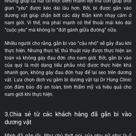
những giúp cả hai có một đêm mãnh liệt mà còn giúp thời
gian “yêu” được kéo dài lâu hơn. Bởi, bi được gắn vào
dương vật giúp chặn bớt các dây thần kinh nhạy cảm ở
nam giới. Vì thế, mà phái mạnh có thể thoải mái kéo dài
“cuộc yêu” mà không lo “đứt gánh giữa đường” nữa.
Nhiều người cho rằng, gắn bi vào “cậu nhỏ” sẽ gây đau khi
thực hiện. Nhưng thực tế, thủ thuật này được thực hiện an
toàn và không gây đau đớn cho nam giới. Bởi, gắn bi vào
của quý là một dạng tiểu phẫu nhỏ được thực hiện khá
nhanh gọn, không gây đau đớn hay để lại sẹo trên dương
vật. Lựa chọn dịch vụ găm bi dương vật tại Dr Hùng Clinic
còn đảm bảo độ an toàn, tính thẩm mỹ và hiệu quả cho
nam giới khi thực hiện.
3.Chia sẻ từ các khách hàng đã gắn bi vào
dương vật
Mình đã gắn rồi. Như chủ thớt nói, của phụ nữ như là ổ