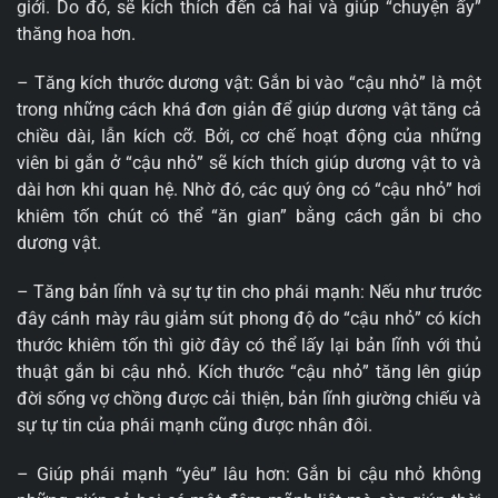
giới. Do đó, sẽ kích thích đến cả hai và giúp “chuyện ấy”
thăng hoa hơn.
– Tăng kích thước dương vật: Gắn bi vào “cậu nhỏ” là một
trong những cách khá đơn giản để giúp dương vật tăng cả
chiều dài, lẫn kích cỡ. Bởi, cơ chế hoạt động của những
viên bi gắn ở “cậu nhỏ” sẽ kích thích giúp dương vật to và
dài hơn khi quan hệ. Nhờ đó, các quý ông có “cậu nhỏ” hơi
khiêm tốn chút có thể “ăn gian” bằng cách gắn bi cho
dương vật.
– Tăng bản lĩnh và sự tự tin cho phái mạnh: Nếu như trước
đây cánh mày râu giảm sút phong độ do “cậu nhỏ” có kích
thước khiêm tốn thì giờ đây có thể lấy lại bản lĩnh với thủ
thuật gắn bi cậu nhỏ. Kích thước “cậu nhỏ” tăng lên giúp
đời sống vợ chồng được cải thiện, bản lĩnh giường chiếu và
sự tự tin của phái mạnh cũng được nhân đôi.
– Giúp phái mạnh “yêu” lâu hơn: Gắn bi cậu nhỏ không