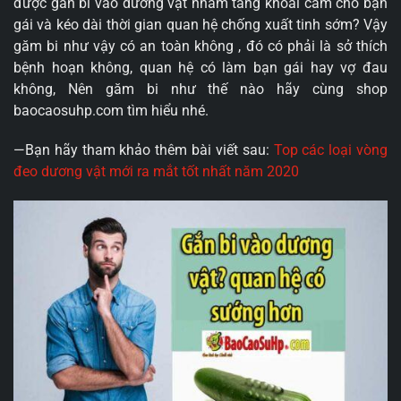
được gắn bi vào dương vật nhằm tằng khoái cảm cho bạn
gái và kéo dài thời gian quan hệ chống xuất tinh sớm? Vậy
găm bi như vậy có an toàn không , đó có phải là sở thích
bệnh hoạn không, quan hệ có làm bạn gái hay vợ đau
không, Nên găm bi như thế nào hãy cùng shop
baocaosuhp.com tìm hiểu nhé.
—Bạn hãy tham khảo thêm bài viết sau:
Top các loại vòng
đeo dương vật mới ra mắt tốt nhất năm 2020