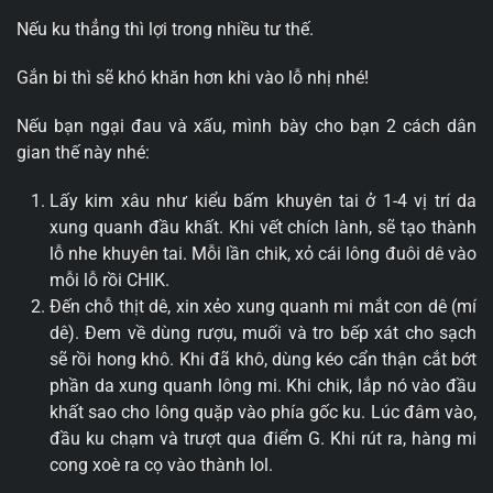
Nếu ku thẳng thì lợi trong nhiều tư thế.
Gắn bi thì sẽ khó khăn hơn khi vào lỗ nhị nhé!
Nếu bạn ngại đau và xấu, mình bày cho bạn 2 cách dân
gian thế này nhé:
Lấy kim xâu như kiểu bấm khuyên tai ở 1-4 vị trí da
xung quanh đầu khất. Khi vết chích lành, sẽ tạo thành
lỗ nhe khuyên tai. Mỗi lần chik, xỏ cái lông đuôi dê vào
mỗi lỗ rồi CHIK.
Đến chỗ thịt dê, xin xẻo xung quanh mi mắt con dê (mí
dê). Đem về dùng rượu, muối và tro bếp xát cho sạch
sẽ rồi hong khô. Khi đã khô, dùng kéo cẩn thận cắt bớt
phần da xung quanh lông mi. Khi chik, lắp nó vào đầu
khất sao cho lông quặp vào phía gốc ku. Lúc đâm vào,
đầu ku chạm và trượt qua điểm G. Khi rút ra, hàng mi
cong xoè ra cọ vào thành lol.