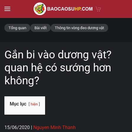
Skip to main content
Tổng quan
Bài viết
Thông tin vòng đeo dương vật
Gắn bi vào dương vật?
quan hệ có sướng hơn
không?
Mục lục
hiện
15/06/2020
|
Nguyen Minh Thanh