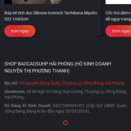
Búp bê tình dục Silicone Irontech Tachibana Miyuho
Cốc thủ dâm m
S32 1m65cm
dễ ngụy trang
Xem ngay
Xem ngay
SHOP BAOCAOSUHP HẢI PHÒNG (HỘ KINH DOANH
NGUYỄN THỊ PHƯƠNG THANH)
Địa chỉ:
29 Nguyễn Hồng Quân, Thượng Lý, Hồng Bàng, Hải Phòng.
Showroom:
Số 48 Ngõ 24 Hùng Duệ Vương, Thượng Lý, Hồng Bàng,
Hải Phòng.
Số Đăng Kí Kinh Doanh:
8421506004-001 (Cấp bởi UBND Quận
Hồng Bàng, Đăng kí lần đầu ngày 20/03/2024).