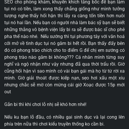
SEO cho phòng khám, khuyến khích tâng bốc để bạn làm
tụi nó có tiền, làm xong thấy chẳng giống như mình tưởng
tượng nghe thấy hối hận thì lấy ra càng tốn tiền hơn nuôi
tụi nó hai lần. Nếu bạn có người nhà làm bác sỹ bạn sẽ biết
những thằng vô bệnh viện lấy bi ra sẽ được bác sĩ cho phê
pha thế nào nhé. Nếu sướng thì tụi phương tây với văn hoá
cởi mở về tình dục tụi nó găm bi hết rồi. Bạn thấy đấy bên
đó có phong trào chích cho to điểm G để chị em sướng có
phong trào nào găm bi không??? Cá nhân mình từng suy
nghĩ và ngộ nhận như vậy nhưng đã qua thời trẩu rồi. Giờ
cũng hối hận vì sao mình có vài bạn gái mà họ từ từ rời xa
mình. Giờ giải thoát được kiếp nạn, sẹo hơi xấu một xíu
nhưng chắc sẽ mờ còn mừng cái giờ Xoạc được 15p mới
out
Gắn bi thì khi chơi lỗ nhị sẽ khó hơn nhé!
Nếu ku bạn lõ đầu, có nhiều gai sinh dục và lại cong lên
phía trên nữa thì chơi kiểu truyền thống ko cần bi.