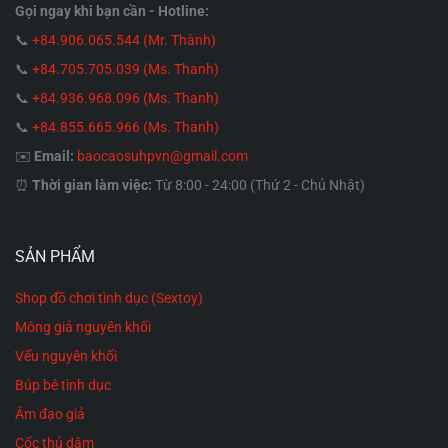
Gọi ngay khi bạn cần - Hotline:
📞
+84.906.065.544 (Mr. Thành)
📞
+84.705.705.039 (Ms. Thanh)
📞
+84.936.968.096 (Ms. Thanh)
📞
+84.855.665.966 (Ms. Thanh)
✉️
Email:
baocaosuhpvn@gmail.com
⏰
Thời gian làm việc:
Từ 8:00 - 24:00 (Thứ 2 - Chủ Nhật)
SẢN PHẨM
Shop đồ chơi tình dục (Sextoy)
Mông giả nguyên khối
Vếu nguyên khối
Búp bê tình dục
Âm đạo giả
Cốc thủ dâm