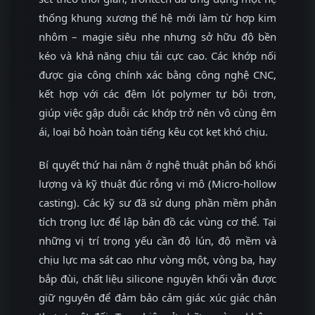
thống khung xương thế hệ mới làm từ hợp kim
nhôm – magie siêu nhẹ nhưng sở hữu độ bền
kéo và khả năng chịu tải cực cao. Các khớp nối
được gia công chính xác bằng công nghệ CNC,
kết hợp với các đệm lót polymer tự bôi trơn,
giúp việc gập duỗi các khớp trở nên vô cùng êm
ái, loại bỏ hoàn toàn tiếng kêu cọt kẹt khó chịu.
Bí quyết thứ hai nằm ở nghệ thuật phân bổ khối
lượng và kỹ thuật đúc rỗng vi mô (Micro-hollow
casting). Các kỹ sư đã sử dụng phần mềm phân
tích trọng lực để lập bản đồ các vùng cơ thể. Tại
những vị trí trọng yếu cần độ lún, độ mềm và
chịu lực ma sát cao như vòng một, vòng ba, hay
bắp đùi, chất liệu silicone nguyên khối vẫn được
giữ nguyên để đảm bảo cảm giác xúc giác chân