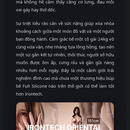
mà không hề cảm thấy căng cơ lưng, đau mỏi
vai gáy hay thở dốc.
Sự triệt tiêu rào cản về sức nặng giúp xóa nhòa
khoảng cách giữa một món đồ vật và một người
bạn đồng hành. Cảm giác bế một cô gái 24kg vô
cùng vừa vặn, nhẹ nhàng tựa lông hồng, tạo nên
một sự gắn kết tự nhiên, thôi thúc người sở hữu
muốn được ôm ấp, cưng nỉu và gần gũi nàng
nhiều hơn mỗi ngày. Đây là một cảnh giới trải
nghiệm đỉnh cao mà chưa một thương hiệu búp
bê Full Silicone nào trên thế giới có thể làm tốt
hơn Irontech.