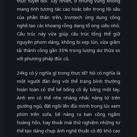
thực tuyệt đối. Tuy nhiên, ở những vùng không
mang tính tương tác cao hoặc bên trong lõi sâu
của phần thân trên, Irontech ứng dụng công
nghệ tạo các khoang rỗng dạng tổ ong siêu nhỏ.
Cấu trúc này vừa giúp cấu trúc tổng thể giữ
nguyên phom dáng, không bị xẹp lún, vừa giảm
tải thành công gần 35% trọng lượng dư thừa so
với phương pháp đúc cũ.
24kg có ý nghĩa gì trong thực tế? Nó có nghĩa là
một người đàn ông với thể trạng bình thường
hoàn toàn có thể bế bổng cô ấy bằng một tay.
Anh em có thể nhẹ nhàng nhấc nàng từ trên
giường ngủ, đặt ngồi lên đùi mình trong lúc xem
phim trên sofa, bế nàng ra ban công ngắm
hoàng hôn, hay thoải mái thử nghiệm những tư
thế tạo dáng chụp ảnh nghệ thuật có độ khó cao