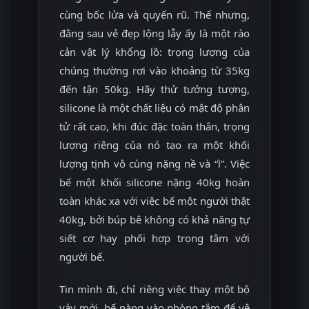
cùng bốc lửa và quyến rũ. Thế nhưng,
đằng sau vẻ đẹp lộng lẫy ấy là một rào
cản vật lý khổng lồ: trọng lượng của
chúng thường rơi vào khoảng từ 35kg
đến tận 50kg. Hãy thử tưởng tượng,
silicone là một chất liệu có mật độ phân
tử rất cao, khi đúc đặc toàn thân, trọng
lượng riêng của nó tạo ra một khối
lượng tịnh vô cùng nặng nề và “ì”. Việc
bế một khối silicone nặng 40kg hoàn
toàn khác xa với việc bế một người thật
40kg, bởi búp bê không có khả năng tự
siết cơ hay phối hợp trọng tâm với
người bế.
Tin mình đi, chỉ riêng việc thay một bộ
váy mới, bế nàng vào phòng tắm để vệ