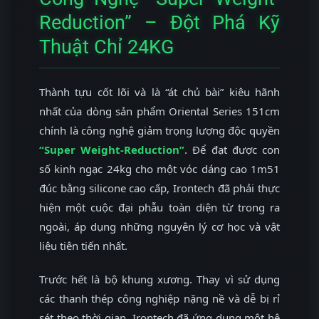
Reduction” – Đột Phá Kỹ
Thuật Chỉ 24KG
Thành tựu cốt lõi và là “át chủ bài” kiêu hãnh
nhất của dòng sản phẩm Oriental Series 151cm
chính là công nghệ giảm trọng lượng độc quyền
“Super Weight-Reduction”
. Để đạt được con
số kinh ngạc 24kg cho một vóc dáng cao 1m51
đúc bằng silicone cao cấp, Irontech đã phải thực
hiện một cuộc đại phẫu toàn diện từ trong ra
ngoài, áp dụng những nguyên lý cơ học và vật
liệu tiên tiến nhất.
Trước hết là bộ khung xương. Thay vì sử dụng
các thanh thép công nghiệp nặng nề và dễ bị rỉ
sét theo thời gian, Irontech đã ứng dụng một hệ