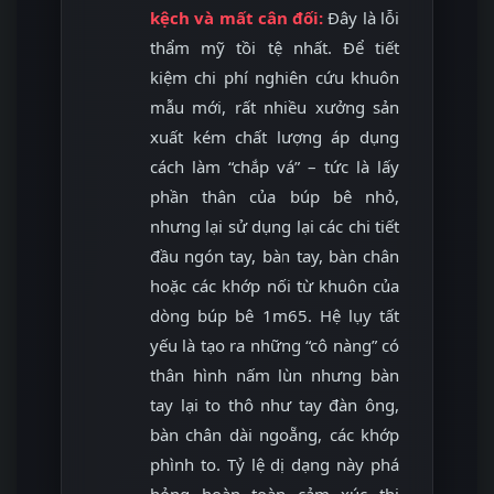
kệch và mất cân đối:
Đây là lỗi
thẩm mỹ tồi tệ nhất. Để tiết
kiệm chi phí nghiên cứu khuôn
mẫu mới, rất nhiều xưởng sản
xuất kém chất lượng áp dụng
cách làm “chắp vá” – tức là lấy
phần thân của búp bê nhỏ,
nhưng lại sử dụng lại các chi tiết
đầu ngón tay, bàn tay, bàn chân
hoặc các khớp nối từ khuôn của
dòng búp bê 1m65. Hệ lụy tất
yếu là tạo ra những “cô nàng” có
thân hình nấm lùn nhưng bàn
tay lại to thô như tay đàn ông,
bàn chân dài ngoẵng, các khớp
phình to. Tỷ lệ dị dạng này phá
hỏng hoàn toàn cảm xúc thị