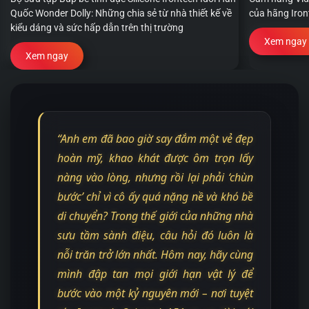
Quốc Wonder Dolly: Những chia sẻ từ nhà thiết kế về
của hãng Iron
kiểu dáng và sức hấp dẫn trên thị trường
Xem ngay
Xem ngay
“Anh em đã bao giờ say đắm một vẻ đẹp
hoàn mỹ, khao khát được ôm trọn lấy
nàng vào lòng, nhưng rồi lại phải ‘chùn
bước’ chỉ vì cô ấy quá nặng nề và khó bề
di chuyển? Trong thế giới của những nhà
sưu tầm sành điệu, câu hỏi đó luôn là
nỗi trăn trở lớn nhất. Hôm nay, hãy cùng
mình đập tan mọi giới hạn vật lý để
bước vào một kỷ nguyên mới – nơi tuyệt