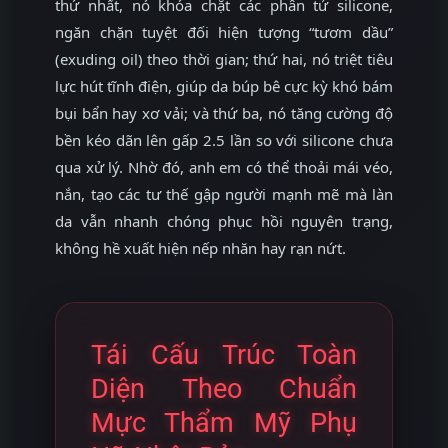
thứ nhất, nó khóa chặt các phân tử silicone,
ngăn chặn tuyệt đối hiện tượng “tươm dầu”
(exuding oil) theo thời gian; thứ hai, nó triệt tiêu
lực hút tĩnh điện, giúp da búp bê cực kỳ khó bám
bụi bẩn hay xơ vải; và thứ ba, nó tăng cường độ
bền kéo dãn lên gấp 2.5 lần so với silicone chưa
qua xử lý. Nhờ đó, anh em có thể thoải mái véo,
nắn, tạo các tư thế gập người mạnh mẽ mà làn
da vẫn nhanh chóng phục hồi nguyên trạng,
không hề xuất hiện nếp nhăn hay rạn nứt.
Tái Cấu Trúc Toàn
Diện Theo Chuẩn
Mực Thẩm Mỹ Phụ