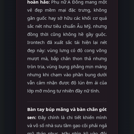
hoàn hảo:
Phụ nữ Á Đông mang một
vẻ đẹp mềm mại đặc trưng, không
gân guốc hay sở hữu các khối cơ quá
sắc nét như tiêu chuẩn Âu Mỹ, nhưng
đồng thời cũng không hề gầy guộc.
Irontech đã xuất sắc tái hiện lại nét
đẹp này: vùng lưng có độ cong võng
mượt mà, bắp chân thon thả nhưng
tròn trịa, vùng bụng phẳng mịn màng
nhưng khi chạm vào phần bụng dưới
vẫn cảm nhận được độ lún êm ái của
lớp mỡ mỏng tự nhiên đầy nữ tính.
Bàn tay búp măng và bàn chân gót
sen:
Đây chính là chi tiết khiến mình
và vô số nhà sưu tầm gạo cội phải ngả
mũ thán phục. Hãy nhìn kỹ vào đôi