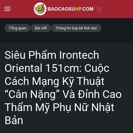
Skip to main content
Tổng quan
Bài viết
Thông tin búp bê tình dục
Siêu Phẩm Irontech
Oriental 151cm: Cuộc
Cách Mạng Kỹ Thuật
“Cân Nặng” Và Đỉnh Cao
Thẩm Mỹ Phụ Nữ Nhật
Bản