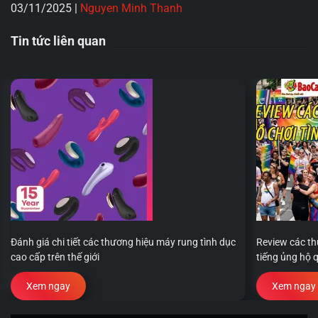
03/11/2025
|
Nguyen Minh Thanh
Tin tức liên quan
Đánh giá chi tiết các thương hiệu máy rung tình dục
Review các th
cao cấp trên thế giới
tiếng ủng hộ 
Xem ngay
Xem ngay