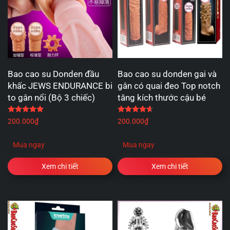
Bao cao su Donden đầu
Bao cao su donden gai và
khấc JEWS ENDURANCE bi
gân có quai đeo Top notch
to gân nổi (Bộ 3 chiếc)
tăng kích thước cậu bé
Được xếp hạng
5.00
5 sao
Được xếp hạng
4.67
5 
200.000
₫
200.000
₫
Mua ngay
Mua ngay
Xem chi tiết
Xem chi tiết