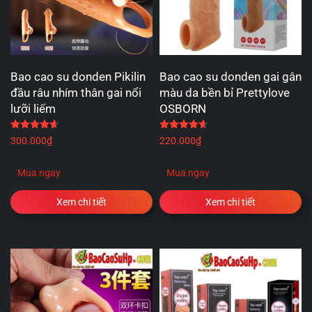
Bao cao su donden Pikilin
Bao cao su donden gai gân
đầu râu nhím thân gai nổi
màu da bền bỉ Prettylove
lưỡi liếm
OSBORN
Được xếp hạng
4.67
5 sao
Được xếp hạng
4.67
5 
300.000
₫
220.000
₫
Mua ngay
Mua ngay
Xem chi tiết
Xem chi tiết