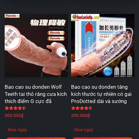
Bao cao su donden Wolf
Bao cao su donden tăng
Teeth tai thỏ răng cưa kích
kích thước tự nhiên có gai
thích điểm G cực đã
ProDotted dài và sướng
Được xếp hạng
4.50
5 sao
Được xếp hạng
4.50
5 
300.000
₫
200.000
₫
Mua ngay
Mua ngay