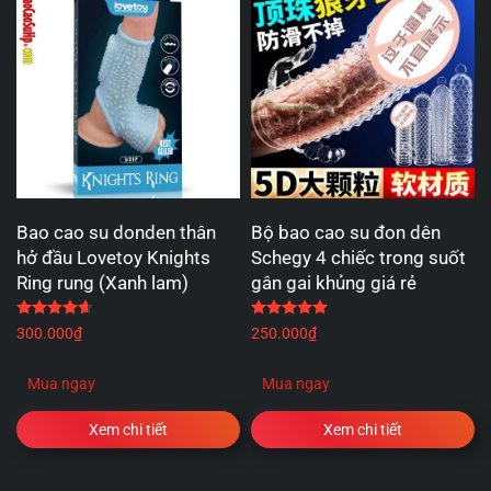
Bao cao su donden thân
Bộ bao cao su đon dên
hở đầu Lovetoy Knights
Schegy 4 chiếc trong suốt
Ring rung (Xanh lam)
gân gai khủng giá rẻ
Được xếp hạng
4.67
5 sao
Được xếp hạng
5.00
5 
300.000
₫
250.000
₫
Mua ngay
Mua ngay
Xem chi tiết
Xem chi tiết