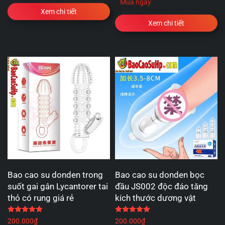
Mua ngay
Xem chi tiết
Xem chi tiết
Bao cao su donden trong
Bao cao su donden bọc
suốt gai gân Lycantorer tai
đầu JS002 độc đáo tăng
thỏ có rung giá rẻ
kích thước dương vật
Được xếp hạng
5.00
5 sao
Được xếp hạng
5.00
5 
200.000
₫
200.000
₫