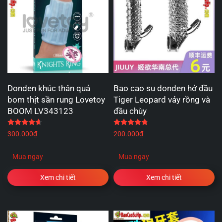
Donden khúc thân quả
Bao cao su donden hở đầu
bom thịt sần rung Lovetoy
Tiger Leopard vảy rồng và
BOOM LV343123
đầu chùy
Được xếp hạng
4.67
5 sao
Được xếp hạng
4.75
5 
300.000
₫
200.000
₫
Mua ngay
Mua ngay
Xem chi tiết
Xem chi tiết