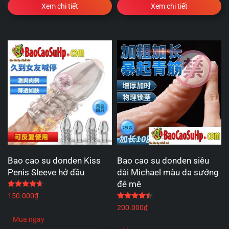
Xem chi tiết
Xem chi tiết
Bao cao su donden Kiss
Bao cao su donden siêu
Penis Sleeve hở đầu
dài Michael màu da sướng
đê mê
Được xếp hạng
4.67
5 sao
150.000
₫
Được xếp hạng
4.50
5 
200.000
₫
Mua ngay