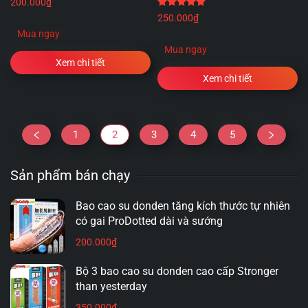
200.000
₫
Được xếp hạng
5.00
5 
250.000
₫
Mua ngay
Mua ngay
Xem chi tiết
Xem chi tiết
1
2
3
4
5
Sản phẩm bán chạy
Bao cao su donden tăng kích thước tự nhiên
có gai ProDotted dài và sướng
200.000
₫
Bộ 3 bao cao su donden cao cấp Stronger
than yesterday
350.000
₫