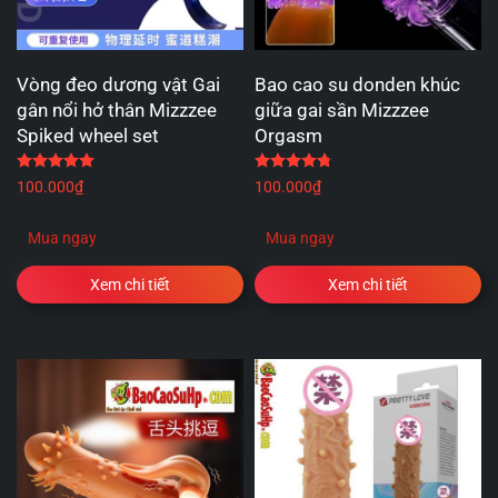
Vòng đeo dương vật Gai
Bao cao su donden khúc
gân nổi hở thân Mizzzee
giữa gai sần Mizzzee
Spiked wheel set
Orgasm
Được xếp hạng
5.00
5 sao
Được xếp hạng
4.75
5 
100.000
₫
100.000
₫
Mua ngay
Mua ngay
Xem chi tiết
Xem chi tiết