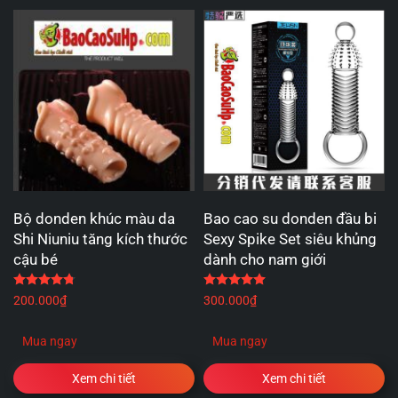
Bộ donden khúc màu da
Bao cao su donden đầu bi
Shi Niuniu tăng kích thước
Sexy Spike Set siêu khủng
cậu bé
dành cho nam giới
Được xếp hạng
4.75
5 sao
Được xếp hạng
5.00
5 
200.000
₫
300.000
₫
Mua ngay
Mua ngay
Xem chi tiết
Xem chi tiết