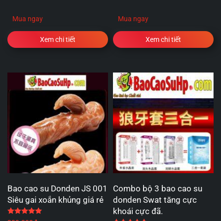
Mua ngay
Mua ngay
Xem chi tiết
Xem chi tiết
Bao cao su Donden JS 001
Combo bộ 3 bao cao su
Siêu gai xoắn khủng giá rẻ
donden Swat tăng cực
khoái cực đã.
Được xếp hạng
5.00
5 sao