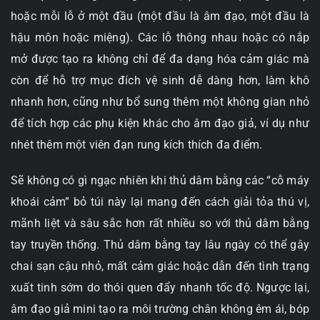
hoặc mỗi lỗ ở một đầu (một đầu là âm đạo, một đầu là
hậu môn hoặc miệng). Các lỗ thông nhau hoặc có nắp
mở được tạo ra không chỉ để đa dạng hóa cảm giác mà
còn để hỗ trợ mục đích vệ sinh dễ dàng hơn, làm khô
nhanh hơn, cũng như bổ sung thêm một không gian nhỏ
để tích hợp các phụ kiện khác cho âm đạo giả, ví dụ như
nhét thêm một viên đạn rung kích thích đa điểm.
Sẽ không có gì ngạc nhiên khi thủ dâm bằng các “cỗ máy
khoái cảm” bỏ túi này lại mang đến cách giải tỏa thú vị,
mãnh liệt và sâu sắc hơn rất nhiều so với thủ dâm bằng
tay truyền thống. Thủ dâm bằng tay lâu ngày có thể gây
chai sạn cậu nhỏ, mất cảm giác hoặc dẫn đến tình trạng
xuất tinh sớm do thói quen đẩy nhanh tốc độ. Ngược lại,
âm đạo giả mini tạo ra môi trường chân không êm ái, bóp