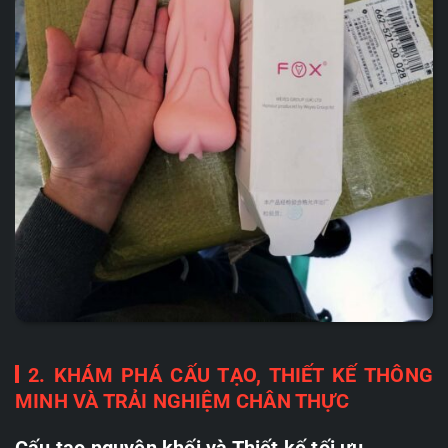
2. KHÁM PHÁ CẤU TẠO, THIẾT KẾ THÔNG
MINH VÀ TRẢI NGHIỆM CHÂN THỰC
Cấu tạo nguyên khối và Thiết kế tối ưu