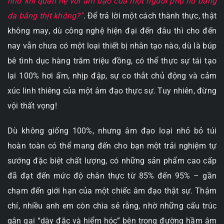
như khi quan hệ với âm đạo của một người phụ nữ bằng
da bằng thịt không?”
. Để trả lời một cách thành thực, thật
không may, dù công nghệ hiện đại đến đâu thì cho đến
nay vẫn chưa có một loại thiết bị nhân tạo nào, dù là búp
bê tình dục hàng trăm triệu đồng, có thể thực sự tái tạo
lại 100% hơi ấm, nhịp đập, sự co thắt chủ động và cảm
xúc linh thiêng của một âm đạo thực sự. Tuy nhiên, đừng
vội thất vọng!
Dù không giống 100%, nhưng âm đạo loại nhỏ bỏ túi
hoàn toàn có thể mang đến cho bạn một trải nghiệm tự
sướng đặc biệt chất lượng, có những sản phẩm cao cấp
đã đạt đến mức độ chân thực từ 85% đến 95% – gần
chạm đến giới hạn của một chiếc âm đạo thật sự. Thậm
chí, nhiều anh em còn chia sẻ rằng, nhờ những cấu trúc
gân gai “dày đặc và hiểm hóc” bên trong đường hầm âm