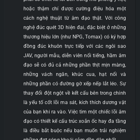
hoặc thậm chí được cường điệu hóa một
cách nghệ thuật từ âm đạo thật. Với công
nghệ đúc quét 3D hiện đại, đặc biệt ở những
thương hiệu lớn (như NPG, Tomax) có ký hợp
đồng đúc khuôn trực tiếp với các ngôi sao
JAV, người mẫu, diễn viên nổi tiếng, hầm âm
đạo sẽ có đủ cả những phần thịt mịn màng,
những vách ngăn, khúc cua, hạt nổi và
những phần có đường gờ xếp nếp lắt léo. Sự
thay đổi đột ngột về kết cấu bên trong chính
là yếu tố cốt lõi ma sát, kích thích dương vật
của bạn khi ra vào. Việc tìm một chiếc lõi âm
đạo có thiết kế cấu trúc xoắn ốc hay đa tầng
là điều bắt buộc nếu bạn muốn trải nghiệm
những đợt sóng khoái cảm dồn dập nhất.