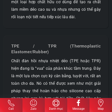
một loại hợp chất hữu cơ dùng để tạo ra chất
làm mềm dẻo cao su và nhựa nhưng có thể gây
rối loạn nội tiết nếu tiếp xúc lâu dài.
TPE / TPR (Thermoplastic
Elastomer/Rubber)
Chất đàn hồi nhựa nhiệt dẻo (TPE hoặc TPR)
hiện đang là “vua” của phân khúc tầm trung. Đây
là một lựa chọn cực kỳ cân bằng, tuyệt vời, rất an
toàn cho da. Nó có thể được xem như một giải
pháp thay thế hoàn hảo cho silicone cao cấp
nhưng lại cực kỳ hợp với túi tiền. Chất liệu này
rất linh hoạt, mềm dẻo đáng kinh ngạc, mô
Call
Zalo
Danh mục
Message
Map