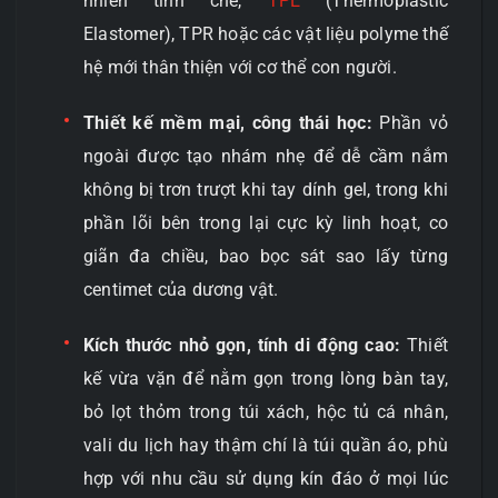
nhiên tinh chế,
TPE
(Thermoplastic
Elastomer), TPR hoặc các vật liệu polyme thế
hệ mới thân thiện với cơ thể con người.
Thiết kế mềm mại, công thái học:
Phần vỏ
ngoài được tạo nhám nhẹ để dễ cầm nắm
không bị trơn trượt khi tay dính gel, trong khi
phần lõi bên trong lại cực kỳ linh hoạt, co
giãn đa chiều, bao bọc sát sao lấy từng
centimet của dương vật.
Kích thước nhỏ gọn, tính di động cao:
Thiết
kế vừa vặn để nằm gọn trong lòng bàn tay,
bỏ lọt thỏm trong túi xách, hộc tủ cá nhân,
vali du lịch hay thậm chí là túi quần áo, phù
hợp với nhu cầu sử dụng kín đáo ở mọi lúc