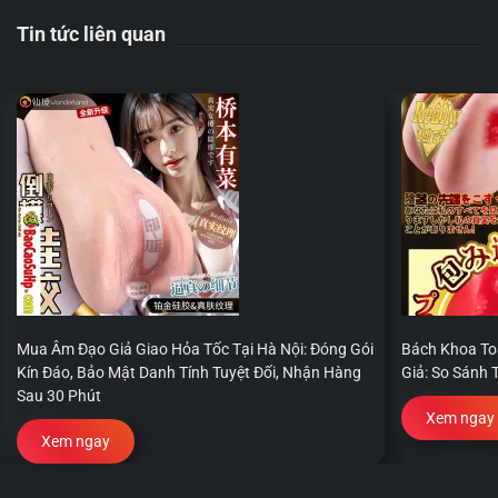
Tin tức liên quan
Mua Âm Đạo Giả Giao Hỏa Tốc Tại Hà Nội: Đóng Gói
Bách Khoa To
Kín Đáo, Bảo Mật Danh Tính Tuyệt Đối, Nhận Hàng
Giả: So Sánh 
Sau 30 Phút
Xem ngay
Xem ngay