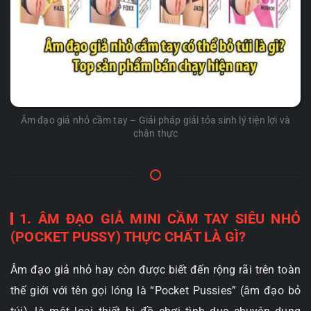
Âm đạo giả nhỏ cầm tay – Giải pháp giải tỏa sinh lý tiện lợi và
chân thực
1. ÂM ĐẠO GIẢ MINI CẦM TAY SIÊU NHỎ
(POCKET PUSSY) THỰC CHẤT LÀ GÌ?
Âm đạo giả nhỏ hay còn được biết đến rộng rãi trên toàn
thế giới với tên gọi lóng là “Pocket Pussies” (âm đạo bỏ