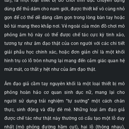
túi), là một loại thiết bị đồ chơi tình dục chuyên dụng
dùng để thủ dâm cho nam giới, được thiết kế vô cùng nhỏ
gọn để có thể dễ dàng cầm gọn trong lòng bàn tay hoặc
bỏ túi mang theo khắp nơi. Vẻ ngoài của món đồ chơi mô
phỏng âm hộ này có thể được chế tác cực kỳ tinh xảo,
tương tự như âm đạo thật của con người với các chi tiết
giải phẫu học chính xác, hoặc đơn giản chỉ là một khối
hình trụ có lỗ tròn nhưng lại mang đến cảm giác quan hệ
mút mát, co thắt y hệt như của âm đạo thật.
Âm đạo giả cầm tay nguyên khối là một loại thiết bị mô
phỏng hoàn hảo cơ quan sinh dục nữ, mang lại cho
người sử dụng trải nghiệm “tự sướng” một cách chân
thực, sinh động và đầy đê mê. Những loại âm đạo giả
được chế tác như thật này thường có cấu tạo một lỗ duy
nhất (mô phỏng đường hầm cụt), hai lỗ (thông nhau),