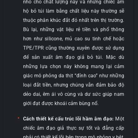
nhỏ cho chất lượng này và những chiếc âm
hộ bỏ túi làm bằng chất liệu này thường sẽ
thuộc phân khúc đắt đỏ nhất trên thị trường.
Bù lại, những vật liệu rẻ tiền và phổ thông
hơn như silicone, mủ cao su tinh chế hoặc
TPE/TPR cũng thường xuyên được sử dụng
để sản xuất âm đạo giả bỏ túi. Mặc dù
những lựa chọn này không mang lại cảm
giác mô phỏng da thịt “đỉnh cao” như những
loại đắt tiền, nhưng chúng vẫn đảm bảo độ
dẻo dai, êm ái vô cùng và dư sức giúp nam
giới đạt được khoái cảm bùng nổ.
Cách thiết kế cấu trúc lõi hầm âm đạo:
Một
chiếc âm đạo giả thực sự tốt và đẳng cấp
phải có thiết kế lõi bên trong mô phỏng y hệt,