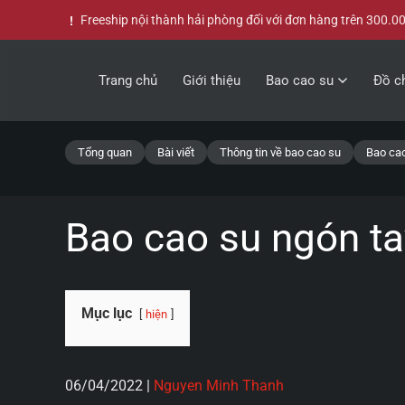
Freeship nội thành hải phòng đối với đơn hàng trên 300.0
Skip to main content
Trang chủ
Giới thiệu
Bao cao su
Đồ ch
Tổng quan
Bài viết
Thông tin về bao cao su
Bao cao
Bao cao su ngón ta
Mục lục
hiện
06/04/2022
|
Nguyen Minh Thanh