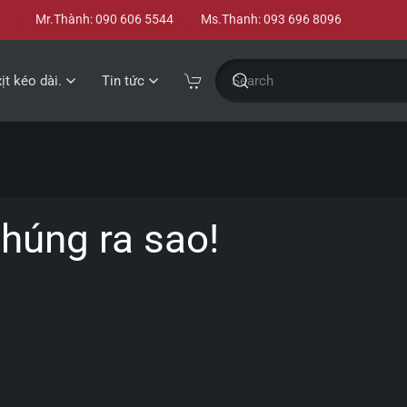
Mr.Thành: 090 606 5544
Ms.Thanh: 093 696 8096
xịt kéo dài.
Tin tức
húng ra sao!