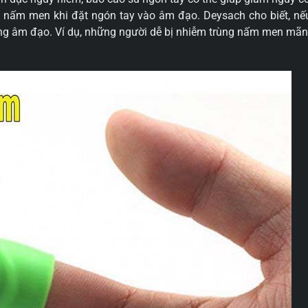
g nấm men khi đặt ngón tay vào âm đạo. Deysach cho biết, nếu
sang âm đạo. Ví dụ, những người dễ bị nhiễm trùng nấm men mãn t