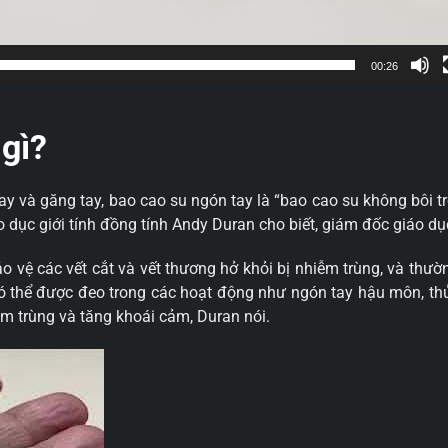
00:26
 gì?
y và găng tay, bao cao su ngón tay là “bao cao su không bôi t
áo dục giới tính đồng tính Andy Duran cho biết, giám đốc giáo d
o vệ các vết cắt và vết thương hở khỏi bị nhiễm trùng, và th
ó thể được đeo trong các hoạt động như ngón tay hậu môn, th
m trùng và tăng khoái cảm, Duran nói.