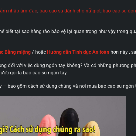
 thâm nhập âm đạo
,
bao cao su dành cho nữ giới
,
bao cao su do
hể biết tại sao hàng rào bảo vệ lại quan trọng như vậy trong q
ục Bằng miệng
/ hoặc
Hướng dẫn Tình dục An toàn
hơn này , sa
rọng đối với việc dùng ngón tay không? Và có những phương p
ược gọi là bao cao su ngón tay.
tay – bao gồm cách sử dụng chúng và nơi mua bao cao su ngón 