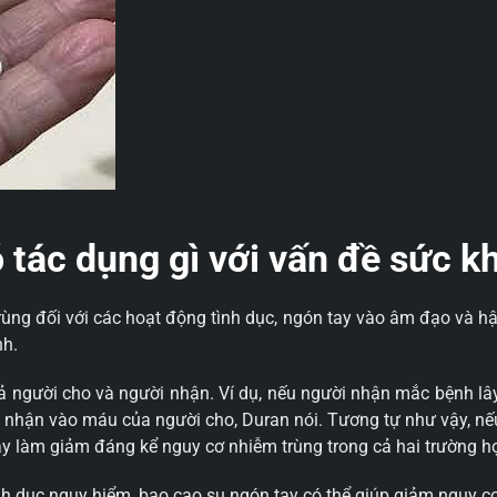
 tác dụng gì với vấn đề sức k
ùng đối với các hoạt động tình dục, ngón tay vào âm đạo và 
nh.
o cả người cho và người nhận. Ví dụ, nếu người nhận mắc bệnh 
i nhận vào máu của người cho, Duran nói. Tương tự như vậy, nếu
ay làm giảm đáng kể nguy cơ nhiễm trùng trong cả hai trường h
nh dục nguy hiểm, bao cao su ngón tay có thể giúp giảm nguy