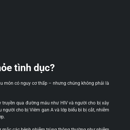
hỏe tình dục?
hậu môn có nguy cơ thấp – nhưng chúng không phải là
lây truyền qua đường máu như HIV và người cho bị xây
 người cho bị Viêm gan A và lớp biểu bì bị cắt, nhiễm
ợp.
 cơ mắc các bệnh nhiễm trùng thông thường như nhiễm