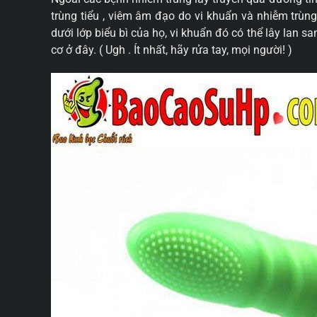
trùng tiểu , viêm âm đạo do vi khuẩn và nhiễm trùn
dưới lớp biểu bì của họ, vi khuẩn đó có thể lây lan 
cơ ở đây. ( Ugh . Ít nhất, hãy rửa tay, mọi người! )