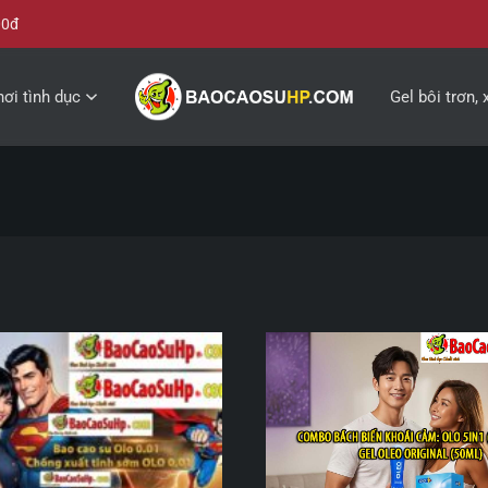
00đ
ơi tình dục
Gel bôi trơn, 