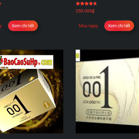
Được xếp hạng
5.00
5 sao
Được xếp hạng
4.67
5
250.000
₫
y
Xem chi tiết
Mua ngay
Xem chi tiết