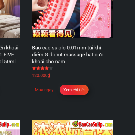
ến khoái
Bao cao su olo 0.01mm túi khí
1 FIVE
điểm G donut massage hạt cực
al 50ml
khoái cho nam
 sao
Được xếp hạng
4.00
5 sao
120.000
₫
Mua ngay
Xem chi tiết