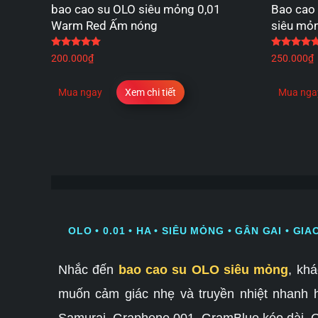
bao cao su OLO siêu mỏng 0,01
Bao cao 
Warm Red Ấm nóng
siêu mỏn
Được xếp hạng
5.00
5 sao
200.000
₫
250.000
₫
Mua ngay
Xem chi tiết
Mua nga
OLO • 0.01 • HA • SIÊU MỎNG • GÂN GAI • GI
Nhắc đến
bao cao su OLO siêu mỏng
, kh
muốn cảm giác nhẹ và truyền nhiệt nhanh hơ