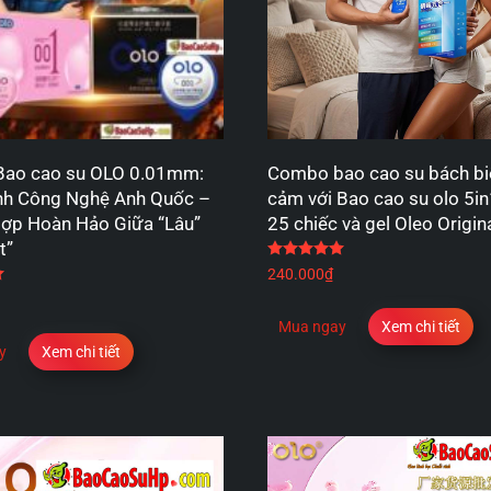
ao cao su OLO 0.01mm:
Combo bao cao su bách bi
ỉnh Công Nghệ Anh Quốc –
cảm với Bao cao su olo 5in
Hợp Hoàn Hảo Giữa “Lâu”
25 chiếc và gel Oleo Origin
t”
Được xếp hạng
5.00
5
Được xếp hạng
5.00
5 sao
240.000
₫
Mua ngay
Xem chi tiết
y
Xem chi tiết