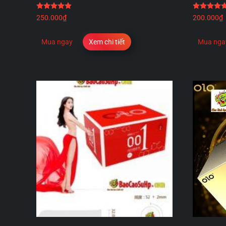
Được xếp hạng
5.00
5 sao
250.000
₫
200.000
₫
Mua ngay
Xem chi tiết
Mua nga