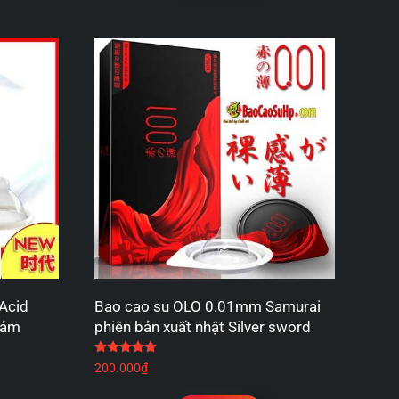
 Acid
Bao cao su OLO 0.01mm Samurai
cảm
phiên bản xuất nhật Silver sword
Được xếp hạng
5.00
5 sao
 sao
200.000
₫