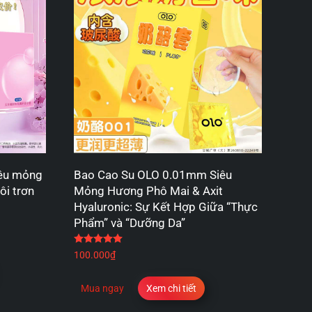
iêu mỏng
Bao Cao Su OLO 0.01mm Siêu
ôi trơn
Mỏng Hương Phô Mai & Axit
Hyaluronic: Sự Kết Hợp Giữa “Thực
Phẩm” và “Dưỡng Da”
 sao
Được xếp hạng
5.00
5 sao
100.000
₫
Mua ngay
Xem chi tiết