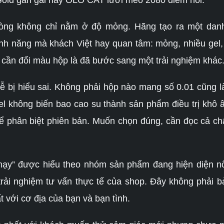
old gân gai hay OLO CAT lưỡi mèo 2080 điểm nổi.
òng không chỉ nằm ở độ mỏng. Hãng tạo ra một danh
tính năng mà khách Việt hay quan tâm: mỏng, nhiều ge
 cần đổi màu hộp là đã bước sang một trải nghiệm khác
bị hiểu sai. Không phải hộp nào mang số 0.01 cũng là
el không biến bao cao su thành sản phẩm điều trị khô 
ể phân biệt phiên bản. Muốn chọn đúng, cần đọc cả chấ
 chạy” được hiểu theo nhóm sản phẩm đang hiện diện 
trải nghiệm tư vấn thực tế của shop. Đây không phải
với cơ địa của bạn và bạn tình.