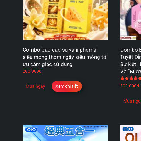
Combo bao cao su vani phomai
Combo B
siêu mỏng thơm ngậy siêu mỏng tối
Tuyệt Đ
ưu cảm giác sử dụng
Sự Kết 
Và “Mượ
200.000
₫
300.000
₫
Mua ngay
Xem chi tiết
Mua nga