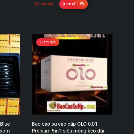
Mua ngay
Xem chi tiết
Giảm giá!
Blue
Bao cao su cao cấp OLO 0,01
h sớm
Prenium 5in1 siêu mỏng kéo dài