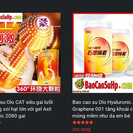
su Olo CAT siêu gai lưỡi
Bao cao su Olo Hyaluronic
sói hạt lớn với gel Axit
Graphene 001 tăng khoái 
ic 2080 gai
mỏng mềm như da em bé
Được xếp hạng
5.00
5 sao
Được xếp hạng
5.00
5
200.000
₫