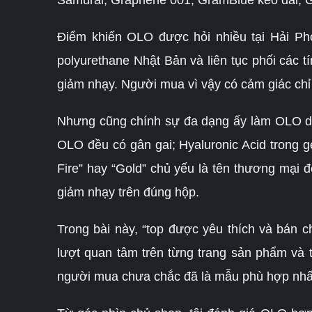
Samurai, Graphene 001, GramBlue kéo dài, G
Điểm khiến OLO được hỏi nhiều tại Hải Ph
polyurethane Nhật Bản và liên tục phối các 
giảm nhạy. Người mua vì vậy có cảm giác chỉ
Nhưng cũng chính sự đa dạng ấy làm OLO dễ 
OLO đều có gân gai; Hyaluronic Acid trong g
Fire” hay “Gold” chủ yếu là tên thương mại đ
giảm nhạy trên đúng hộp.
Trong bài này, “top được yêu thích và bán
lượt quan tâm trên từng trang sản phẩm và 
người mua chưa chắc đã là mẫu phù hợp nhất 