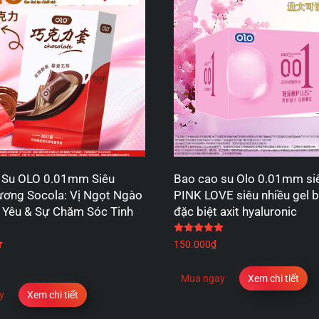
 Su OLO 0.01mm Siêu
Bao cao su Olo 0.01mm s
ơng Socola: Vị Ngọt Ngào
PINK LOVE siêu nhiều gel b
 Yêu & Sự Chăm Sóc Tinh
đặc biệt axit hyaluronic
Được xếp hạng
5.00
5
Được xếp hạng
5.00
5 sao
150.000
₫
Mua ngay
Xem chi tiết
y
Xem chi tiết