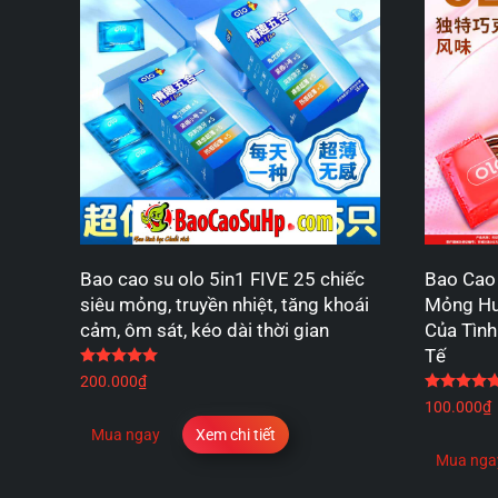
Bao cao su olo 5in1 FIVE 25 chiếc
Bao Cao
siêu mỏng, truyền nhiệt, tăng khoái
Mỏng Hư
cảm, ôm sát, kéo dài thời gian
Của Tình
Tế
Được xếp hạng
5.00
5 sao
200.000
₫
100.000
₫
Mua ngay
Xem chi tiết
Mua nga