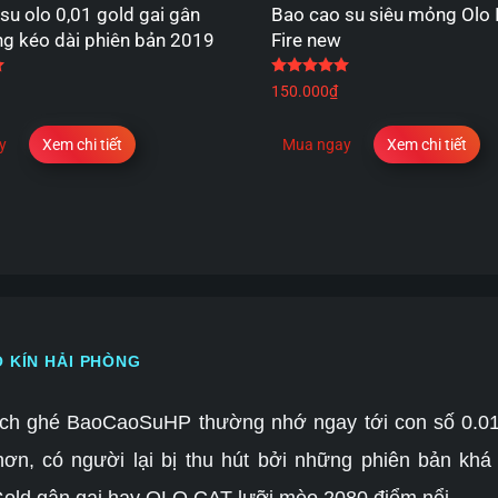
su olo 0,01 gold gai gân
Bao cao su siêu mỏng Olo 
g kéo dài phiên bản 2019
Fire new
Được xếp hạng
5.00
5 sao
Được xếp hạng
5.00
5
150.000
₫
y
Xem chi tiết
Mua ngay
Xem chi tiết
AO KÍN HẢI PHÒNG
ách ghé BaoCaoSuHP thường nhớ ngay tới con số 0.01 i
n, có người lại bị thu hút bởi những phiên bản khá 