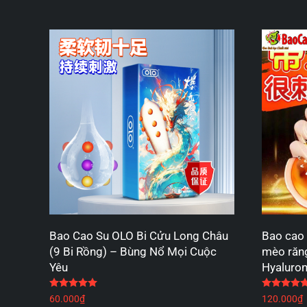
Bao Cao Su OLO Bi Cửu Long Châu
Bao cao 
(9 Bi Rồng) – Bùng Nổ Mọi Cuộc
mèo răng 
Yêu
Hyaluron
Được xếp hạng
5.00
5 sao
60.000
₫
120.000
₫