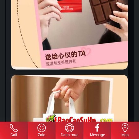
Call
Zalo
Danh mục
Message
Map