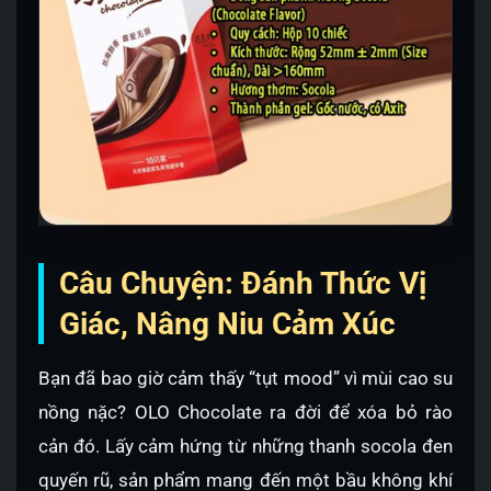
Câu Chuyện: Đánh Thức Vị
Giác, Nâng Niu Cảm Xúc
Bạn đã bao giờ cảm thấy “tụt mood” vì mùi cao su
nồng nặc? OLO Chocolate ra đời để xóa bỏ rào
cản đó. Lấy cảm hứng từ những thanh socola đen
quyến rũ, sản phẩm mang đến một bầu không khí