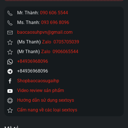
Sự
Chăm
Mr. Thành:
090 606 5544
Sóc
Ms. Thanh:
093 696 8096
Tinh
Tế
baocaosuhpvn@gmail.com
số
(Ms Thanh)
Zalo 0705705039
lượng
(Mr Thanh)
Zalo 0906065544
+84936968096
+84936968096
Shopbaocaosugaihp
Video review sản phẩm
Hướng dẫn sử dụng sextoys
Cẩm nang về các loại sextoys