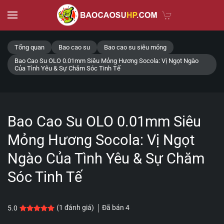
Skip to main content
Tổng quan
Bao cao su
Bao cao su siêu mỏng
Bao Cao Su OLO 0.01mm Siêu Mỏng Hương Socola: Vị Ngọt Ngào
Của Tình Yêu & Sự Chăm Sóc Tinh Tế
Bao Cao Su OLO 0.01mm Siêu
Mỏng Hương Socola: Vị Ngọt
Ngào Của Tình Yêu & Sự Chăm
Sóc Tinh Tế
Đã bán
4
(
1
đánh giá)
5.0
5.0
1
trên 5 dựa trên
đánh giá