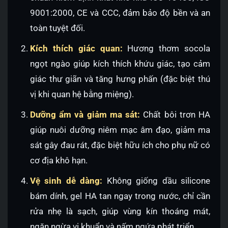
9001:2000, CE và CCC, đảm bảo độ bền và an
toàn tuyệt đối.
Kích thích giác quan:
Hương thơm socola
ngọt ngào giúp kích thích khứu giác, tạo cảm
giác thư giãn và tăng hưng phấn (đặc biệt thú
vị khi quan hệ bằng miệng).
Dưỡng ẩm và giảm ma sát:
Chất bôi trơn HA
giúp nuôi dưỡng niêm mạc âm đạo, giảm ma
sát gây đau rát, đặc biệt hữu ích cho phụ nữ có
cơ địa khô hạn.
Vệ sinh dễ dàng:
Không giống dầu silicone
bám dính, gel HA tan ngay trong nước, chỉ cần
rửa nhẹ là sạch, giúp vùng kín thoáng mát,
ngăn ngừa vi khuẩn và nấm ngứa phát triển.