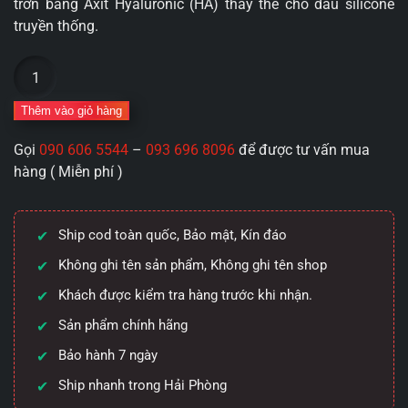
trơn bằng Axit Hyaluronic (HA) thay thế cho dầu silicone
truyền thống.
Bao
Cao
Su
Thêm vào giỏ hàng
OLO
Gọi
090 606 5544
–
093 696 8096
để được tư vấn mua
0.01mm
hàng ( Miễn phí )
Siêu
Mỏng
Hương
Ship cod toàn quốc, Bảo mật, Kín đáo
Socola:
Vị
Không ghi tên sản phẩm, Không ghi tên shop
Ngọt
Khách được kiểm tra hàng trước khi nhận.
Ngào
Sản phẩm chính hãng
Của
Tình
Bảo hành 7 ngày
Yêu
Ship nhanh trong Hải Phòng
&