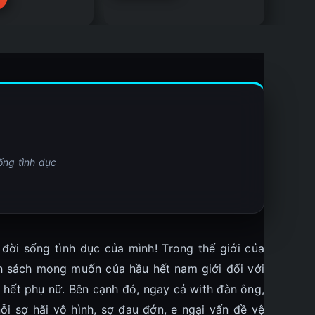
ống tình dục
ời sống tình dục của mình! Trong thế giới của
nh sách mong muốn của hầu hết nam giới đối với
ầu hết phụ nữ. Bên cạnh đó, ngay cả with đàn ông,
i sợ hãi vô hình, sợ đau đớn, e ngại vấn đề vệ