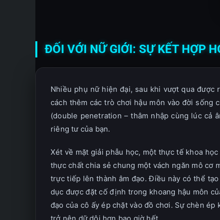
ĐỐI VỚI NỮ GIỚI: SỰ KẾT HỢP
Nhiều phụ nữ hiện đại, sau khi vượt qua được 
cách thêm các trò chơi hậu môn vào đời sống c
(double penetration – thâm nhập cùng lúc cả 
riêng tư của bạn.
Xét về mặt giải phẫu học, một thực tế khoa học
thực chất chia sẻ chung một vách ngăn mô cơ mỏ
trực tiếp lên thành âm đạo. Điều này có thể tạ
dục được đặt cố định trong khoang hậu môn của
đạo của cô ấy ép chặt vào đồ chơi. Sự chèn ép 
trở nên dữ dội hơn bao giờ hết.