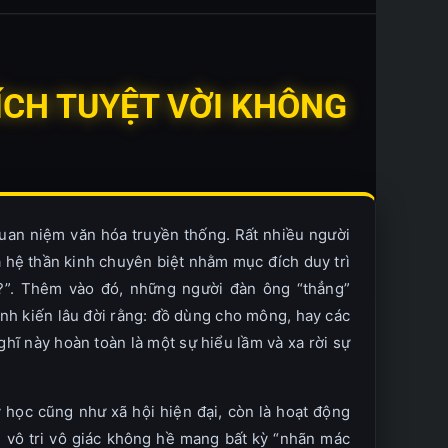
I ÍCH TUYỆT VỜI KHÔNG
quan niệm văn hóa truyền thống. Rất nhiều người
à hệ thần kinh chuyên biệt nhằm mục đích duy trì
ng?”. Thêm vào đó, những người đàn ông “thẳng”
ịnh kiến lâu đời rằng: đồ dùng cho mông, hay các
hĩ này hoàn toàn là một sự hiểu lầm và xa rời sự
 học cũng như xã hội hiện đại, còn là hoạt động
s vô tri vô giác không hề mang bất kỳ “nhãn mác