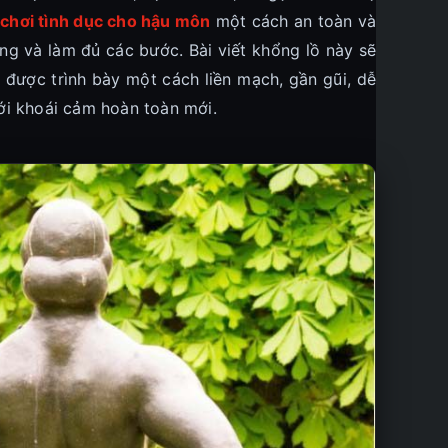
 chơi tình dục cho hậu môn
một cách an toàn và
úng và làm đủ các bước. Bài viết khổng lồ này sẽ
 được trình bày một cách liền mạch, gần gũi, dễ
ới khoái cảm hoàn toàn mới.