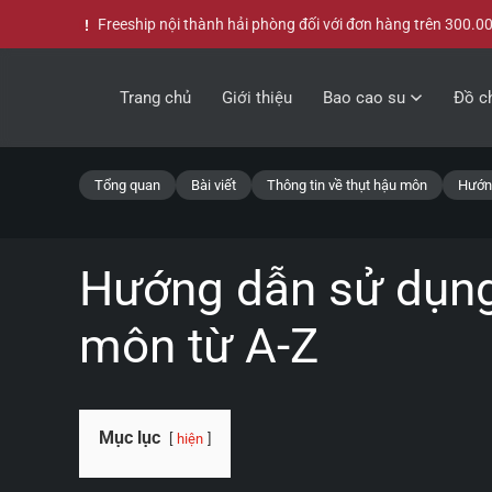
Freeship nội thành hải phòng đối với đơn hàng trên 300.0
Skip to main content
Trang chủ
Giới thiệu
Bao cao su
Đồ ch
Tổng quan
Bài viết
Thông tin về thụt hậu môn
Hướng
Hướng dẫn sử dụng,
môn từ A-Z
Mục lục
hiện