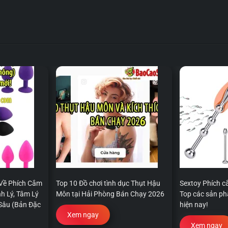
Về Phích Cắm
Top 10 Đồ chơi tình dục Thụt Hậu
Sextoy Phích c
h Lý, Tâm Lý
Môn tại Hải Phòng Bán Chạy 2026
Top các sản p
Sâu (Bản Đặc
hiện nay!
Xem ngay
Xem ngay