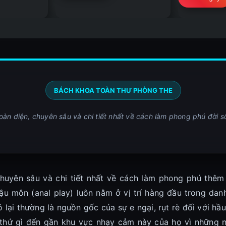
BÁCH KHOA TOÀN THƯ PHÒNG THE
àn diện, chuyên sâu và chi tiết nhất về cách làm phong phú đời s
uyên sâu và chi tiết nhất về cách làm phong phú thêm đ
u môn (anal play) luôn nằm ở vị trí hàng đầu trong da
ó lại thường là nguồn gốc của sự e ngại, rụt rè đối với h
 thứ gì đến gần khu vực nhạy cảm này của họ vì những nỗ