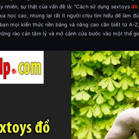
Tuy nhiên, sự thật của vấn đề là: ”Cách sử dụng sextoys
đồ
oa học cao, nhưng lại rất ít người chịu tìm hiểu để làm đ
ạn mọi kiến thức nền bảng và nâng cao cần biết từ A-Z,
 những rào cản tâm lý và mở cánh cửa bước vào một thế gi