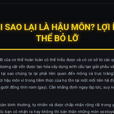
ẠI SAO LẠI LÀ HẬU MÔN? LỢ
THỂ BỎ LỠ
ất của cơ thể hoàn toàn có thể hiểu được và có cơ sở từ các 
 dương vật vốn được tạo hóa xây dựng with cấu tạo giải phẫu v
 tại sao chúng ta lại phải liên quan đến mông và trực trà
ơi hậu môn vì trong tiềm thức của họ tồn tại một mối liên hệ đ
ười đồng tính nam (gay). Cần khẳng định ngay lập tức, suy ng
toàn bình thường, tự nhiên và được chấp nhận rộng rãi trong y
. Dù bạn có nhận ra hay không thì bản thân những món sextoy