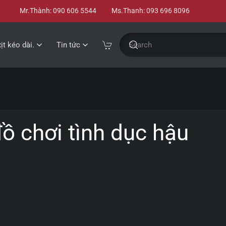
Mr.Thành: 090 606 5544
Ms.Thanh: 093 696 8096
xịt kéo dài.
Tin tức
ồ chơi tình dục hậu