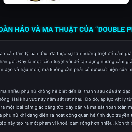
 HOÀN HẢO VÀ MA THUẬT CỦA “DOUBLE 
rào cản tâm lý ban đầu, đã thực sự tận hưởng triệt để cảm g
hăn gối. Đây là một cách tuyệt vời để tận dụng những cảm giá
âm đạo và hậu môn) mà không cần phải có sự xuất hiện của mộ
 mà nhiều phụ nữ không hề biết đến là: thành sau của âm đạo
ng. Hai khu vực này nằm sát rạt nhau. Do đó, áp lực vật lý từ 
o ra một loại cảm giác căng tức, đầy đặn và ma sát hoàn toàn 
 phụ nữ khi đang diễn ra hoạt động quan hệ tình dục truyền t
kép này tạo ra một phạm vi khoái cảm rộng hơn nhiều, kích t