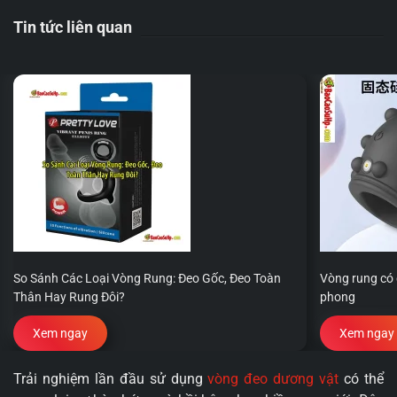
Tin tức liên quan
So Sánh Các Loại Vòng Rung: Đeo Gốc, Đeo Toàn
Vòng rung có g
Thân Hay Rung Đôi?
phong
Xem ngay
Xem ngay
Trải nghiệm lần đầu sử dụng
vòng đeo dương vật
có thể