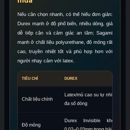
mua
Nếu cần chọn nhanh, có thể hiểu đơn giản:
Durex mạnh ở độ phổ biến, nhiều dòng, giá
dễ tiếp cận và cảm giác an tâm; Sagami
mạnh ở chất liệu polyurethane, độ mỏng rất
cao, truyền nhiệt tốt và phù hợp hơn với
người nhạy cảm với latex.
TIÊU CHÍ
DUREX
Latex/mủ cao su tự nhiên ở
Chất liệu chính
đa số dòng
Durex Invisible khoảng
Độ mỏng
0.02–0.03mm trong bài