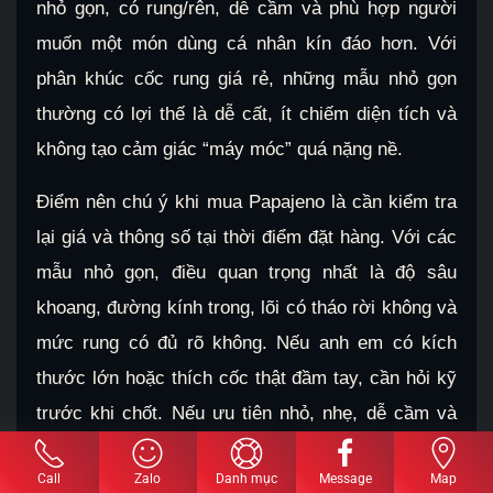
nhỏ gọn, có rung/rên, dễ cầm và phù hợp người
muốn một món dùng cá nhân kín đáo hơn. Với
phân khúc cốc rung giá rẻ, những mẫu nhỏ gọn
thường có lợi thế là dễ cất, ít chiếm diện tích và
không tạo cảm giác “máy móc” quá nặng nề.
Điểm nên chú ý khi mua Papajeno là cần kiểm tra
lại giá và thông số tại thời điểm đặt hàng. Với các
mẫu nhỏ gọn, điều quan trọng nhất là độ sâu
khoang, đường kính trong, lõi có tháo rời không và
mức rung có đủ rõ không. Nếu anh em có kích
thước lớn hoặc thích cốc thật đầm tay, cần hỏi kỹ
trước khi chốt. Nếu ưu tiên nhỏ, nhẹ, dễ cầm và
rung/rên vừa đủ, Papajeno vẫn là mẫu đáng xem.
Call
Zalo
Danh mục
Message
Map