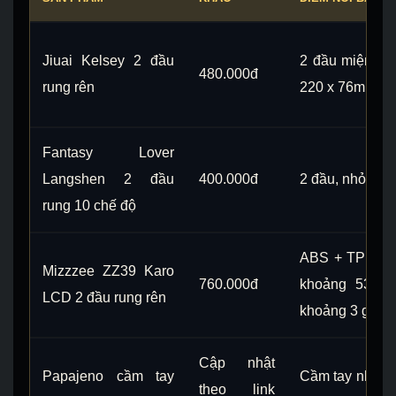
Jiuai Kelsey 2 đầu
2 đầu miệng +
480.000đ
rung rên
220 x 76mm, I
Fantasy Lover
Langshen 2 đầu
400.000đ
2 đầu, nhỏ gọn,
rung 10 chế độ
ABS + TPE, kí
Mizzzee ZZ39 Karo
760.000đ
khoảng 534g,
LCD 2 đầu rung rên
khoảng 3 giờ
Cập nhật
Papajeno cầm tay
Cầm tay nhỏ gọ
theo link