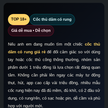
TOP 18+
Cốc thủ dâm có rung
Giá dễ mua • Dễ chọn
Nếu anh em đang muốn tìm một chiếc
cốc thủ
dâm có rung giá rẻ
để đổi cảm giác so với dùng
tay hoặc cốc thủ công thông thường, nhóm sản
phẩm dưới 1 triệu đồng là lựa chọn rất đáng quan
tâm. Không cần phải lên ngay các máy tự động
thụt, hút, app cao cấp vài triệu đồng, nhiều mẫu
cốc rung hiện nay đã đủ mềm, đủ khít, có 2 đầu sử
dụng, có rung/rên, có sạc hoặc pin, dễ cầm và phù
hợp với người mới.