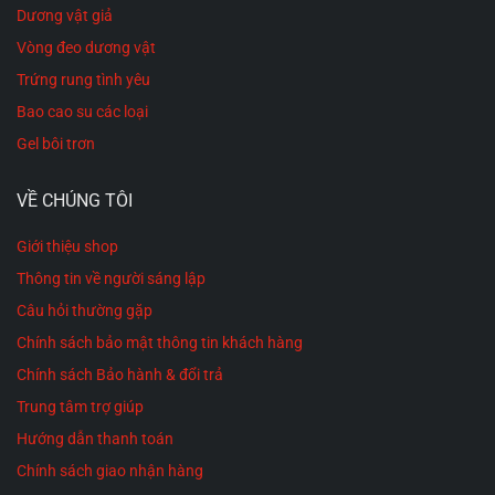
Dương vật giả
Vòng đeo dương vật
2. SO SÁNH THỰC TẾ GIỮA SILICONE VÀ
Trứng rung tình yêu
TPE/TPR
Bao cao su các loại
Gel bôi trơn
Rất nhiều khách hàng nhầm lẫn giữa hai chất liệu này.
Dưới đây là những điểm khác biệt rõ rệt nhất khi trải
VỀ CHÚNG TÔI
nghiệm thực tế:
Giới thiệu shop
Về độ mềm mại và lực siết:
Chất liệu TPE cực
Thông tin về người sáng lập
kỳ mềm, lún sâu giống mô mỡ tự nhiên nhưng
Câu hỏi thường gặp
lại mang cảm giác khá trơn tuột. Trong khi đó,
Chính sách bảo mật thông tin khách hàng
Silicone có kết cấu chắc chắn và cứng cáp hơn,
Chính sách Bảo hành & đổi trả
độ đàn hồi nảy (búng) rất tốt. Nhờ form dáng ổn
Trung tâm trợ giúp
định, Silicone mang lại lực siết cực kỳ chặt và
Hướng dẫn thanh toán
ma sát rất mạnh mẽ, bạo liệt.
Chính sách giao nhận hàng