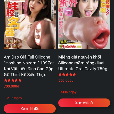
Âm Đạo Giả Full Silicone
Miệng giả nguyên khối
“Hoshino Nozomi” 1097g:
Silicone mồm rộng Jiuai
Khi Vật Liệu Đỉnh Cao Gặp
Ultimate Oral Cavity 750g
Gỡ Thiết Kế Siêu Thực
Được xếp hạng
5.00
5 
Được xếp hạng
5.00
5 sao
550.000
₫
700.000
₫
Mua ngay
Mua ngay
Xem chi tiết
Xem chi tiết