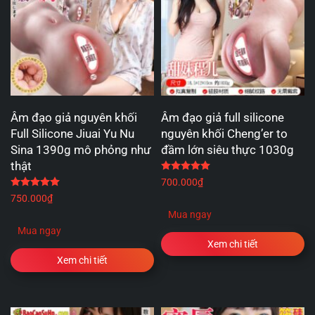
Âm đạo giả nguyên khối
Âm đạo giả full silicone
Full Silicone Jiuai Yu Nu
nguyên khối Cheng’er to
Sina 1390g mô phỏng như
đầm lớn siêu thực 1030g
thật
Được xếp hạng
5.00
5 
Được xếp hạng
5.00
5 sao
700.000
₫
750.000
₫
Mua ngay
Mua ngay
Xem chi tiết
Xem chi tiết