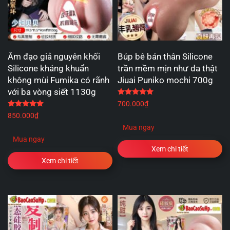
Âm đạo giả nguyên khối
Búp bê bán thân Silicone
Silicone kháng khuẩn
trần mềm mịn như da thật
không mùi Fumika có rãnh
Jiuai Puniko mochi 700g
với ba vòng siết 1130g
Được xếp hạng
5.00
5 
Được xếp hạng
5.00
5 sao
700.000
₫
850.000
₫
Mua ngay
Mua ngay
Xem chi tiết
Xem chi tiết