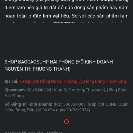
điểm làm nên giá trị đắt đỏ của dòng sản phẩm này nằm
hoàn toàn ở
đặc tính vật liệu
. So với các sản phẩm làm
từ nhựa dẻo tổng hợp (TPE/TPR) giá rẻ, âm đạo giả bằng
Silicone mang lại trải nghiệm vệ sinh tuyệt đối, lực siết
mạnh mẽ và tuổi thọ bền bỉ gấp nhiều lần.
1. SỰ KHÁC BIỆT “ĐẲNG CẤP” CỦA CHẤT
SHOP BAOCAOSUHP HẢI PHÒNG (HỘ KINH DOANH
LIỆU SILICONE Y TẾ
NGUYỄN THỊ PHƯƠNG THANH)
Địa chỉ:
29 Nguyễn Hồng Quân, Thượng Lý, Hồng Bàng, Hải Phòng.
Để hiểu tại sao các sản phẩm bằng Silicone luôn có giá
Showroom:
Số 48 Ngõ 24 Hùng Duệ Vương, Thượng Lý, Hồng Bàng,
thành cao hơn hẳn, bạn cần nắm rõ 3 đặc tính sinh học
Hải Phòng.
và vật lý cốt lõi của vật liệu này:
Số Đăng Kí Kinh Doanh:
8421506004-001 (Cấp bởi UBND Quận
Hồng Bàng, Đăng kí lần đầu ngày 20/03/2024).
Tính không xốp (Non-porous):
Đây là ưu điểm
đắt giá nhất. Bề mặt silicone y tế hoàn toàn