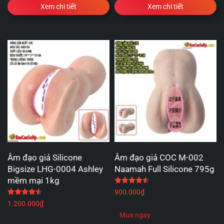
Xem chi tiết
Xem chi tiết
Âm đạo giả Silicone
Âm đạo giả COC M-002
Bigsize LHG-0004 Ashley
Naamah Full Silicone 795g
mềm mại 1kg
Được xếp hạng
4.50
5 
Được xếp hạng
4.50
5 sao
900.000
₫
1.200.000
₫
Mua ngay