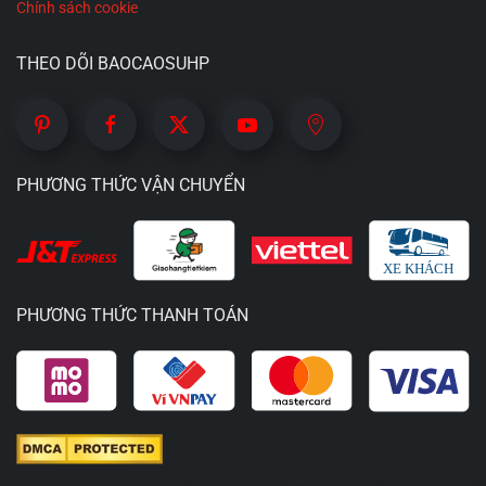
Về khâu vệ sinh và bảo dưỡng:
TPE là vật liệu
Chính sách cookie
xốp, dễ mốc đen nên việc vệ sinh cực kỳ vất vả,
THEO DÕI BAOCAOSUHP
đòi hỏi phải thấm thật khô và rắc phấn rôm sau
mỗi lần sử dụng. Ngược lại, Silicone giúp bạn
nhàn nhã hơn rất nhiều, chỉ cần rửa xong, lau
khô là có thể cất đi mà không cần đến phấn bảo
PHƯƠNG THỨC VẬN CHUYỂN
dưỡng.
Về tuổi thọ sản phẩm:
Các sản phẩm TPE
thường chỉ có vòng đời từ vài tháng đến 1 năm
vì dễ bị nứt, xé rách. Silicone lại vô cùng bền bỉ,
PHƯƠNG THỨC THANH TOÁN
có thể đồng hành cùng bạn từ 3 đến 5 năm hoặc
lâu hơn nữa nếu được bảo quản đúng cách.
3. CÁC DẠNG THIẾT KẾ PHỔ BIẾN TRÊN THỊ
TRƯỜNG