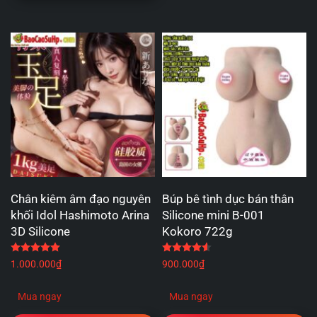
Chân kiêm âm đạo nguyên
Búp bê tình dục bán thân
khối Idol Hashimoto Arina
Silicone mini B-001
3D Silicone
Kokoro 722g
Được xếp hạng
5.00
5 sao
Được xếp hạng
4.60
5 
1.000.000
₫
900.000
₫
Mua ngay
Mua ngay