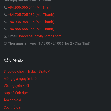
Gọi ngay khi bạn cần - Hotline:
nhẵn mịn ở cấp độ vi mô, không có các lỗ rỗng li
📞
+84.906.065.544 (Mr. Thành)
ti. Nhờ đó, vi khuẩn, nấm mốc, tinh dịch hay chất
📞
+84.705.705.039 (Ms. Thanh)
bôi trơn
không thể thẩm thấu
vào bên trong vật
📞
+84.936.968.096 (Ms. Thanh)
liệu. Nó không bao giờ bị ám mùi cơ thể hay ố
📞
+84.855.665.966 (Ms. Thanh)
màu mốc đen.
✉️
Email:
baocaosuhpvn@gmail.com
An toàn tuyệt đối (Body-safe):
100% không
⏰
Thời gian làm việc:
Từ 8:00 - 24:00 (Thứ 2 - Chủ Nhật)
chứa Phthalate (chất làm dẻo nhựa có hại),
không gây dị ứng, không tiết ra hóa chất độc hại
ngay cả khi tiếp xúc với niêm mạc vùng kín nhạy
SẢN PHẨM
cảm nhất.
Shop đồ chơi tình dục (Sextoy)
Khả năng chịu nhiệt siêu việt:
Silicone y tế có
Mông giả nguyên khối
thể chịu được nhiệt độ lên tới hơn 200°C mà
Vếu nguyên khối
không bị biến dạng hay nóng chảy. Điều này cho
Búp bê tình dục
phép người dùng tiệt trùng sản phẩm một cách
Âm đạo giả
triệt để.
Cốc thủ dâm