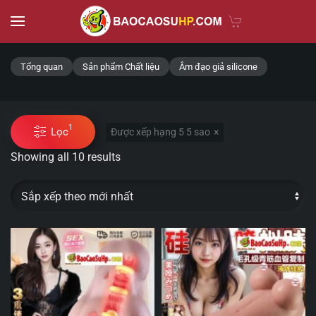
Skip to main content
Tổng quan
Sản phẩm Chất liệu
Âm đạo giả silicone
1
Lọc
Được xếp hạng 5 5 sao
Showing all 10 results