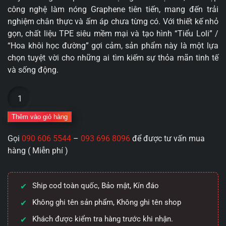
công nghệ làm nóng Graphene tiên tiến, mang đến trải
nghiệm chân thực và ấm áp chưa từng có. Với thiết kế nhỏ
gọn, chất liệu TPE siêu mềm mại và tạo hình “Tiểu Loli” /
“Hoa khôi học đường” gợi cảm, sản phẩm này là một lựa
chọn tuyệt vời cho những ai tìm kiếm sự thỏa mãn tinh tế
và sống động.
Âm
đạo
giả
Thêm vào giỏ hàng
làm
Gọi
090 606 5544
–
093 696 8096
để được tư vấn mua
nóng
hàng ( Miễn phí )
Graphene
"Sexy
School
Ship cod toàn quốc, Bảo mật, Kín đáo
Flower
–
Không ghi tên sản phẩm, Không ghi tên shop
Little
Khách được kiểm tra hàng trước khi nhận.
Loli"