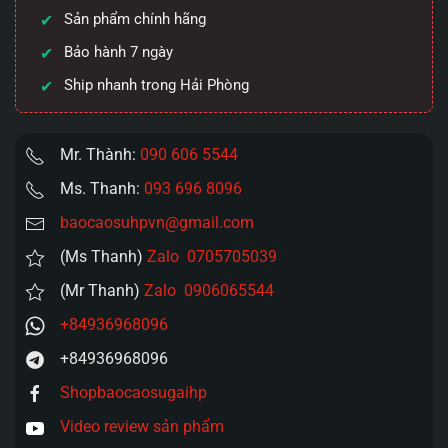
Sản phẩm chính hãng
790g
số
Bảo hành 7 ngày
lượng
Ship nhanh trong Hải Phòng
Mr. Thành:
090 606 5544
Ms. Thanh:
093 696 8096
baocaosuhpvn@gmail.com
(Ms Thanh)
Zalo 0705705039
(Mr Thanh)
Zalo 0906065544
+84936968096
+84936968096
Shopbaocaosugaihp
Video review sản phẩm