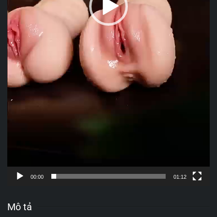
00:00
01:12
Mô tả