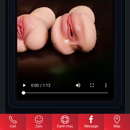
10.Hình ảnh giới thiệu âm đạo
Call
Zalo
Danh mục
Message
Map