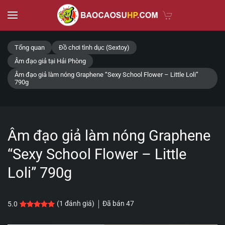
Skip to main content
Tổng quan
Đồ chơi tình dục (Sextoy)
Âm đạo giả tại Hải Phòng
Âm đạo giả làm nóng Graphene “Sexy School Flower – Little Loli”
790g
Âm đạo giả làm nóng Graphene
“Sexy School Flower – Little
Loli” 790g
Đã bán
47
(
1
đánh giá)
5.0
5.0
1
trên 5 dựa trên
đánh giá