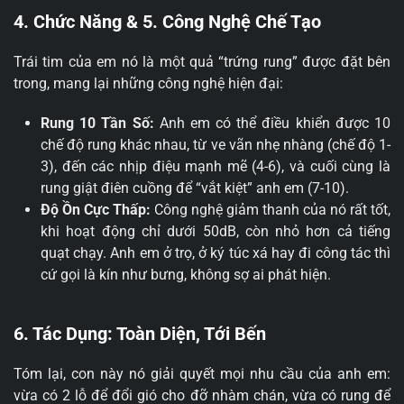
4. Chức Năng & 5. Công Nghệ Chế Tạo
Trái tim của em nó là một quả “trứng rung” được đặt bên
trong, mang lại những công nghệ hiện đại:
Rung 10 Tần Số:
Anh em có thể điều khiển được 10
chế độ rung khác nhau, từ ve vãn nhẹ nhàng (chế độ 1-
3), đến các nhịp điệu mạnh mẽ (4-6), và cuối cùng là
rung giật điên cuồng để “vắt kiệt” anh em (7-10).
Độ Ồn Cực Thấp:
Công nghệ giảm thanh của nó rất tốt,
khi hoạt động chỉ dưới 50dB, còn nhỏ hơn cả tiếng
quạt chạy. Anh em ở trọ, ở ký túc xá hay đi công tác thì
cứ gọi là kín như bưng, không sợ ai phát hiện.
6. Tác Dụng: Toàn Diện, Tới Bến
Tóm lại, con này nó giải quyết mọi nhu cầu của anh em:
vừa có 2 lỗ để đổi gió cho đỡ nhàm chán, vừa có rung để