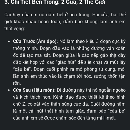
3. Chi Tiết Bên Trong: 2 Cửa, 2 Thế Giới
Cái hay của em nó nằm hết ở bên trong. Hai cửa, hai thế
giới khác nhau hoàn toàn, đảm bảo không làm anh em
thất vọng:
Cửa Trước (Âm đạo):
Nó làm theo kiểu 3 đoạn cực kỳ
thông minh. Đoạn đầu vào là những đường vân xoắn
ốc để tạo ma sát. Đoạn giữa là các nếp gấp thịt dày
đặc kết hợp với các “giác hút” để siết chặt và mút lấy
“cậu bé”. Đoạn cuối phình ra mô phỏng tử cung, mỗi
lần anh em thúc vào là chạm tới nóc, sướng thốn tận
rốn.
Cửa Sau (Hậu môn):
Đi đường này thì nó ngoằn ngoèo
và kích thích hơn. Kênh đạo được thiết kế theo hình
chữ Z, cọ xát vào thân súng cực đã. Cuối đường hầm
là một cái nút thắt hình tam giác, đảm bảo “cậu bé”
của anh em sẽ được chăm sóc đến từng mi-li-mét.