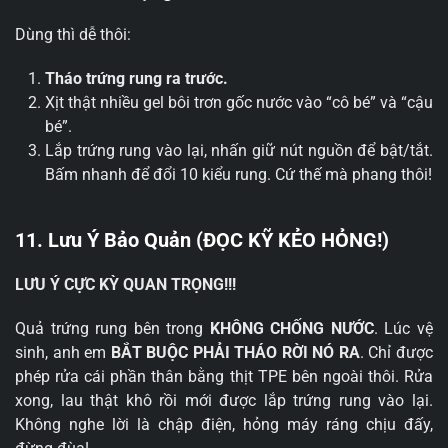
Dùng thì dễ thôi:
Tháo trứng rung ra trước.
Xịt thật nhiều gel bôi trơn gốc nước vào “cô bé” và “cậu
bé”.
Lắp trứng rung vào lại, nhấn giữ nút nguồn để bật/tắt.
Bấm nhanh để đổi 10 kiểu rung. Cứ thế mà phang thôi!
11. Lưu Ý Bảo Quản (ĐỌC KỸ KẺO HỎNG!)
LƯU Ý CỰC KỲ QUAN TRỌNG!!!
Quả trứng rung bên trong
KHÔNG CHỐNG NƯỚC
. Lúc vệ
sinh, anh em
BẮT BUỘC PHẢI THÁO RỜI NÓ RA
. Chỉ được
phép rửa cái phần thân bằng thịt TPE bên ngoài thôi. Rửa
xong, lau thật khô rồi mới được lắp trứng rung vào lại.
Không nghe lời là chập điện, hỏng máy ráng chịu đấy,