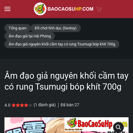
Skip to main content
Tổng quan
Đồ chơi tình dục (Sextoy)
Âm đạo giả tại Hải Phòng
Âm đạo giả nguyên khối cầm tay có rung Tsumugi bóp khít 700g
Âm đạo giả nguyên khối cầm tay
có rung Tsumugi bóp khít 700g
Đã bán
27
(
1
đánh giá)
4.0
4.0
1
trên 5 dựa trên
đánh giá