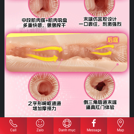
Call
Zalo
Danh mục
Message
Map