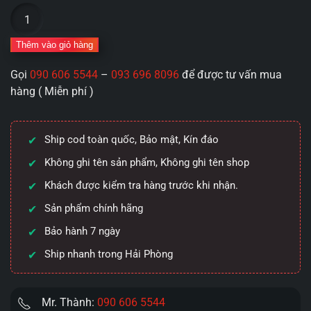
Âm
đạo
giả
Thêm vào giỏ hàng
nguyên
Gọi
090 606 5544
–
093 696 8096
để được tư vấn mua
khối
hàng ( Miễn phí )
cầm
tay
có
Ship cod toàn quốc, Bảo mật, Kín đáo
rung
Tsumugi
Không ghi tên sản phẩm, Không ghi tên shop
bóp
Khách được kiểm tra hàng trước khi nhận.
khít
Sản phẩm chính hãng
700g
số
Bảo hành 7 ngày
lượng
Ship nhanh trong Hải Phòng
Mr. Thành:
090 606 5544