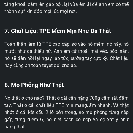
tăng khoái cảm lên gấp bội, lại vừa êm ái để anh em có thể
“hành sự” kín đáo mọi lúc mọi nơi.
7. Chất Liệu: TPE Mềm Mịn Như Da Thật
Toàn thân làm từ TPE cao cấp, sờ vào nó mềm, nó nảy, nó
mướt như da thiếu nữ. Anh em cứ thoải mái véo, bóp, nắn,
nó sẽ đàn hồi lại ngay lập tức, sướng tay cực kỳ. Chất liệu
này cũng an toàn tuyệt đối cho da.
8. Mô Phỏng Như Thật
Nó thật ở chỗ nào? Thật ở cái cân nặng 700g cầm rất đầm
tay. Thật ở cái chất liệu TPE mịn màng, ấm nhanh. Và thật
nhất ở cái kết cấu 2 lỗ bên trong, nó mô phỏng từng nếp
gấp, từng điểm G, nó biết cách co bóp và cọ xát y như
hàng thật.