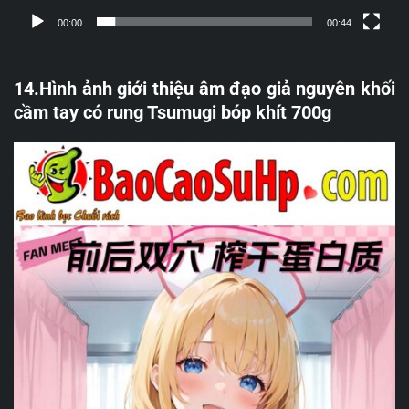
00:00
00:44
14.Hình ảnh giới thiệu âm đạo giả nguyên khối
cầm tay có rung Tsumugi bóp khít 700g