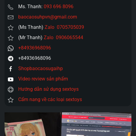
Ms. Thanh:
093 696 8096
baocaosuhpvn@gmail.com
(Ms Thanh)
Zalo 0705705039
(Mr Thanh)
Zalo 0906065544
+84936968096
+84936968096
Shopbaocaosugaihp
Video review sản phẩm
Hướng dẫn sử dụng sextoys
Cẩm nang về các loại sextoys
Trình
chơi
Video