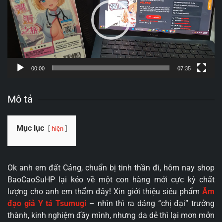
00:00
07:35
Mô tả
Mục lục
hiện
Ok anh em đất Cảng, chuẩn bị tinh thần đi, hôm nay shop
BaoCaoSuHP lại kéo về một con hàng mới cực kỳ chất
lượng cho anh em thẩm đây! Xin giới thiệu siêu phẩm
Âm
đạo giả Y tá Tsumugi
– nhìn thì ra dáng “chị đại” trưởng
thành, kinh nghiệm đầy mình, nhưng da dẻ thì lại mơn mởn