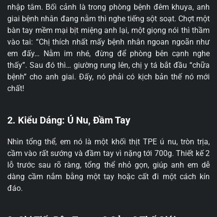
nhập tâm. Bối cảnh là trong phòng bệnh đêm khuya, anh
giai bệnh nhân đang nằm thì nghe tiếng sột soạt. Chợt một
bàn tay mềm mại bịt miệng anh lại, một giọng nói thì thầm
vào tai: “Chị thích nhất mấy bệnh nhân ngoan ngoãn như
em đấy… Nằm im nhé, đừng để phòng bên cạnh nghe
thấy”. Sau đó thì… giường rung lên, chị y tá bắt đầu “chữa
bệnh” cho anh giai. Đấy, nó phải có kịch bản thế nó mới
chất!
2. Kiểu Dáng: Ú Nu, Đầm Tay
Nhìn tổng thể, em nó là một khối thịt TPE ú nu, tròn trịa,
cầm vào rất sướng và đầm tay vì nặng tới 700g. Thiết kế 2
lỗ trước sau rõ ràng, tổng thể nhỏ gọn, giúp anh em dễ
dàng cầm nắm bằng một tay hoặc cất đi một cách kín
đáo.