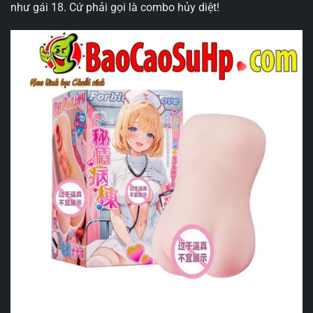
như gái 18. Cứ phải gọi là combo hủy diệt!