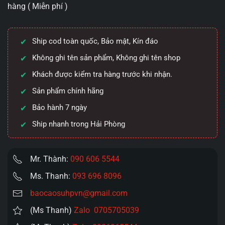
hàng ( Miễn phí )
giữa
ForeSkin
siêu
Ship cod toàn quốc, Bảo mật, Kín đáo
mềm
siêu
Không ghi tên sản phẩm, Không ghi tên shop
kích
Khách được kiểm tra hàng trước khi nhận.
thích
Sản phẩm chính hãng
số
lượng
Bảo hành 7 ngày
Ship nhanh trong Hải Phòng
Mr. Thành:
090 606 5544
Ms. Thanh:
093 696 8096
baocaosuhpvn@gmail.com
(Ms Thanh)
Zalo 0705705039