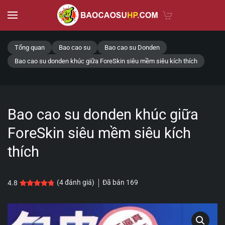
Skip to main content
Tổng quan
Bao cao su
Bao cao su Donden
Bao cao su donden khúc giữa ForeSkin siêu mềm siêu kích thích
Bao cao su donden khúc giữa
ForeSkin siêu mềm siêu kích
thích
Đã bán
169
(
4
đánh giá)
4.8
4.8
4
trên 5 dựa trên
đánh giá