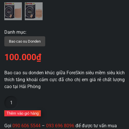
100.000
₫
Bao cao su donden khúc giữa ForeSkin siêu mềm siêu kích
thích tăng khoái cảm cực đã cho chị em giá rẻ chất lượng
cao tại Hải Phòng
Bao
cao
su
Thêm vào giỏ hàng
donden
Gọi
090 606 5544
–
093 696 8096
để được tư vấn mua
khúc