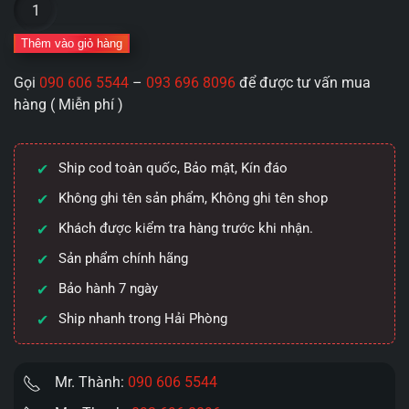
Cao
Su
Thêm vào giỏ hàng
Power
Gọi
090 606 5544
–
093 696 8096
để được tư vấn mua
Men
hàng ( Miễn phí )
0.03
Invi
Long
Ship cod toàn quốc, Bảo mật, Kín đáo
Shock
siêu
Không ghi tên sản phẩm, Không ghi tên shop
mỏng
Khách được kiểm tra hàng trước khi nhận.
siêu
Sản phẩm chính hãng
bền
bỉ
Bảo hành 7 ngày
7%
Ship nhanh trong Hải Phòng
kéo
dài
số
Mr. Thành:
090 606 5544
lượng