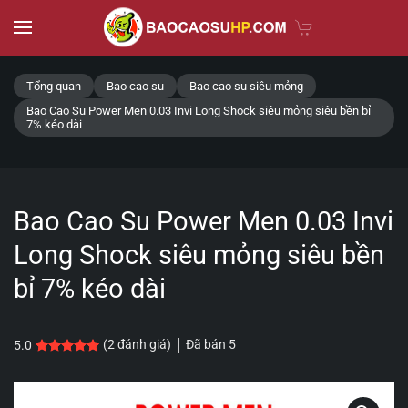
Skip to main content
Tổng quan
Bao cao su
Bao cao su siêu mỏng
Bao Cao Su Power Men 0.03 Invi Long Shock siêu mỏng siêu bền bỉ
7% kéo dài
Bao Cao Su Power Men 0.03 Invi
Long Shock siêu mỏng siêu bền
bỉ 7% kéo dài
Đã bán
5
(
2
đánh giá)
5.0
5.0
2
trên 5 dựa trên
đánh giá