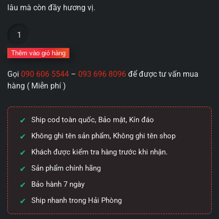
lâu mà còn đầy hương vị.
Bao
cao
su
Thêm vào giỏ hàng
Powermen
Gọi
090 606 5544
–
093 696 8096
để được tư vấn mua
STRAWBERRY
hàng ( Miễn phí )
longer
gân
gai
Ship cod toàn quốc, Bảo mật, Kín đáo
hương
dâu
Không ghi tên sản phẩm, Không ghi tên shop
9,6%
Khách được kiểm tra hàng trước khi nhận.
Benzocain
Sản phẩm chính hãng
số
lượng
Bảo hành 7 ngày
Ship nhanh trong Hải Phòng