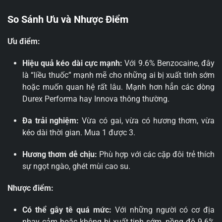
So Sánh Ưu và Nhược Điểm
Ưu điểm:
Hiệu quả kéo dài cực mạnh:
Với 9.6% Benzocaine, đây
là “liều thuốc” mạnh mẽ cho những ai bị xuất tinh sớm
hoặc muốn quan hệ rất lâu. Mạnh hơn hẳn các dòng
Durex Performa hay Innova thông thường.
Đa trải nghiệm:
Vừa có gai, vừa có hương thơm, vừa
kéo dài thời gian. Mua 1 được 3.
Hương thơm dễ chịu:
Phù hợp với các cặp đôi trẻ thích
sự ngọt ngào, ghét mùi cao su.
Nhược điểm:
Có thể gây tê quá mức:
Với những người có cơ địa
nhạy cảm hoặc không bị xuất tinh sớm, nồng độ 9.6%