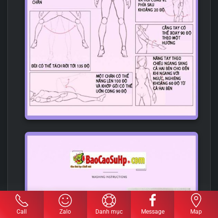
Call
Zalo
Danh mục
Message
Map