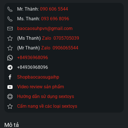
Mr. Thành:
090 606 5544
Ms. Thanh:
093 696 8096
baocaosuhpvn@gmail.com
(Ms Thanh)
Zalo 0705705039
(Mr Thanh)
Zalo 0906065544
+84936968096
+84936968096
Shopbaocaosugaihp
Video review sản phẩm
Hướng dẫn sử dụng sextoys
Cẩm nang về các loại sextoys
Mô tả