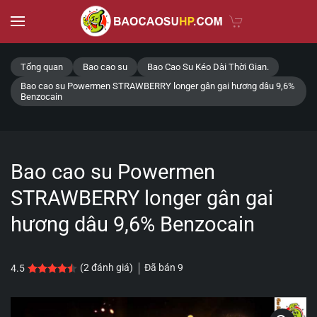
Skip to main content
Tổng quan
Bao cao su
Bao Cao Su Kéo Dài Thời Gian.
Bao cao su Powermen STRAWBERRY longer gân gai hương dâu 9,6%
Benzocain
Bao cao su Powermen
STRAWBERRY longer gân gai
hương dâu 9,6% Benzocain
Đã bán
9
(
2
đánh giá)
4.5
4.5
2
trên 5 dựa trên
đánh giá