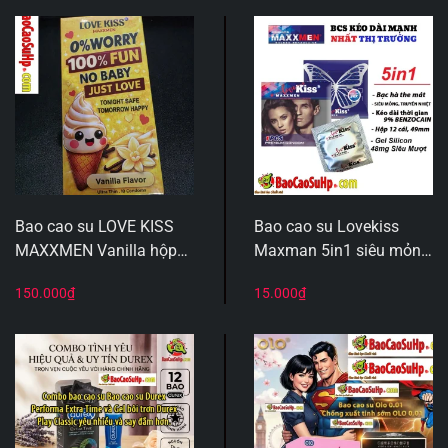
Bao cao su LOVE KISS
Bao cao su Lovekiss
MAXXMEN Vanilla hộp
Maxman 5in1 siêu mỏng
10 cái – Siêu mỏng
0.03mm Benzocaine kéo
150.000
₫
15.000
₫
0.02mm, hương thơm
dài 9% Hộp 1c
ngọt ngào