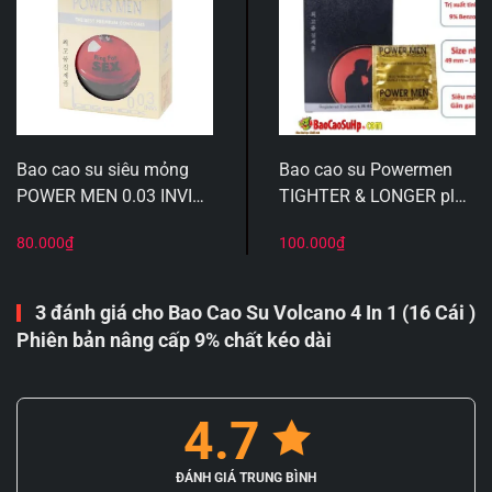
Bao cao su siêu mỏng
Bao cao su Powermen
POWER MEN 0.03 INVI
TIGHTER & LONGER plus
hộp tròn, kéo dài thời
Gân gai kéo dài ôm khít
80.000
₫
100.000
₫
gian quan hệ, Hộp 3c
Size Việt
3 đánh giá cho
Bao Cao Su Volcano 4 In 1 (16 Cái )
Phiên bản nâng cấp 9% chất kéo dài
4.7
ĐÁNH GIÁ TRUNG BÌNH