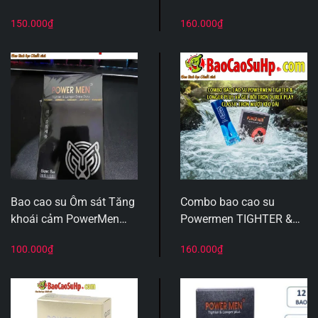
siêu mỏng siêu hot hít
Okamoto Skinless Skin
150.000
₫
160.000
₫
lấy lại phong độ anh em.
Super Lubricative siêu
nhiều gel mềm mượt
Bao cao su Ôm sát Tăng
Combo bao cao su
khoái cảm PowerMen
Powermen TIGHTER &
Tighter & Longer &
LONGER plus và Gel bôi
100.000
₫
160.000
₫
Dotted size 49mm
trơn Durex Play Classic
trơn mượt kéo dài