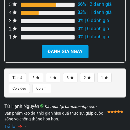
66%
| 2 đánh giá
5
33%
| 1 đánh giá
4
0%
| 0 đánh giá
3
0%
| 0 đánh giá
2
0%
| 0 đánh giá
1
ĐÁNH GIÁ NGAY
Tất cả
5
4
3
2
1
Có video
Có ảnh
Từ Hạnh Nguyên
Đã mua tại baocaosuhp.com
Đượ
Sản phẩm kéo dài thời gian hiệu quả thực sự, giúp cuộc
sống vợ chồng thăng hoa hơn.
Trả lời
•