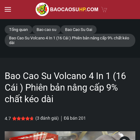
Skip to main content
Tổng quan
Bao cao su
Bao Cao Su Gai
Bao Cao Su Volcano 4 In 1 (16 Cái ) Phiên bản nâng cấp 9% chất kéo
dài
Bao Cao Su Volcano 4 In 1 (16
Cái ) Phiên bản nâng cấp 9%
chất kéo dài
Đã bán
201
(
3
đánh giá)
4.7
4.7
3
trên 5 dựa trên
đánh giá