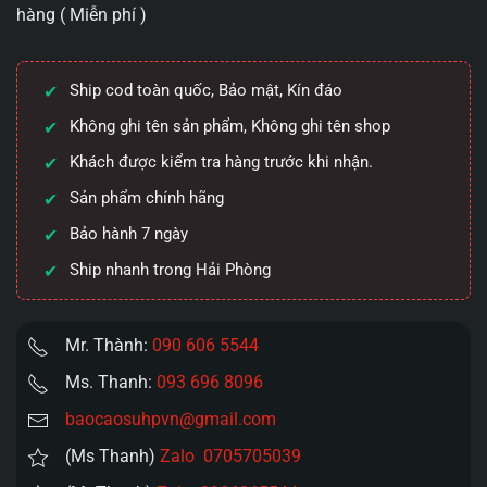
hàng ( Miễn phí )
In
1
(16
Ship cod toàn quốc, Bảo mật, Kín đáo
Cái
)
Không ghi tên sản phẩm, Không ghi tên shop
Phiên
Khách được kiểm tra hàng trước khi nhận.
bản
Sản phẩm chính hãng
nâng
cấp
Bảo hành 7 ngày
9%
Ship nhanh trong Hải Phòng
chất
kéo
dài
Mr. Thành:
090 606 5544
số
Ms. Thanh:
093 696 8096
lượng
baocaosuhpvn@gmail.com
(Ms Thanh)
Zalo 0705705039