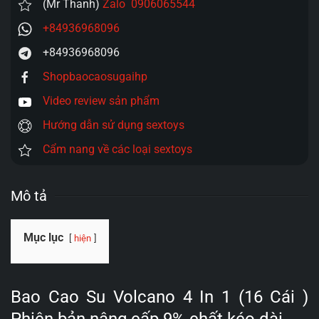
(Mr Thanh)
Zalo 0906065544
+84936968096
+84936968096
Shopbaocaosugaihp
Video review sản phẩm
Hướng dẫn sử dụng sextoys
Cẩm nang về các loại sextoys
Mô tả
Mục lục
hiện
Bao Cao Su Volcano 4 In 1 (16 Cái )
Phiên bản nâng cấp 9% chất kéo dài