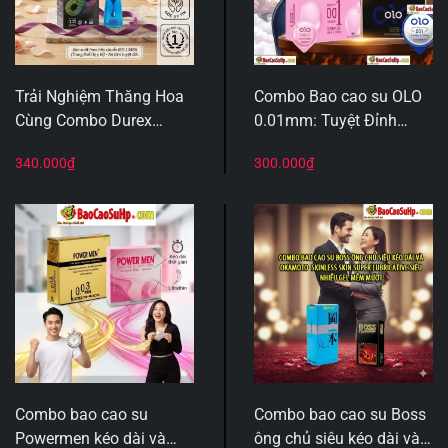
Trải Nghiệm Thăng Hoa
Combo Bao cao su OLO
Cùng Combo Durex
0.01mm: Tuyệt Đỉnh
Performa Extra Time &
Công Nghệ Anh Quốc –
340.000
₫
300.000
₫
Gel Durex Play Classic
Sự Kết Hợp Hoàn Hảo
Giữa “Lâu” Và “Mượt”
Combo bao cao su
Combo bao cao su Boss
Powermen kéo dài và
ông chủ siêu kéo dài và