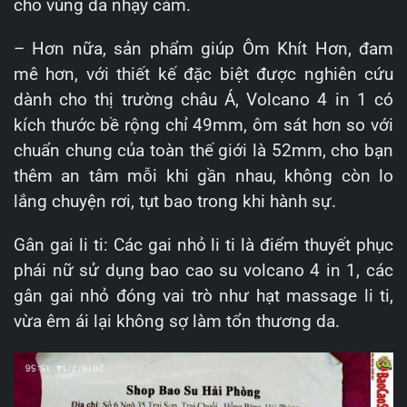
cho vùng da nhạy cảm.
– Hơn nữa, sản phẩm giúp Ôm Khít Hơn, đam
mê hơn, với thiết kế đặc biệt được nghiên cứu
dành cho thị trường châu Á, Volcano 4 in 1 có
kích thước bề rộng chỉ 49mm, ôm sát hơn so với
chuẩn chung của toàn thế giới là 52mm, cho bạn
thêm an tâm mỗi khi gần nhau, không còn lo
lắng chuyện rơi, tụt bao trong khi hành sự.
Gân gai li ti: Các gai nhỏ li ti là điểm thuyết phục
phái nữ sử dụng bao cao su volcano 4 in 1, các
gân gai nhỏ đóng vai trò như hạt massage li ti,
vừa êm ái lại không sợ làm tổn thương da.