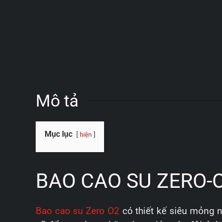
Mô tả
Mục lục
hiện
BAO CAO SU ZERO-
Bao cao su Zero O2
có thiết kế siêu mỏng 