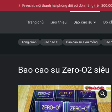
Freeship nội thành hải phòng đối với đơn hàng trên 300.0
Skip to main content
Trang chủ
Giới thiệu
Bao cao su
Đồ ch
Tổng quan
Bao cao su
Bao cao su siêu mỏng
Bao 
Bao cao su Zero-O2 siêu