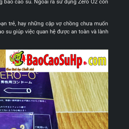
ng bao cao su. Ngoài ra sử dụng Zero O2 còn
c bạn trẻ, hay những cặp vợ chồng chưa muốn
o su giúp việc quan hệ được an toàn và lành