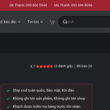
Mr.Thành: 090 606 5544
Ms.Thanh: 093 696 8096
xịt kéo dài.
Tin tức
Đã bán
20
(
3
đánh giá)
4.7
4.7
3
trên 5 dựa trên
đánh giá
Ship cod toàn quốc, Bảo mật, Kín đáo
Không ghi tên sản phẩm, Không ghi tên shop
Khách được kiểm tra hàng trước khi nhận.