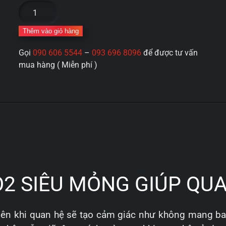
Bao
cao
su
Thêm vào giỏ hàng
Zero-
Gọi
090 606 5544
–
093 696 8096
để được tư vấn
O2
mua hàng ( Miễn phí )
siêu
mỏng
0.01
ôm
sát
số
lượng
O2 SIÊU MỎNG GIÚP QU
nên khi quan hệ sẽ tạo cảm giác như không mang ba