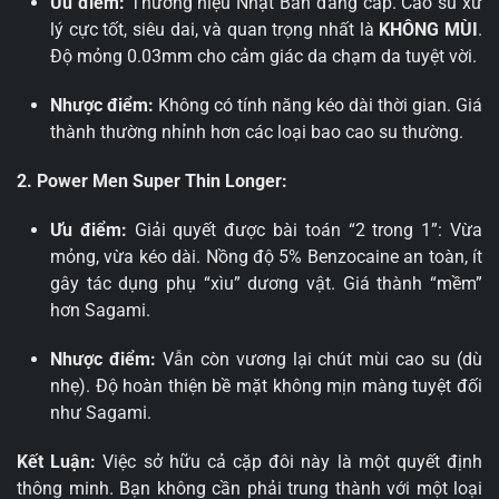
Ưu điểm:
Thương hiệu Nhật Bản đẳng cấp. Cao su xử
lý cực tốt, siêu dai, và quan trọng nhất là
KHÔNG MÙI
.
Độ mỏng 0.03mm cho cảm giác da chạm da tuyệt vời.
Nhược điểm:
Không có tính năng kéo dài thời gian. Giá
thành thường nhỉnh hơn các loại bao cao su thường.
2. Power Men Super Thin Longer:
Ưu điểm:
Giải quyết được bài toán “2 trong 1”: Vừa
mỏng, vừa kéo dài. Nồng độ 5% Benzocaine an toàn, ít
gây tác dụng phụ “xìu” dương vật. Giá thành “mềm”
hơn Sagami.
Nhược điểm:
Vẫn còn vương lại chút mùi cao su (dù
nhẹ). Độ hoàn thiện bề mặt không mịn màng tuyệt đối
như Sagami.
Kết Luận:
Việc sở hữu cả cặp đôi này là một quyết định
thông minh. Bạn không cần phải trung thành với một loại