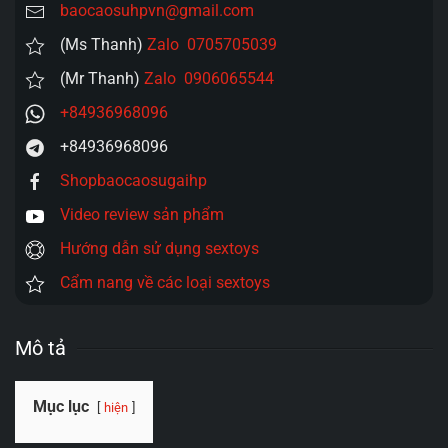
lượng
baocaosuhpvn@gmail.com
(Ms Thanh)
Zalo 0705705039
(Mr Thanh)
Zalo 0906065544
+84936968096
+84936968096
Shopbaocaosugaihp
Video review sản phẩm
Hướng dẫn sử dụng sextoys
Cẩm nang về các loại sextoys
Mô tả
Mục lục
hiện