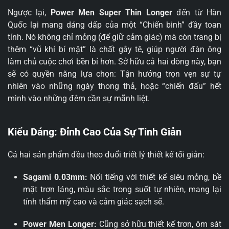
Ngược lại,
Power Men Super Thin Longer
đến từ Hàn
Quốc lại mang dáng dấp của một “Chiến binh” đầy toan
tính. Nó không chỉ mỏng (để giữ cảm giác) mà còn trang bị
thêm “vũ khí bí mật” là chất gây tê, giúp người đàn ông
làm chủ cuộc chơi bền bỉ hơn. Sở hữu cả hai dòng này, bạn
sẽ có quyền năng lựa chọn: Tận hưởng trọn vẹn sự tự
nhiên vào những ngày thong thả, hoặc “chiến đấu” hết
mình vào những đêm cần sự mãnh liệt.
Kiểu Dáng: Đỉnh Cao Của Sự Tinh Giản
Cả hai sản phẩm đều theo đuổi triết lý thiết kế tối giản:
Sagami 0.03mm:
Nổi tiếng với thiết kế siêu mỏng, bề
mặt trơn láng, màu sắc trong suốt tự nhiên, mang lại
tính thẩm mỹ cao và cảm giác sạch sẽ.
Power Men Longer:
Cũng sở hữu thiết kế trơn, ôm sát