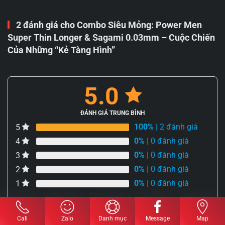
2 đánh giá cho
Combo Siêu Mỏng: Power Men
Super Thin Longer & Sagami 0.03mm – Cuộc Chiến
Của Những “Kẻ Tàng Hình”
5.0
ĐÁNH GIÁ TRUNG BÌNH
100%
| 2 đánh giá
5
0%
| 0 đánh giá
4
0%
| 0 đánh giá
3
0%
| 0 đánh giá
2
0%
| 0 đánh giá
1
ĐÁNH GIÁ NGAY
Call
Zalo
Danh mục
Message
Map