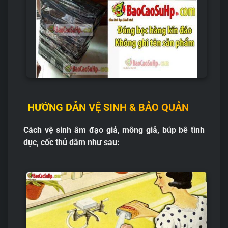
HƯỚNG DẪN VỆ SINH & BẢO QUẢN
Cách vệ sinh âm đạo giả, mông giả, búp bê tình
dục, cốc thủ dâm như sau: