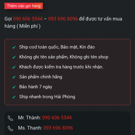
Mỏng:
Thêm vào giỏ hàng
Power
Gọi
090 606 5544
–
093 696 8096
để được tư vấn mua
Men
hàng ( Miễn phí )
Super
Thin
Longer
Ship cod toàn quốc, Bảo mật, Kín đáo
&
Sagami
Không ghi tên sản phẩm, Không ghi tên shop
0.03mm
Khách được kiểm tra hàng trước khi nhận.
–
Sản phẩm chính hãng
Cuộc
Chiến
Bảo hành 7 ngày
Của
Ship nhanh trong Hải Phòng
Những
"Kẻ
Tàng
Mr. Thành:
090 606 5544
Hình"
Ms. Thanh:
093 696 8096
số