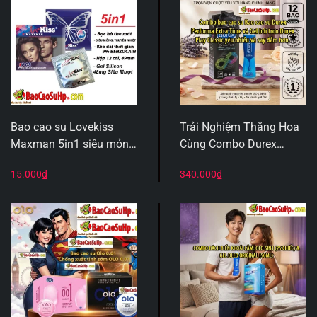
Bao cao su Lovekiss
Trải Nghiệm Thăng Hoa
Maxman 5in1 siêu mỏng
Cùng Combo Durex
0.03mm Benzocaine kéo
Performa Extra Time &
15.000
₫
340.000
₫
dài 9% Hộp 1c
Gel Durex Play Classic