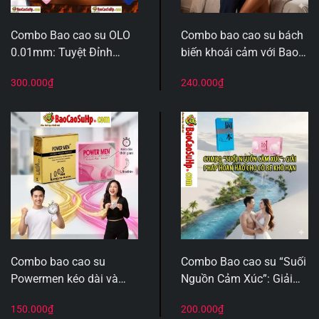
Combo Bao cao su OLO
Combo bao cao su bách
0.01mm: Tuyệt Đỉnh
biến khoái cảm với Bao
Công Nghệ Anh Quốc –
cao su olo 5in1 FIVE 25
300.000
₫
240.000
₫
Sự Kết Hợp Hoàn Hảo
chiếc và gel Oleo Original
Giữa “Lâu” Và “Mượt”
50ml
Combo bao cao su
Combo Bao cao su “Suối
Powermen kéo dài và
Nguồn Cảm Xúc”: Giải
siêu mỏng siêu hot hít
Pháp Hoàn Hảo Cho Cô
150.000
₫
200.000
₫
lấy lại phong độ anh em.
Bé Khô Hạn