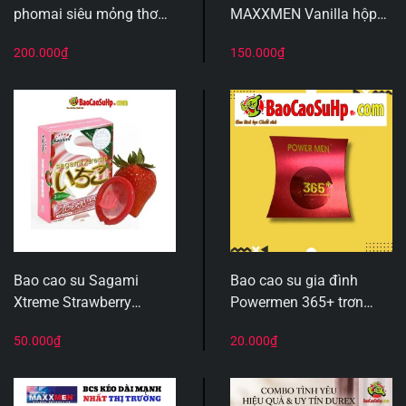
phomai siêu mỏng thơm
MAXXMEN Vanilla hộp
ngậy siêu mỏng tối ưu
10 cái – Siêu mỏng
200.000
₫
150.000
₫
cảm giác sử dụng
0.02mm, hương thơm
ngọt ngào
Bao cao su Sagami
Bao cao su gia đình
Xtreme Strawberry
Powermen 365+ trơn
hương dâu hộp 3 chiếc
mượt mỏng 0.04mm gel
50.000
₫
20.000
₫
mềm mỏng
bôi trơn silicone hộp 3c