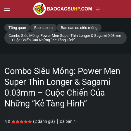
Skip to main content
Tổng quan
Bao cao su
Bao cao su siêu mỏng
Combo Siêu Mỏng: Power Men Super Thin Longer & Sagami 0.03mm
– Cuộc Chiến Của Những “Kẻ Tàng Hình”
Combo Siêu Mỏng: Power Men
Super Thin Longer & Sagami
0.03mm – Cuộc Chiến Của
Những “Kẻ Tàng Hình”
Đã bán
4
(
2
đánh giá)
5.0
5.0
2
trên 5 dựa trên
đánh giá