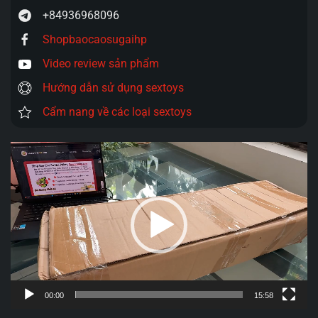
+84936968096
Shopbaocaosugaihp
Video review sản phẩm
Hướng dẫn sử dụng sextoys
Cẩm nang về các loại sextoys
Trình
chơi
Video
00:00
15:58