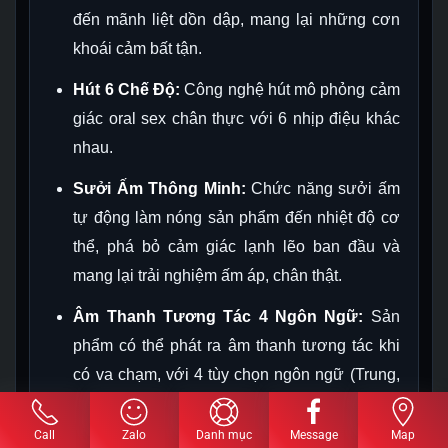
đến mãnh liệt dồn dập, mang lại những cơn
khoái cảm bất tận.
Hút 6 Chế Độ:
Công nghệ hút mô phỏng cảm
giác oral sex chân thực với 6 nhịp điệu khác
nhau.
Sưởi Ấm Thông Minh:
Chức năng sưởi ấm
tự động làm nóng sản phẩm đến nhiệt độ cơ
thể, phá bỏ cảm giác lạnh lẽo ban đầu và
mang lại trải nghiệm ấm áp, chân thật.
Âm Thanh Tương Tác 4 Ngôn Ngữ:
Sản
phẩm có thể phát ra âm thanh tương tác khi
có va chạm, với 4 tùy chọn ngôn ngữ (Trung,
Anh, Nhật, Hàn), tăng cường sự nhập vai và
phấn khích.
Call
Zalo
Danh mục
Message
Map