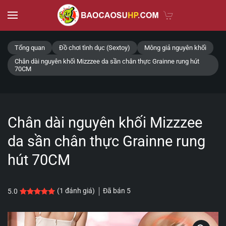
Skip to main content
Tổng quan
Đồ chơi tình dục (Sextoy)
Mông giả nguyên khối
Chân dài nguyên khối Mizzzee da sần chân thực Grainne rung hút
70CM
Chân dài nguyên khối Mizzzee
da sần chân thực Grainne rung
hút 70CM
Đã bán
5
(
1
đánh giá)
5.0
5.0
1
trên 5 dựa trên
đánh giá