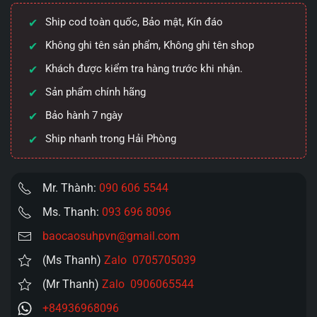
chân
Ship cod toàn quốc, Bảo mật, Kín đáo
thực
Grainne
Không ghi tên sản phẩm, Không ghi tên shop
rung
Khách được kiểm tra hàng trước khi nhận.
hút
Sản phẩm chính hãng
70CM
số
Bảo hành 7 ngày
lượng
Ship nhanh trong Hải Phòng
Mr. Thành:
090 606 5544
Ms. Thanh:
093 696 8096
baocaosuhpvn@gmail.com
(Ms Thanh)
Zalo 0705705039
(Mr Thanh)
Zalo 0906065544
+84936968096