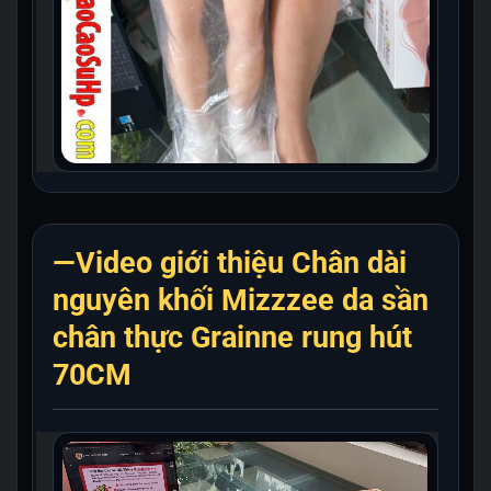
—Video giới thiệu Chân dài
nguyên khối Mizzzee da sần
chân thực Grainne rung hút
70CM