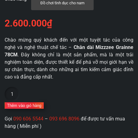
Đồ chơi tình dục cho nam
2.600.000
₫
Chào mừng quý khách đến với một tuyệt tác của công
nghệ và nghệ thuật chế tác –
Chân dài Mizzzee Grainne
78CM
. Đây không chỉ là một sản phẩm, mà là một trải
nghiệm toàn diện, được thiết kế để phá vỡ mọi giới hạn về
sự chân thực, dành cho những ai tìm kiếm cảm giác đỉnh
cao và đẳng cấp nhất.
Chân
dài
nguyên
Thêm vào giỏ hàng
khối
Gọi
090 606 5544
–
093 696 8096
để được tư vấn mua
Mizzzee
hàng ( Miễn phí )
da
sần