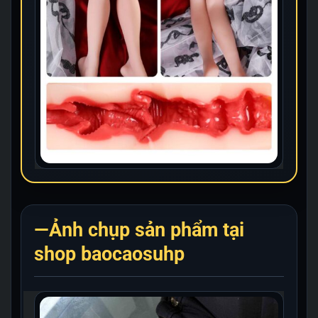
—Ảnh chụp sản phẩm tại
shop baocaosuhp