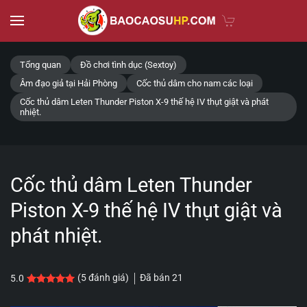
Skip to main content
Tổng quan
Đồ chơi tình dục (Sextoy)
Âm đạo giả tại Hải Phòng
Cốc thủ dâm cho nam các loại
Cốc thủ dâm Leten Thunder Piston X-9 thế hệ IV thụt giật và phát
nhiệt.
Cốc thủ dâm Leten Thunder
Piston X-9 thế hệ IV thụt giật và
phát nhiệt.
Đã bán
21
(
5
đánh giá)
5.0
5.0
5
trên 5 dựa trên
đánh giá