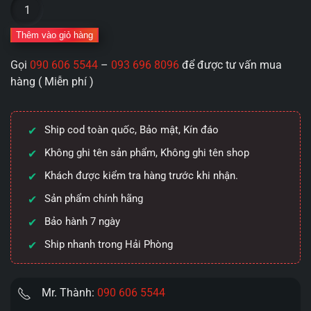
Cốc
thủ
dâm
Thêm vào giỏ hàng
Leten
Gọi
090 606 5544
–
093 696 8096
để được tư vấn mua
Thunder
hàng ( Miễn phí )
Piston
X-
9
Ship cod toàn quốc, Bảo mật, Kín đáo
thế
hệ
Không ghi tên sản phẩm, Không ghi tên shop
IV
Khách được kiểm tra hàng trước khi nhận.
thụt
Sản phẩm chính hãng
giật
và
Bảo hành 7 ngày
phát
Ship nhanh trong Hải Phòng
nhiệt.
số
lượng
Mr. Thành:
090 606 5544