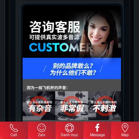
Call
Zalo
Danh mục
Message
Map