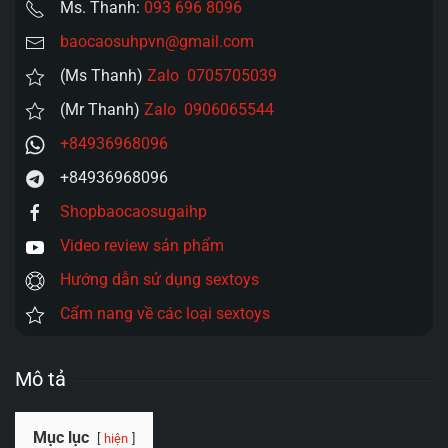
Ms. Thanh:
093 696 8096
baocaosuhpvn@gmail.com
(Ms Thanh)
Zalo 0705705039
(Mr Thanh)
Zalo 0906065544
+84936968096
+84936968096
Shopbaocaosugaihp
Video review sản phẩm
Hướng dẫn sử dụng sextoys
Cẩm nang về các loại sextoys
Mô tả
Mục lục
hiện