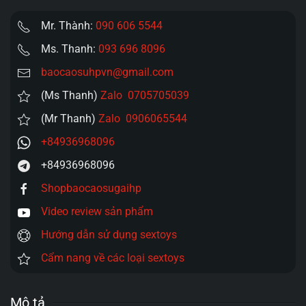
Mr. Thành:
090 606 5544
Ms. Thanh:
093 696 8096
baocaosuhpvn@gmail.com
(Ms Thanh)
Zalo 0705705039
(Mr Thanh)
Zalo 0906065544
+84936968096
+84936968096
Shopbaocaosugaihp
Video review sản phẩm
Hướng dẫn sử dụng sextoys
Cẩm nang về các loại sextoys
Mô tả