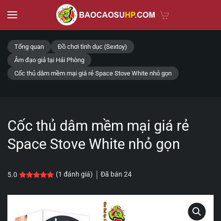
Skip to main content
Tổng quan
Đồ chơi tình dục (Sextoy)
Âm đạo giả tại Hải Phòng
Cốc thủ dâm mềm mại giá rẻ Space Stove White nhỏ gọn
Cốc thủ dâm mềm mại giá rẻ
Space Stove White nhỏ gọn
Đã bán
24
(
1
đánh giá)
5.0
5.0
1
trên 5 dựa trên
đánh giá