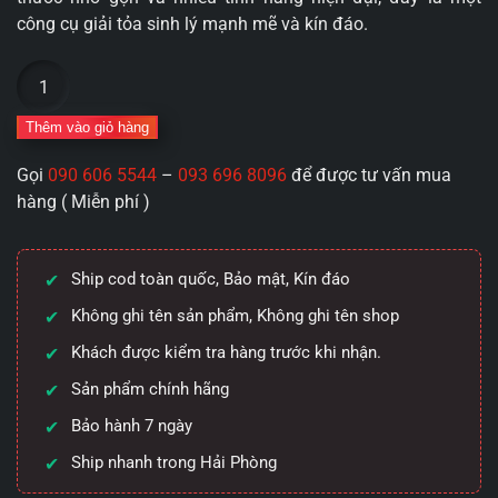
công cụ giải tỏa sinh lý mạnh mẽ và kín đáo.
Cốc
thủ
dâm
Thêm vào giỏ hàng
mềm
Gọi
090 606 5544
–
093 696 8096
để được tư vấn mua
mại
hàng ( Miễn phí )
giá
rẻ
Space
Ship cod toàn quốc, Bảo mật, Kín đáo
Stove
White
Không ghi tên sản phẩm, Không ghi tên shop
nhỏ
Khách được kiểm tra hàng trước khi nhận.
gọn
Sản phẩm chính hãng
số
lượng
Bảo hành 7 ngày
Ship nhanh trong Hải Phòng