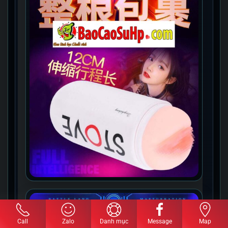
Call
Zalo
Danh mục
Message
Map