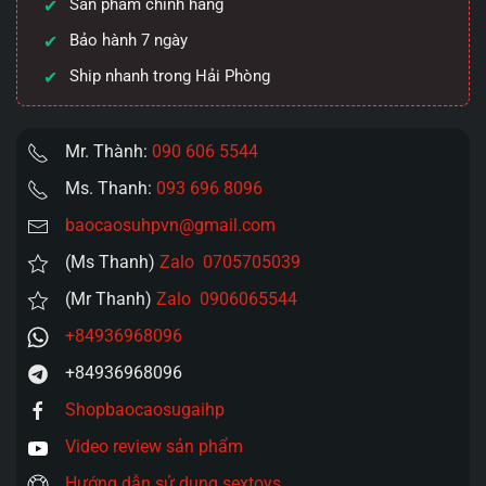
Sản phẩm chính hãng
mạnh
mẽ
Bảo hành 7 ngày
RC-
Ship nhanh trong Hải Phòng
015
số
lượng
Mr. Thành:
090 606 5544
Ms. Thanh:
093 696 8096
baocaosuhpvn@gmail.com
(Ms Thanh)
Zalo 0705705039
(Mr Thanh)
Zalo 0906065544
+84936968096
+84936968096
Shopbaocaosugaihp
Video review sản phẩm
Hướng dẫn sử dụng sextoys