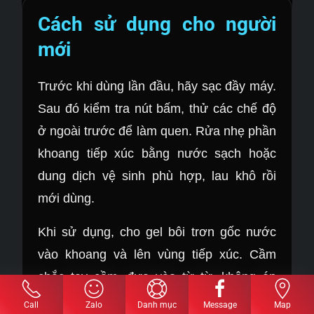
Cách sử dụng cho người
mới
Trước khi dùng lần đầu, hãy sạc đầy máy.
Sau đó kiểm tra nút bấm, thử các chế độ
ở ngoài trước để làm quen. Rửa nhẹ phần
khoang tiếp xúc bằng nước sạch hoặc
dung dịch vệ sinh phù hợp, lau khô rồi
mới dùng.
Khi sử dụng, cho gel bôi trơn gốc nước
vào khoang và lên vùng tiếp xúc. Cầm
chắc tay cầm, đưa vào từ từ, không ép
mạnh. Bật máy ở cấp nhẹ nhất trước. Khi
Call
Zalo
Danh mục
Message
Map