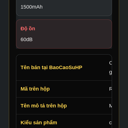
1500mAh
Độ ồn
60dB
Cốc thủ
Tên bán tại BaoCaoSuHP
gọn mạn
Mã trên hộp
RC-015 
Tên mô tả trên hộp
Mark Cu
Kiểu sản phẩm
cốc thủ