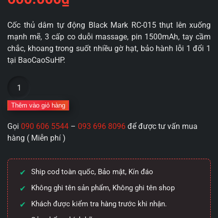
Cốc thủ dâm tự động Black Mark RC-015 thụt lên xuống
mạnh mẽ, 3 cấp co duỗi massage, pin 1500mAh, tay cầm
chắc, khoang trong suốt nhiều gờ hạt, bảo hành lỗi 1 đổi 1
tại BaoCaoSuHP.
Cốc
thủ
dâm
Thêm vào giỏ hàng
tự
Gọi
090 606 5544
–
093 696 8096
để được tư vấn mua
động
hàng ( Miễn phí )
Black
Mark
thụt
Ship cod toàn quốc, Bảo mật, Kín đáo
lên
xuống
Không ghi tên sản phẩm, Không ghi tên shop
nhỏ
Khách được kiểm tra hàng trước khi nhận.
gọn