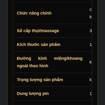
co duỗi
Chức năng chính
khoang đ
Số cấp thụt/massage
3 cấp c
Kích thước sản phẩm
148 × 8
Đường kính miệng/khoang
khoảng
ngoài theo hình
Trọng lượng sản phẩm
khoảng 
Dung lượng pin
1500mA