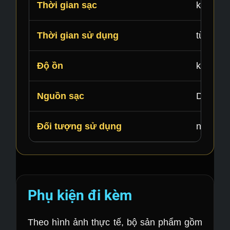
Thời gian sạc
khoảng 
Thời gian sử dụng
từ 60 ph
Độ ồn
khoảng 
Nguồn sạc
DC/USB 
Đối tượng sử dụng
nam giới
Phụ kiện đi kèm
Theo hình ảnh thực tế, bộ sản phẩm gồm