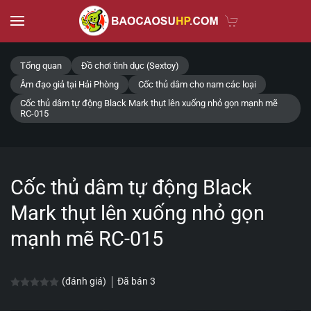
Skip to main content
Tổng quan
Đồ chơi tình dục (Sextoy)
Âm đạo giả tại Hải Phòng
Cốc thủ dâm cho nam các loại
Cốc thủ dâm tự động Black Mark thụt lên xuống nhỏ gọn mạnh mẽ
RC-015
Cốc thủ dâm tự động Black
Mark thụt lên xuống nhỏ gọn
mạnh mẽ RC-015
Đã bán
3
(đánh giá)
Được xếp hạng
0.0
5 sao