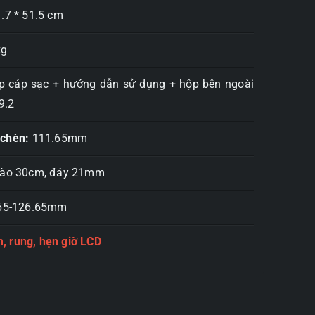
.7 * 51.5 cm
kg
p cáp sạc + hướng dẫn sử dụng + hộp bên ngoài
9.2
 chèn:
111.65mm
vào 30cm, đáy 21mm
65-126.65mm
, rung, hẹn giờ LCD