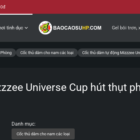
00đ
ơi tình dục
Gel bôi trơn, 
i Phòng
Cốc thủ dâm cho nam các loại
Cốc thủ dâm tự động Mizzzee Uni
zzee Universe Cup hút thụt p