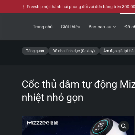
Freeship nội thành hải phòng đối với đơn hàng trên 300.0
Skip to main content
Trang chủ
Giới thiệu
Bao cao su
Đồ ch
Tổng quan
Đồ chơi tình dục (Sextoy)
Âm đạo giả tại Hả
Cốc thủ dâm tự động Miz
nhiệt nhỏ gọn