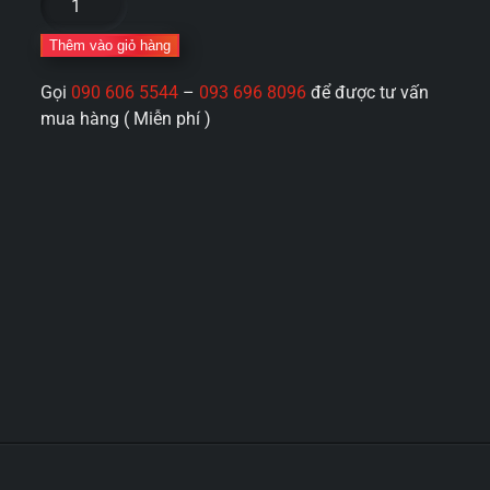
thủ
dâm
Thêm vào giỏ hàng
tự
Gọi
090 606 5544
–
093 696 8096
để được tư vấn
động
mua hàng ( Miễn phí )
Mizzzee
Universe
Cup
hút
thụt
phát
nhiệt
nhỏ
gọn
số
lượng