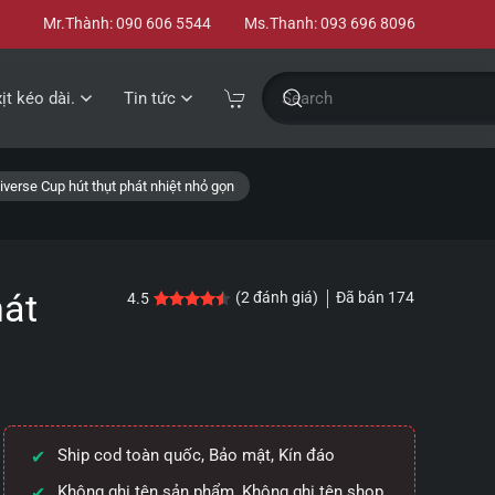
Mr.Thành: 090 606 5544
Ms.Thanh: 093 696 8096
xịt kéo dài.
Tin tức
verse Cup hút thụt phát nhiệt nhỏ gọn
hát
Đã bán
174
(
2
đánh giá)
4.5
4.5
2
trên 5 dựa trên
đánh giá
Ship cod toàn quốc, Bảo mật, Kín đáo
Không ghi tên sản phẩm, Không ghi tên shop