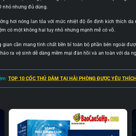
CD nhỏ nhưng đủ dùng.
ưởng hơi nóng lan tỏa với mức nhiệt độ ổn định kích thích d
hiệm có một không hai tuy nhỏ nhưng mạnh mẽ có võ.
ng gian cần mang tính chất bền bỉ toàn bộ phần bên ngoài đượ
tháo ra vệ sinh dễ dàng mềm mại đàn hồi và an toàn với da n
êm:
TOP 10 CỐC THỦ DÂM TẠI HẢI PHÒNG ĐƯỢC YÊU THÍCH