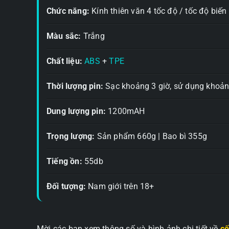
Chức năng:
Kính thiên văn 4 tốc độ / tốc độ biến 
Màu sắc:
Trắng
Chất liệu:
ABS
+
TPE
Thời lượng pin:
Sạc khoảng 3 giờ, sử dụng khoản
Dung lượng pin:
1200mAH
Trọng lượng:
Sản phẩm 660g | Bao bì 355g
Tiếng ồn:
55db
Đối tượng:
Nam giới trên 18+
Mời các bạn xem thông số và hình ảnh chi tiết về
cố