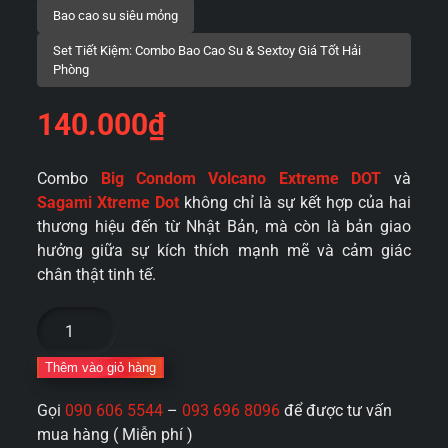
140.000
₫
Combo
Big Condom Volcano Extreme DOT
và
Sagami Xtreme Dot
không chỉ là sự kết hợp của hai
thương hiệu đến từ Nhật Bản, mà còn là bản giao
hưởng giữa sự kích thích mạnh mẽ và cảm giác
chân thật tinh tế.
Combo
bao
cao
Thêm vào giỏ hàng
su
Gọi
090 606 5544
–
093 696 8096
để được tư vấn
gai
mua hàng ( Miễn phí )
gân