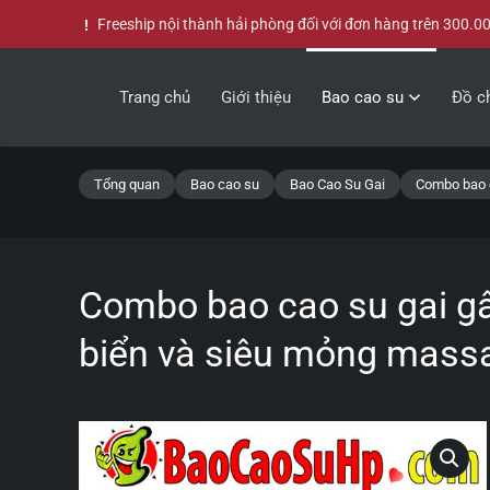
Freeship nội thành hải phòng đối với đơn hàng trên 300.0
Skip to main content
Trang chủ
Giới thiệu
Bao cao su
Đồ ch
Tổng quan
Bao cao su
Bao Cao Su Gai
Combo bao c
Combo bao cao su gai gân
biển và siêu mỏng mass