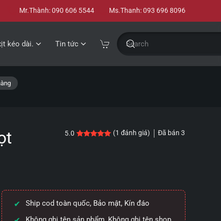
Mr.Thành: 090 606 5544
Ms.Thanh: 093 696 8096
xịt kéo dài.
Tin tức
hàng
ọt
Đã bán
3
(
1
đánh giá)
5.0
5.0
1
trên 5 dựa trên
đánh giá
Ship cod toàn quốc, Bảo mật, Kín đáo
Không ghi tên sản phẩm, Không ghi tên shop