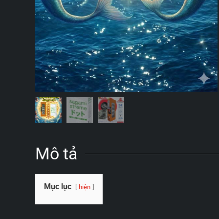
Mô tả
Mục lục
hiện