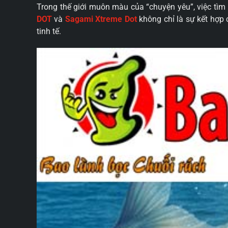
Trong thế giới muôn màu của “chuyện yêu”, việc tì
DOT
và
Sagami Xtreme Dot
không chỉ là sự kết hợp
tinh tế.