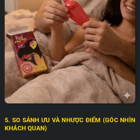
5. SO SÁNH ƯU VÀ NHƯỢC ĐIỂM (GÓC NHÌN
KHÁCH QUAN)