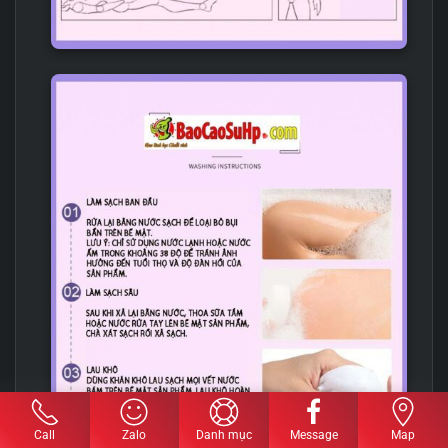
Call
Zalo
Danh mục
Message
Map