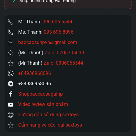
Ship nhanh trong Hải Phòng
số
lượng
Mr. Thành:
090 606 5544
Ms. Thanh:
093 696 8096
baocaosuhpvn@gmail.com
(Ms Thanh)
Zalo 0705705039
(Mr Thanh)
Zalo 0906065544
+84936968096
+84936968096
Shopbaocaosugaihp
Video review sản phẩm
Hướng dẫn sử dụng sextoys
Cẩm nang về các loại sextoys