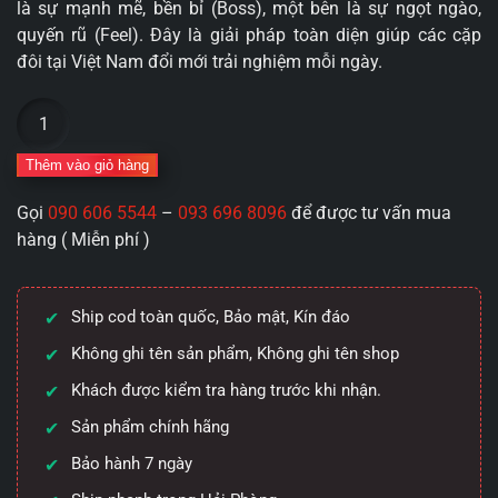
là sự mạnh mẽ, bền bỉ (Boss), một bên là sự ngọt ngào,
quyến rũ (Feel). Đây là giải pháp toàn diện giúp các cặp
đôi tại Việt Nam đổi mới trải nghiệm mỗi ngày.
Combo
Bao
cao
Thêm vào giỏ hàng
su"Quyền
Gọi
090 606 5544
–
093 696 8096
để được tư vấn mua
Lực
hàng ( Miễn phí )
&
Cảm
Xúc":
Ship cod toàn quốc, Bảo mật, Kín đáo
Boss
4in1
Không ghi tên sản phẩm, Không ghi tên shop
và
Khách được kiểm tra hàng trước khi nhận.
Feel
Sản phẩm chính hãng
4in1
Hương
Bảo hành 7 ngày
Dâu