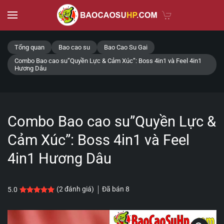
Skip to main content
Tổng quan
Bao cao su
Bao Cao Su Gai
Combo Bao cao su”Quyền Lực & Cảm Xúc”: Boss 4in1 và Feel 4in1
Hương Dâu
Combo Bao cao su”Quyền Lực &
Cảm Xúc”: Boss 4in1 và Feel
4in1 Hương Dâu
Đã bán
8
(
2
đánh giá)
5.0
5.0
2
trên 5 dựa trên
đánh giá