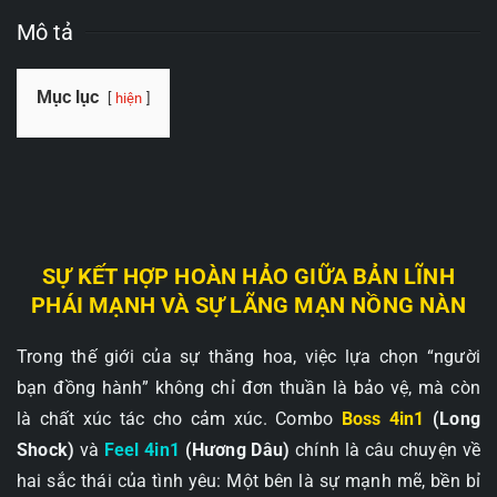
Mô tả
Mục lục
hiện
SỰ KẾT HỢP HOÀN HẢO GIỮA BẢN LĨNH
PHÁI MẠNH VÀ SỰ LÃNG MẠN NỒNG NÀN
Trong thế giới của sự thăng hoa, việc lựa chọn “người
bạn đồng hành” không chỉ đơn thuần là bảo vệ, mà còn
là chất xúc tác cho cảm xúc. Combo
Boss 4in1
(Long
Shock)
và
Feel 4in1
(Hương Dâu)
chính là câu chuyện về
hai sắc thái của tình yêu: Một bên là sự mạnh mẽ, bền bỉ