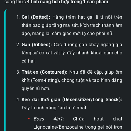
công thức
4 tính năng tích hợp trong 1 sản phẩm
:
Gai (Dotted):
Hàng trăm hạt gai li ti nổi trên
thân bao giúp tăng ma sát, kích thích thành âm
đạo, mang lại cảm giác mới lạ cho phái nữ.
Gân (Ribbed):
Các đường gân chạy ngang gia
tăng sự cọ xát vật lý, đẩy nhanh khoái cảm cho
cả hai.
Thắt eo (Contoured):
Như đã đề cập, giúp ôm
khít (Form-fitting), chống tuột và tạo hình dáng
quyến rũ hơn.
Kéo dài thời gian (Desensitizer/Long Shock):
Đây là tính năng “ăn tiền” nhất.
Boss 4in1:
Chứa hoạt chất
Lignocaine/Benzocaine trong gel bôi trơn