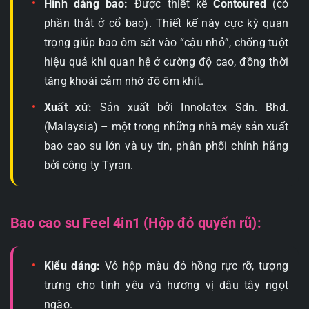
Hình dáng bao:
Được thiết kế
Contoured
(có
phần thắt ở cổ bao). Thiết kế này cực kỳ quan
trọng giúp bao ôm sát vào “cậu nhỏ”, chống tuột
hiệu quả khi quan hệ ở cường độ cao, đồng thời
tăng khoái cảm nhờ độ ôm khít.
Xuất xứ:
Sản xuất bởi Innolatex Sdn. Bhd.
(Malaysia) – một trong những nhà máy sản xuất
bao cao su lớn và uy tín, phân phối chính hãng
bởi công ty Tyran.
Bao cao su Feel 4in1 (Hộp đỏ quyến rũ):
Kiểu dáng:
Vỏ hộp màu đỏ hồng rực rỡ, tượng
trưng cho tình yêu và hương vị dâu tây ngọt
ngào.