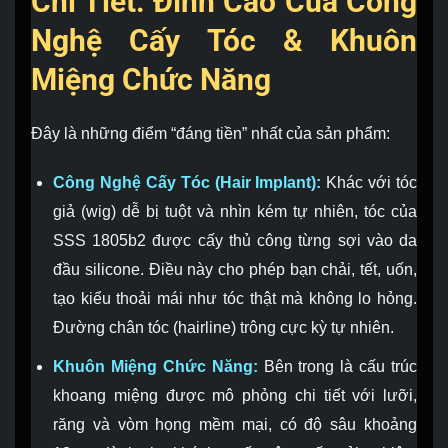
Chi Tiết: Đỉnh Cao Của Công
Nghệ Cấy Tóc & Khuôn
Miệng Chức Năng
Đây là những điểm “đáng tiền” nhất của sản phẩm:
Công Nghệ Cấy Tóc (Hair Implant):
Khác với tóc
giả (wig) dễ bị tuột và nhìn kém tự nhiên, tóc của
SSS 1805b2 được cấy thủ công từng sợi vào da
đầu silicone. Điều này cho phép bạn chải, tết, uốn,
tạo kiểu thoải mái như tóc thật mà không lo hỏng.
Đường chân tóc (hairline) trông cực kỳ tự nhiên.
Khuôn Miệng Chức Năng:
Bên trong là cấu trúc
khoang miệng được mô phỏng chi tiết với lưỡi,
răng và vòm họng mềm mại, có độ sâu khoảng