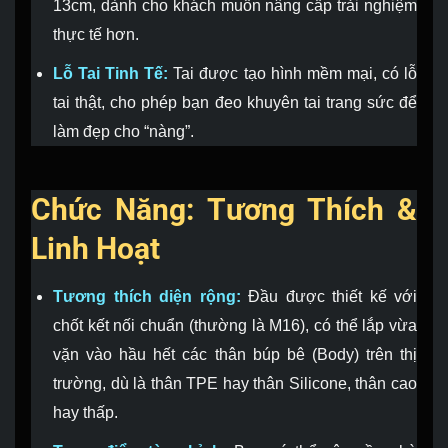
13cm, dành cho khách muốn nâng cấp trải nghiệm
thực tế hơn.
Lỗ Tai Tinh Tế:
Tai được tạo hình mềm mại, có lỗ
tai thật, cho phép bạn đeo khuyên tai trang sức để
làm đẹp cho “nàng”.
Chức Năng: Tương Thích &
Linh Hoạt
Tương thích diện rộng:
Đầu được thiết kế với
chốt kết nối chuẩn (thường là M16), có thể lắp vừa
vặn vào hầu hết các thân búp bê (Body) trên thị
trường, dù là thân TPE hay thân Silicone, thân cao
hay thấp.