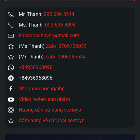
Bạn
số
Mr. Thành:
090 606 5544
lượng
Ms. Thanh:
093 696 8096
baocaosuhpvn@gmail.com
(Ms Thanh)
Zalo 0705705039
(Mr Thanh)
Zalo 0906065544
+84936968096
+84936968096
Shopbaocaosugaihp
Video review sản phẩm
Hướng dẫn sử dụng sextoys
Cẩm nang về các loại sextoys
Trình