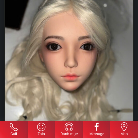
Call
Zalo
Danh mục
Message
Map