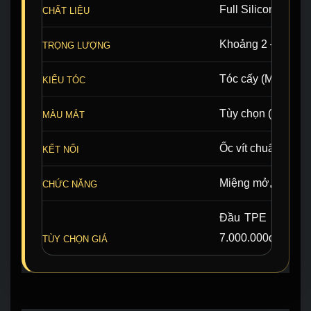
Full Silicone Plat
CHẤT LIỆU
Khoảng 2 – 3 kg (
TRỌNG LƯỢNG
Tóc cấy (Màu sắc 
KIỂU TÓC
Tùy chọn (Xanh, 
MÀU MẮT
Ốc vít chuẩn M16 
KẾT NỐI
Miệng mở, tai xỏ 
CHỨC NĂNG
Đầu TPE 1.800.000
7.000.000đ · Thê
TÙY CHỌN GIÁ