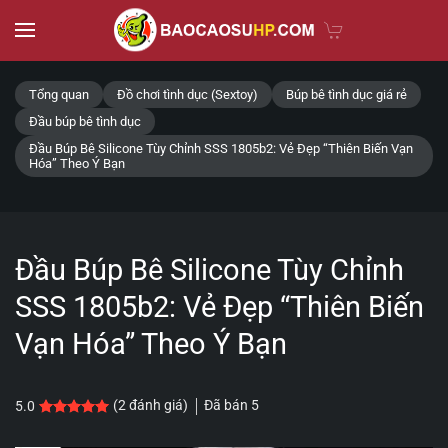
Skip to main content
Tổng quan
Đồ chơi tình dục (Sextoy)
Búp bê tình dục giá rẻ
Đầu búp bê tình dục
Đầu Búp Bê Silicone Tùy Chỉnh SSS 1805b2: Vẻ Đẹp “Thiên Biến Vạn
Hóa” Theo Ý Bạn
Đầu Búp Bê Silicone Tùy Chỉnh
SSS 1805b2: Vẻ Đẹp “Thiên Biến
Vạn Hóa” Theo Ý Bạn
Đã bán
5
(
2
đánh giá)
5.0
5.0
2
trên 5 dựa trên
đánh giá