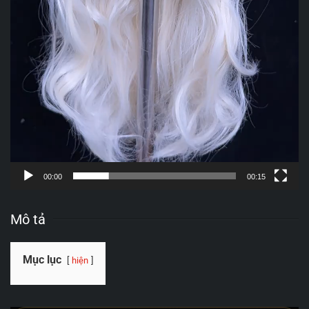
00:00
00:15
Mô tả
Mục lục
hiện