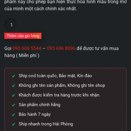
phẩm này cho phép bạn hiện thực hóa hình mẫu trong mơ
của mình một cách chính xác nhất.
Đầu
Búp
Bê
Thêm vào giỏ hàng
Silicone
Gọi
090 606 5544
–
093 696 8096
để được tư vấn mua
Tùy
hàng ( Miễn phí )
Chỉnh
SSS
1805b2:
Ship cod toàn quốc, Bảo mật, Kín đáo
Vẻ
Đẹp
Không ghi tên sản phẩm, Không ghi tên shop
“Thiên
Khách được kiểm tra hàng trước khi nhận.
Biến
Sản phẩm chính hãng
Vạn
Hóa”
Bảo hành 7 ngày
Theo
Ship nhanh trong Hải Phòng
Ý