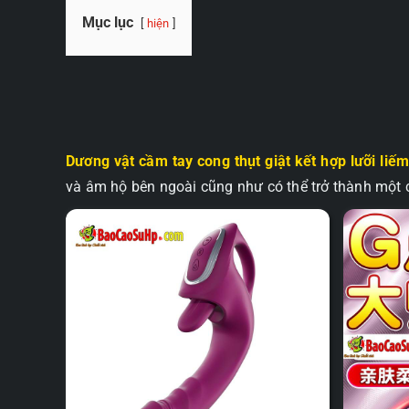
Mục lục
hiện
Dương vật cầm tay cong thụt giật kết hợp lưỡi liế
và âm hộ bên ngoài cũng như có thể trở thành một c