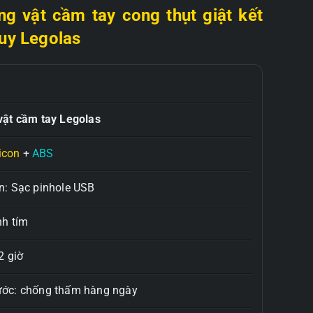
g vật cầm tay cong thụt giật kết
uuy Legolas
vật cầm tay
Legolas
licon
+
ABS
: Sạc pinhole USB
nh tím
2 giờ
ớc: chống thấm hàng ngày