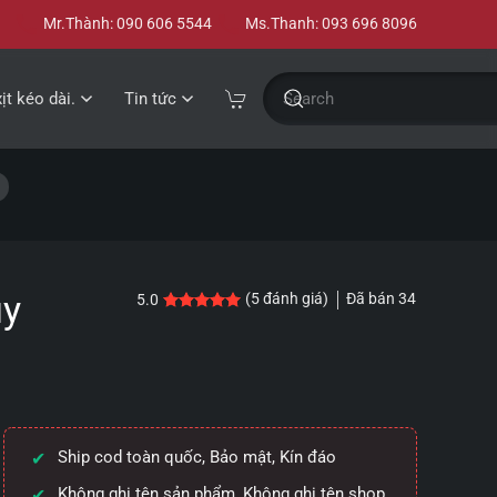
Mr.Thành: 090 606 5544
Ms.Thanh: 093 696 8096
xịt kéo dài.
Tin tức
uy
Đã bán
34
(
5
đánh giá)
5.0
5.0
5
trên 5 dựa trên
đánh giá
Ship cod toàn quốc, Bảo mật, Kín đáo
Không ghi tên sản phẩm, Không ghi tên shop