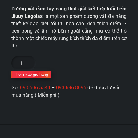
Dương vật cầm tay cong thụt giật kết hợp lưỡi liếm
Jiuuy Legolas
là một sản phẩm dương vật đa năng
thiết kế đặc biệt tối ưu hóa cho kích thích điểm G
bên trong và âm hộ bên ngoài cũng như có thể trở
thành một chiếc máy rung kích thích đa điểm trên cơ
thể.
Dương
vật
cầm
Thêm vào giỏ hàng
tay
Gọi
090 606 5544
–
093 696 8096
để được tư vấn
cong
mua hàng ( Miễn phí )
thụt
giật
kết
hợp
lưỡi
liếm