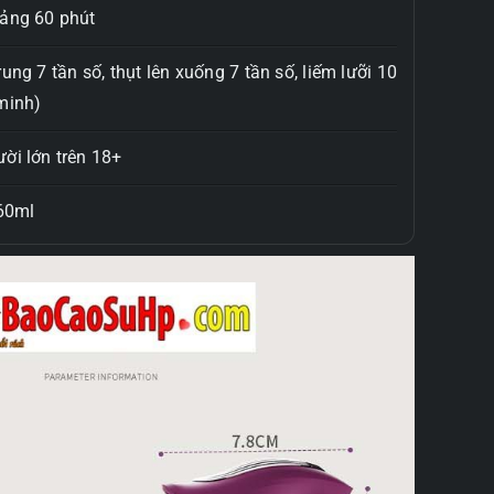
oảng 60 phút
ng 7 tần số, thụt lên xuống 7 tần số, liếm lưỡi 10
minh)
ời lớn trên 18+
 60ml