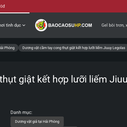
00đ
ơi tình dục
Gel bôi trơn, 
Hải Phòng
Dương vật cầm tay cong thụt giật kết hợp lưỡi liếm Jiuuy Legolas
hụt giật kết hợp lưỡi liếm Jiu