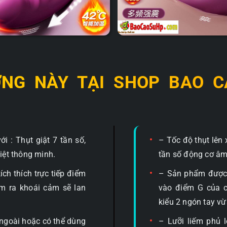
NG NÀY TẠI SHOP BAO C
i : Thụt giật 7 tần số,
– Tốc độ thụt lên
hiệt thông minh.
tần số động cơ âm
ch thích trực tiếp điểm
– Sản phẩm được 
m ra khoái cảm sẽ lan
vào điểm G của c
kiểu 2 ngón tay v
 ngoài hoặc có thể dùng
– Lưỡi liếm phủ 