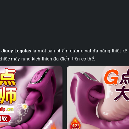
Jiuuy
Legolas
số
lượng
m
Jiuuy Legolas
là một sản phẩm dương vật đa năng thiết kế đ
hiếc máy rung kích thích đa điểm trên cơ thể.