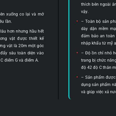
thích bên ngoài â
vậy.
lên xuống co lại và mở
ều lần.
– Toàn bộ sản ph
dày dặn mềm mại 
 lâu hơn nhưng hầu hết
đảm bảo an toàn v
ng vật được thiết kế
nhập khẩu từ mỹ a
ơng vật là 20m một góc
 đẩy sâu toàn diện vào
– Độ ồn chỉ nhỏ h
C điểm G và điểm A.
trang bị chức năng
độ 42 độ C thân má
– Sản phẩm được t
dụng sản phẩm này
và giúp việc xả nư