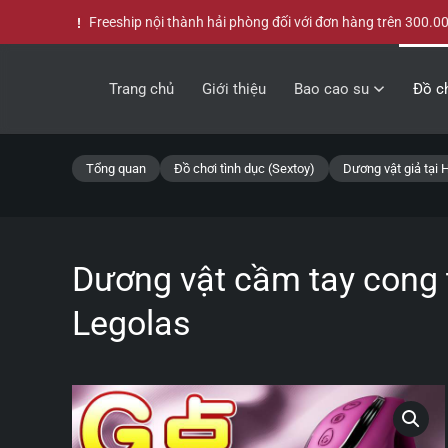
Freeship nội thành hải phòng đối với đơn hàng trên 300.0
Skip to main content
Trang chủ
Giới thiệu
Bao cao su
Đồ ch
Tổng quan
Đồ chơi tình dục (Sextoy)
Dương vật giả tại 
Dương vật cầm tay cong t
Legolas