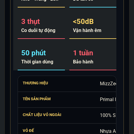
3 thụt
<50dB
Co duỗi tự động
Vận hành êm
50 phút
1 tuần
Thời gian dùng
Bảo hành
THƯƠNG HIỆU
MizzZee
TÊN SẢN PHẨM
Primal Instinct
CHẤT LIỆU VỎ NGOÀI
100% Silicone 
VỎ ĐẾ
Nhựa ABS cao 