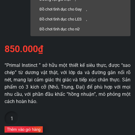
Đồ chơi tình dục cho Gay
,
Đồ chơi tình dục cho LES
,
Đồ chơi tình dục cho nữ
850.000
₫
“Primal Instinct ” sở hữu một thiết kế siêu thực, được “sao
chép” từ dương vật thật, với lớp da và đường gân nổi rõ
nét, mang lại cảm giác thị giác và tiếp xúc chân thực. Sản
phẩm có 3 kích cỡ (Nhỏ, Trung, Đại) để phù hợp với mọi
nhu cầu, với phần đầu khấc “hồng nhuận”, mô phỏng một
cách hoàn hảo.
Dương
vật
giả
Thêm vào giỏ hàng