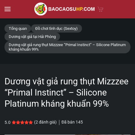
Skip to main content
Tổng quan
Đồ chơi tình dục (Sextoy)
Dương vật giả tại Hải Phòng
Dương vật giả rung thụt Mizzzee “Primal Instinct” – Silicone Platinum
kháng khuẩn 99%
Dương vật giả rung thụt Mizzzee
“Primal Instinct” – Silicone
Platinum kháng khuẩn 99%
Đã bán
145
(
2
đánh giá)
5.0
5.0
2
trên 5 dựa trên
đánh giá