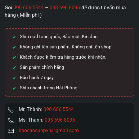
rung
Gọi
090 606 5544
–
093 696 8096
để được tư vấn mua
thụt
hàng ( Miễn phí )
Mizzzee
“Primal
Instinct”
Ship cod toàn quốc, Bảo mật, Kín đáo
–
Silicone
Không ghi tên sản phẩm, Không ghi tên shop
Platinum
Khách được kiểm tra hàng trước khi nhận.
kháng
Sản phẩm chính hãng
khuẩn
99%
Bảo hành 7 ngày
số
Ship nhanh trong Hải Phòng
lượng
Mr. Thành:
090 606 5544
Ms. Thanh:
093 696 8096
baocaosuhpvn@gmail.com