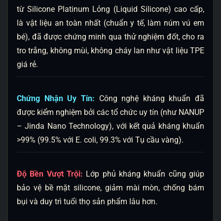
từ Silicone Platinum Lỏng (Liquid Silicone) cao cấp,
là vật liệu an toàn nhất (chuẩn y tế, làm núm vú em
bé), đã được chứng minh qua thử nghiệm đốt, cho ra
tro trắng, không mùi, không cháy lan như vật liệu TPE
giá rẻ.
Chứng Nhận Uy Tín:
Công nghệ kháng khuẩn đã
được kiểm nghiệm bởi các tổ chức uy tín (như NANUP
– Jinda Nano Technology), với kết quả kháng khuẩn
>99% (99.5% với E. coli, 99.3% với Tụ cầu vàng).
Độ Bền Vượt Trội:
Lớp phủ kháng khuẩn cũng giúp
bảo vệ bề mặt silicone, giảm mài mòn, chống bám
bụi và duy trì tuổi thọ sản phẩm lâu hơn.