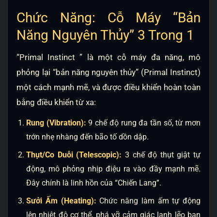
Chức Năng: Cỗ Máy “Bản
Năng Nguyên Thủy” 3 Trong 1
“Primal Instinct ” là một cỗ máy đa năng, mô
phỏng lại “bản năng nguyên thủy” (Primal Instinct)
một cách mạnh mẽ, và được điều khiển hoàn toàn
bằng điều khiển từ xa:
Rung (Vibration):
9 chế độ rung đa tần số, từ mơn
trớn nhẹ nhàng đến bão tố dồn dập.
Thụt/Co Duỗi (Telescopic):
3 chế độ thụt giật tự
động, mô phỏng nhịp điệu ra vào đầy mạnh mẽ.
Đây chính là linh hồn của “Chiến Lang”.
Sưởi Ấm (Heating):
Chức năng làm ấm tự động
lên nhiệt độ cơ thể, phá vỡ cảm giác lạnh lẽo ban