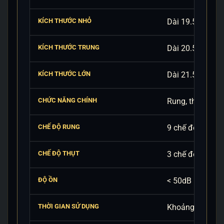
KÍCH THƯỚC NHỎ
Dài 19.5cm / T
KÍCH THƯỚC TRUNG
Dài 20.5cm / T
KÍCH THƯỚC LỚN
Dài 21.5cm / T
CHỨC NĂNG CHÍNH
Rung, thụt/co d
CHẾ ĐỘ RUNG
9 chế độ rung đ
CHẾ ĐỘ THỤT
3 chế độ thụt gi
ĐỘ ỒN
< 50dB
THỜI GIAN SỬ DỤNG
Khoảng 50 phút