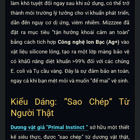
làm khô tuyệt đối ngay sau khi sử dụng, có thể trở
thành môi trường lý tưởng cho vi khuẩn phát triển,
dẫn đến nguy cơ dị ứng, viêm nhiễm. Mizzzee đã
đặt ra mục tiêu “tận hưởng khoái cảm an toàn”
bằng cách tích hợp
Công nghệ Ion Bạc (Ag+)
vào
vật liệu silicone lỏng, tạo ra một lớp màng bảo vệ
có khảG năng diệt khuẩn >99% đối với các chủng
E. coli và Tụ cầu vàng. Đây là sự đảm bảo an toàn,
ngay cả khi bạn mệt mỏi và muốn “để mai” vệ sinh.
Kiểu Dáng: “Sao Chép” Từ
Người Thật
Dương vật giả “Primal Instinct “
sở hữu một thiết
kế siêu thực, được “sao chép” từ dương vật thật,