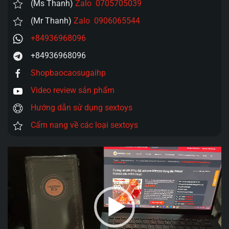
(Ms Thanh)
Zalo 0705705039
(Mr Thanh)
Zalo 0906065544
+84936968096
+84936968096
Shopbaocaosugaihp
Video review sản phẩm
Hướng dẫn sử dụng sextoys
Cẩm nang về các loại sextoys
Trình
chơi
Video