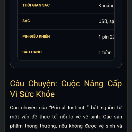
THỜI GIAN SẠC
Khoảng 2 giờ; l
SẠC
USB, sạc từ đế
PIN ĐIỀU KHIỂN
1 pin 27A (12V)
BẢO HÀNH
1 tuần
Câu Chuyện: Cuộc Nâng Cấp
Vì Sức Khỏe
Câu chuyện của “Primal Instinct ” bắt nguồn từ
một vấn đề thực tế: nỗi lo về vệ sinh. Các sản
phẩm thông thường, nếu không được vệ sinh và