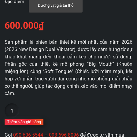
Đặc điểm
Dương vật giả tai thỏ
600.000
₫
Sản phẩm là phiên bản thiết kế mới nhất của năm 2026
(2026 New Design Dual Vibrator), được lấy cảm hứng từ sự
khao khát mang đến khoái cảm kép cho người sử dụng.
Phần gốc của thiết kế mô phỏng “Big Mouth” (Khuôn
miệng lớn) cùng “Soft Tongue” (Chiếc lưỡi mềm mại), kết
hợp với phần trục vươn dài cong nhẹ mô phỏng giải phẫu
cơ thể người, giúp tác động chính xác vào mọi điểm nhạy
cảm.
Dương
vật
giả
Thêm vào giỏ hàng
Lưỡi
Gọi
090 606 5544
–
093 696 8096
để được tư vấn mua
rung