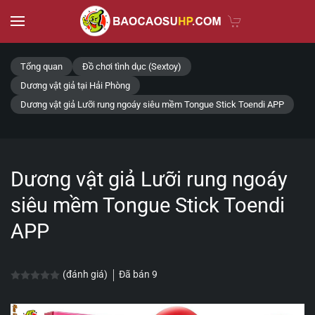
Skip to main content
Tổng quan
Đồ chơi tình dục (Sextoy)
Dương vật giả tại Hải Phòng
Dương vật giả Lưỡi rung ngoáy siêu mềm Tongue Stick Toendi APP
Dương vật giả Lưỡi rung ngoáy
siêu mềm Tongue Stick Toendi
APP
Đã bán
9
(đánh giá)
Được xếp hạng
0.0
5 sao