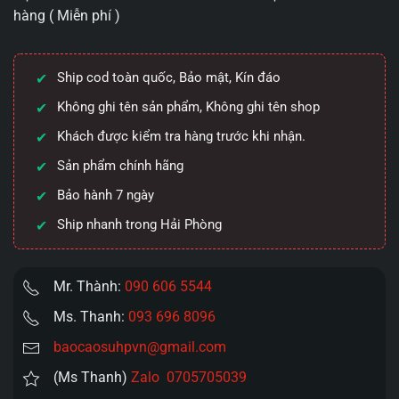
hàng ( Miễn phí )
ngoáy
siêu
mềm
Ship cod toàn quốc, Bảo mật, Kín đáo
Tongue
Stick
Không ghi tên sản phẩm, Không ghi tên shop
Toendi
Khách được kiểm tra hàng trước khi nhận.
APP
Sản phẩm chính hãng
số
lượng
Bảo hành 7 ngày
Ship nhanh trong Hải Phòng
Mr. Thành:
090 606 5544
Ms. Thanh:
093 696 8096
baocaosuhpvn@gmail.com
(Ms Thanh)
Zalo 0705705039