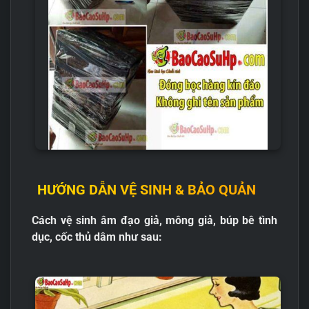
HƯỚNG DẪN VỆ SINH & BẢO QUẢN
Cách vệ sinh âm đạo giả, mông giả, búp bê tình
dục, cốc thủ dâm như sau: