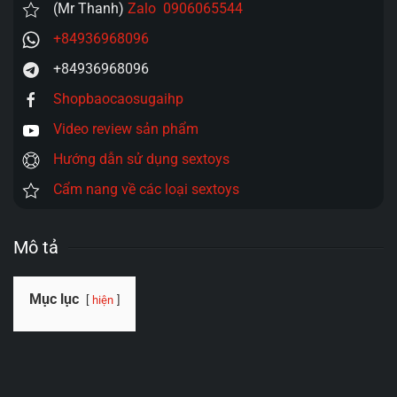
(Mr Thanh)
Zalo 0906065544
+84936968096
+84936968096
Shopbaocaosugaihp
Video review sản phẩm
Hướng dẫn sử dụng sextoys
Cẩm nang về các loại sextoys
Mô tả
Mục lục
hiện