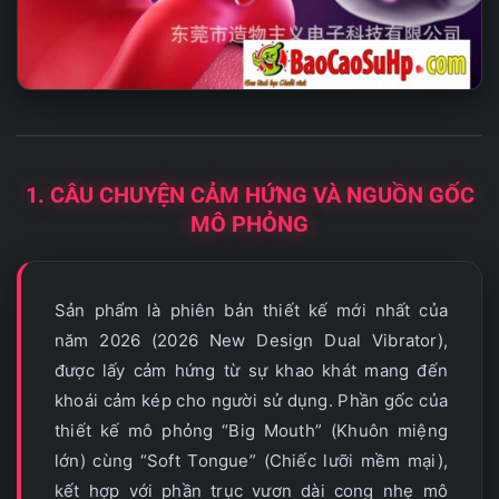
1. CÂU CHUYỆN CẢM HỨNG VÀ NGUỒN GỐC
MÔ PHỎNG
Sản phẩm là phiên bản thiết kế mới nhất của
năm 2026 (2026 New Design Dual Vibrator),
được lấy cảm hứng từ sự khao khát mang đến
khoái cảm kép cho người sử dụng. Phần gốc của
thiết kế mô phỏng “Big Mouth” (Khuôn miệng
lớn) cùng “Soft Tongue” (Chiếc lưỡi mềm mại),
kết hợp với phần trục vươn dài cong nhẹ mô