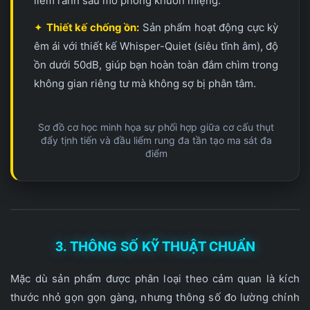
liếm rãnh sâu mô phỏng khuôn miệng.
✦
Thiết kế chống ồn:
Sản phẩm hoạt động cực kỳ
êm ái với thiết kế Whisper-Quiet (siêu tĩnh âm), độ
ồn dưới 50dB, giúp bạn hoàn toàn đắm chìm trong
không gian riêng tư mà không sợ bị phân tâm.
Sơ đồ cơ học minh họa sự phối hợp giữa cơ cấu thụt
đẩy tịnh tiến và đầu liếm rung đa tần tạo ma sát đa
điểm
3. THÔNG SỐ KỸ THUẬT CHUẨN
Mặc dù sản phẩm được phân loại theo cảm quan là kích
thước nhỏ gọn gọn gàng, nhưng thông số đo lường chính