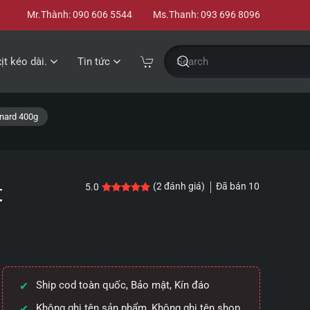
Mr.Thành: 090 606 5544
Ms.Thanh: 093 696 8096
xịt kéo dài.
Tin tức
ynard 400g
t
Đã bán
10
(
2
đánh giá)
5.0
5.0
2
trên 5 dựa trên
đánh giá
Ship cod toàn quốc, Bảo mật, Kín đáo
Không ghi tên sản phẩm, Không ghi tên shop