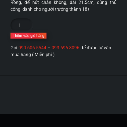
Rồng, đế hút chân không, dài 21.5cm, dùng thủ
công, dành cho người trưởng thành 18+
Dương
vật
giả
Thêm vào giỏ hàng
Silicone
Gọi
090 606 5544
–
093 696 8096
để được tư vấn
siêu
mua hàng ( Miễn phí )
mềm
uốn
dẻo
360
đóng
đất
Jiuai
Maynard
400g
số
lượng