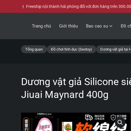
Freeship nội thành hải phòng đối với đơn hàng trên 300.0
Skip to main content
Trang chủ
Giới thiệu
Bao cao su
Đồ ch
Tổng quan
Đồ chơi tình dục (Sextoy)
Dương vật giả tại 
Dương vật giả Silicone 
Jiuai Maynard 400g