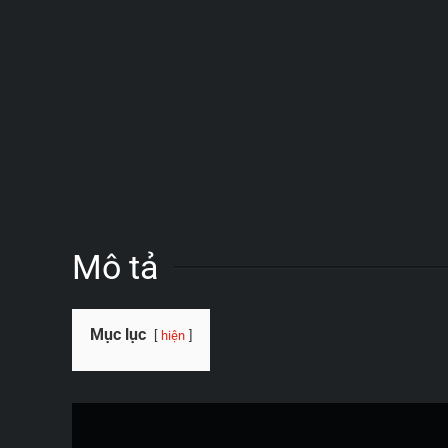
Mô tả
Mục lục
hiện