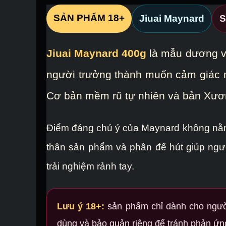
SẢN PHẨM 18+
Jiuai Maynard
S
Jiuai Maynard 400g
là mẫu dương vậ
người trưởng thành muốn cảm giác m
Cơ bản mềm rũ tự nhiên và bản Xươ
Điểm đáng chú ý của Maynard không nằm ở
thân sản phẩm và phần đế hút giúp ngư
trải nghiệm rảnh tay.
Lưu ý 18+:
sản phẩm chỉ dành cho người 
dùng và bảo quản riêng để tránh phản ứng