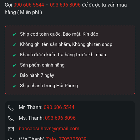
Gọi
090 606 5544
–
093 696 8096
để được tư vấn mua
máy
hàng ( Miễn phí )
đóng
đất
DIBE
Ship cod toàn quốc, Bảo mật, Kín đáo
Wolverine
thụt
Không ghi tên sản phẩm, Không ghi tên shop
mạnh
Khách được kiểm tra hàng trước khi nhận.
phát
Sản phẩm chính hãng
nhiệt
lực.
Bảo hành 7 ngày
số
Ship nhanh trong Hải Phòng
lượng
Mr. Thành:
090 606 5544
Ms. Thanh:
093 696 8096
baocaosuhpvn@gmail.com
(Ms Thanh)
Zalo 0705705039