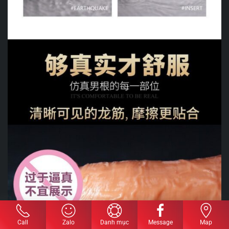
Call
Zalo
Danh mục
Message
Map