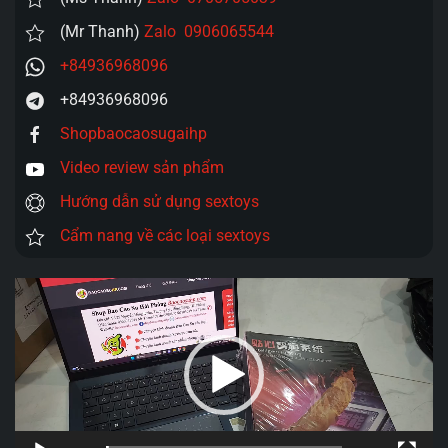
(Mr Thanh)
Zalo 0906065544
+84936968096
+84936968096
Shopbaocaosugaihp
Video review sản phẩm
Hướng dẫn sử dụng sextoys
Cẩm nang về các loại sextoys
Trình
chơi
Video