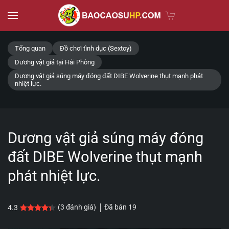
Skip to main content
Tổng quan
Đồ chơi tình dục (Sextoy)
Dương vật giả tại Hải Phòng
Dương vật giả súng máy đóng đất DIBE Wolverine thụt mạnh phát
nhiệt lực.
Dương vật giả súng máy đóng
đất DIBE Wolverine thụt mạnh
phát nhiệt lực.
Đã bán
19
(
3
đánh giá)
4.3
4.3
3
trên 5 dựa trên
đánh giá