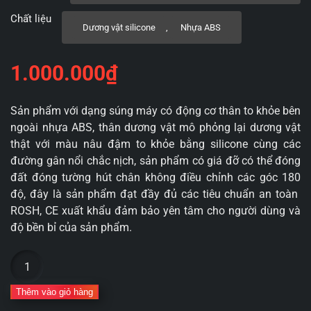
Chất liệu
Dương vật silicone
,
Nhựa ABS
1.000.000
₫
Sản phẩm với dạng súng máy có động cơ thân to khỏe bên
ngoài nhựa ABS, thân dương vật mô phỏng lại dương vật
thật với màu nâu đậm to khỏe bằng silicone cùng các
đường gân nổi chắc nịch, sản phẩm có giá đỡ có thể đóng
đất đóng tường hút chân không điều chỉnh các góc 180
độ, đây là sản phẩm đạt đầy đủ các tiêu chuẩn an toàn
ROSH, CE xuất khẩu đảm bảo yên tâm cho người dùng và
độ bền bỉ của sản phẩm.
Dương
vật
giả
Thêm vào giỏ hàng
súng