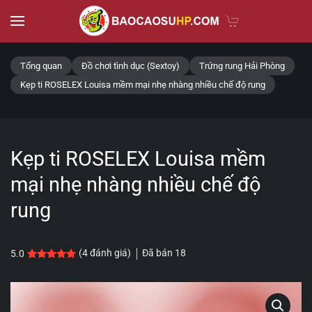
Skip to main content
Tổng quan
Đồ chơi tình dục (Sextoy)
Trứng rung Hải Phòng
Kẹp ti ROSELEX Louisa mềm mại nhẹ nhàng nhiều chế độ rung
Kẹp ti ROSELEX Louisa mềm
mại nhẹ nhàng nhiều chế độ
rung
Đã bán
18
(
4
đánh giá)
5.0
5.0
4
trên 5 dựa trên
đánh giá