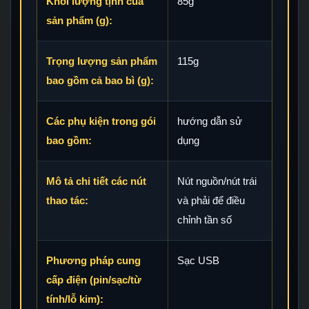
Khối lượng tịnh của
85g
sản phẩm (g):
Trọng lượng sản phẩm
115g
bao gồm cả bao bì (g):
Các phụ kiện trong gói
hướng dẫn sử
bao gồm:
dụng
Mô tả chi tiết các nút
Nút nguồn/nút trái
thao tác:
và phải để điều
chỉnh tần số
Phương pháp cung
Sạc USB
cấp điện (pin/sạc/từ
tính/lỗ kim):