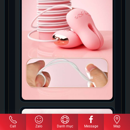
Call
Zalo
Danh mục
Message
Map