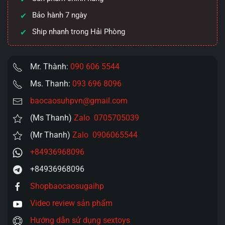
lượng
Bảo hành 7 ngày
Ship nhanh trong Hải Phòng
Mr. Thành:
090 606 5544
Ms. Thanh:
093 696 8096
baocaosuhpvn@gmail.com
(Ms Thanh)
Zalo 0705705039
(Mr Thanh)
Zalo 0906065544
+84936968096
+84936968096
Shopbaocaosugaihp
Video review sản phẩm
Hướng dẫn sử dụng sextoys