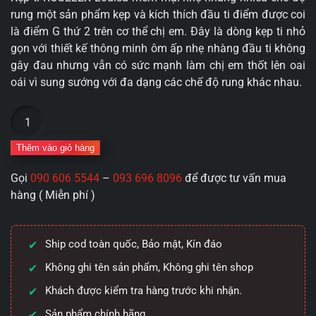
rung một sản phẩm kẹp và kích thích đầu ti điểm được coi
là điểm G thứ 2 trên cơ thể chị em. Đây là dòng kẹp ti nhỏ
gọn với thiết kế thông minh ôm ấp nhẹ nhàng đầu ti không
gây đau nhưng vẫn có sức mạnh làm chị em thốt lên oai
oái vì sung sướng với đa dạng các chế độ rung khác nhau.
Kẹp
ti
ROSELEX
Thêm vào giỏ hàng
Louisa
Gọi
090 606 5544
–
093 696 8096
để được tư vấn mua
mềm
hàng ( Miễn phí )
mại
nhẹ
nhàng
Ship cod toàn quốc, Bảo mật, Kín đáo
nhiều
chế
Không ghi tên sản phẩm, Không ghi tên shop
độ
Khách được kiểm tra hàng trước khi nhận.
rung
Sản phẩm chính hãng
số