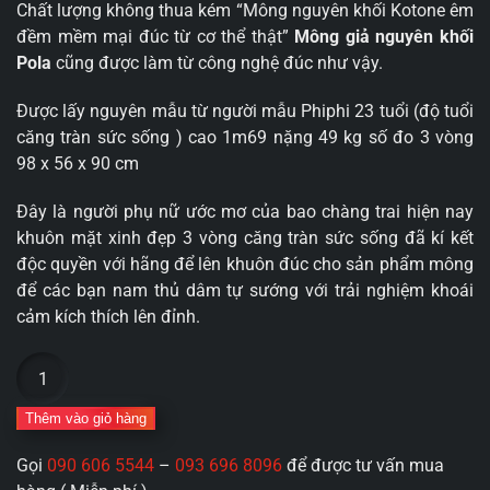
Chất lượng không thua kém “Mông nguyên khối Kotone êm
đềm mềm mại đúc từ cơ thể thật”
Mông giả nguyên khối
Pola
cũng được làm từ công nghệ đúc như vậy.
Được lấy nguyên mẫu từ người mẫu Phiphi 23 tuổi (độ tuổi
căng tràn sức sống ) cao 1m69 nặng 49 kg số đo 3 vòng
98 x 56 x 90 cm
Đây là người phụ nữ ước mơ của bao chàng trai hiện nay
khuôn mặt xinh đẹp 3 vòng căng tràn sức sống đã kí kết
độc quyền với hãng để lên khuôn đúc cho sản phẩm mông
để các bạn nam thủ dâm tự sướng với trải nghiệm khoái
cảm kích thích lên đỉnh.
Mông
giả
nguyên
Thêm vào giỏ hàng
khối
Gọi
090 606 5544
–
093 696 8096
để được tư vấn mua
Pola