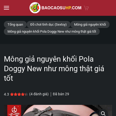
Skip to main content
Tổng quan
Đồ chơi tình dục (Sextoy)
Mông giả nguyên khối
Mông giả nguyên khối Pola Doggy New như mông thật giá tốt
Mông giả nguyên khối Pola
Doggy New như mông thật giá
tốt
Đã bán
29
(
4
đánh giá)
4.3
4.3
4
trên 5 dựa trên
đánh giá