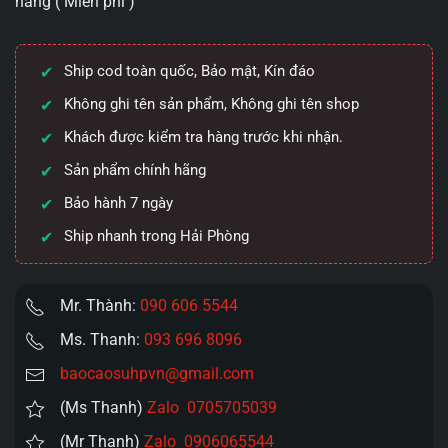
hàng ( Miễn phí )
Doggy
New
như
Ship cod toàn quốc, Bảo mật, Kín đáo
mông
thật
Không ghi tên sản phẩm, Không ghi tên shop
giá
Khách được kiểm tra hàng trước khi nhận.
tốt
Sản phẩm chính hãng
số
lượng
Bảo hành 7 ngày
Ship nhanh trong Hải Phòng
Mr. Thành:
090 606 5544
Ms. Thanh:
093 696 8096
baocaosuhpvn@gmail.com
(Ms Thanh)
Zalo 0705705039
(Mr Thanh)
Zalo 0906065544