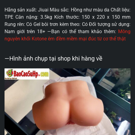
Hãng sản xuất: Jiuai Màu sắc: Hồng như màu da Chất liệu:
TPE Cân nặng: 3.5kg Kích thước: 150 x 220 x 150 mm
Rung rên: Có Gel bôi trơn kèm theo: Có Đối tượng sử dụng:
Nam giới trên 18+ —Bạn có thể tham khảo thêm:
Mông
nguyên khối Kotone êm đềm mềm mại đúc từ cơ thể thật
—Hình ảnh chụp tại shop khi hàng về