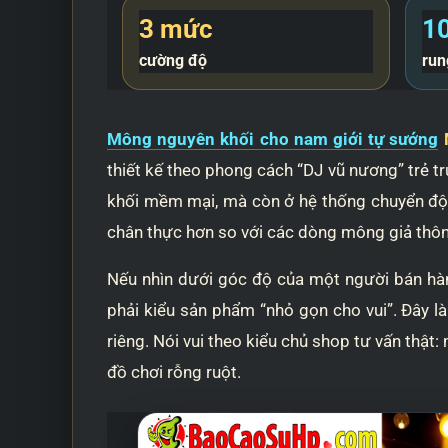
3 mức
10
cường độ
run
Mông nguyên khối cho nam giới tự sướng
M
thiết kế theo phong cách “DJ vũ nương” trẻ 
khối mềm mại, mà còn ở hệ thống chuyển động
chân thực hơn so với các dòng mông giả thô
Nếu nhìn dưới góc độ của một người bán h
phải kiểu sản phẩm “nhỏ gọn cho vui”. Đây l
riêng. Nói vui theo kiểu chủ shop tư vấn thật
đồ chơi rỗng ruột.