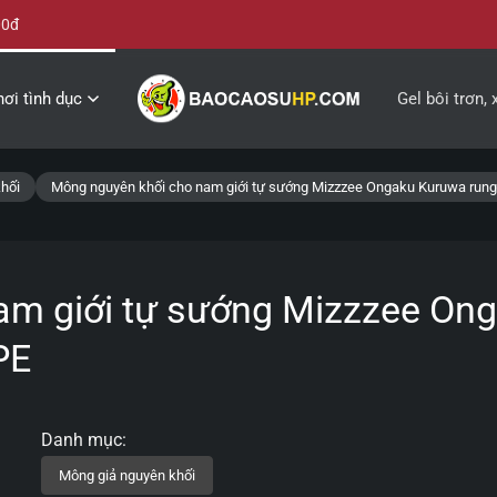
00đ
ơi tình dục
Gel bôi trơn, 
hối
Mông nguyên khối cho nam giới tự sướng Mizzzee Ongaku Kuruwa rung
am giới tự sướng Mizzzee On
PE