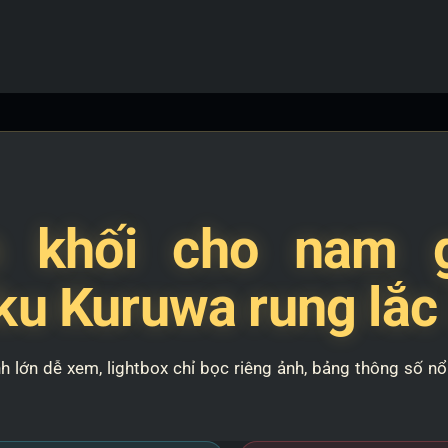
3.2kg
TPE
số
lượng
 khối cho nam g
u Kuruwa rung lắc
ớn dễ xem, lightbox chỉ bọc riêng ảnh, bảng thông số nổi