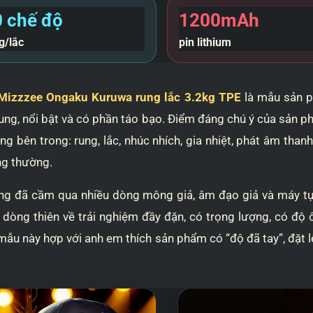
 chế độ
1200mAh
g/lắc
pin lithium
izzzee Ongaku Kuruwa rung lắc 3.2kg TPE
là mẫu sản p
trung, nổi bật và có phần táo bạo. Điểm đáng chú ý của sản
 bên trong: rung, lắc, nhúc nhích, gia nhiệt, phát âm th
ng thường.
àng đã cầm qua nhiều dòng mông giả, âm đạo giả và máy 
à dòng thiên về trải nghiệm đầy đặn, có trọng lượng, có đ
: mẫu này hợp với anh em thích sản phẩm có “độ đã tay”, đặt 