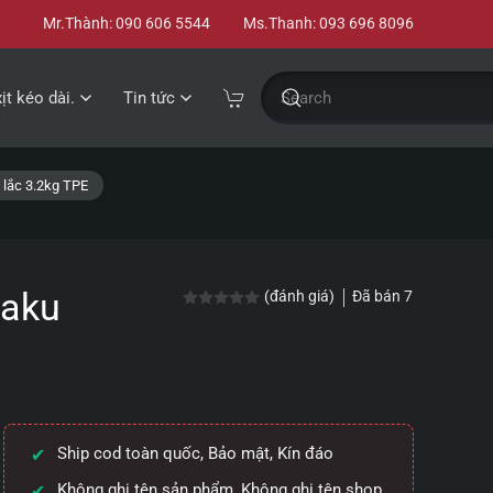
Mr.Thành: 090 606 5544
Ms.Thanh: 093 696 8096
xịt kéo dài.
Tin tức
 lắc 3.2kg TPE
gaku
Đã bán
7
(đánh giá)
Được xếp hạng
0.0
5 sao
Ship cod toàn quốc, Bảo mật, Kín đáo
Không ghi tên sản phẩm, Không ghi tên shop