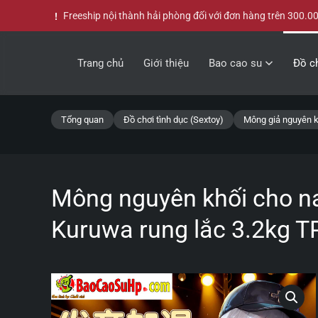
Freeship nội thành hải phòng đối với đơn hàng trên 300.0
Skip to main content
Trang chủ
Giới thiệu
Bao cao su
Đồ ch
Tổng quan
Đồ chơi tình dục (Sextoy)
Mông giả nguyên k
Mông nguyên khối cho n
Kuruwa rung lắc 3.2kg T