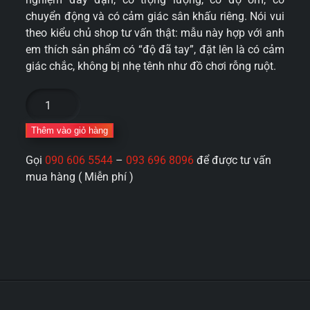
chuyển động và có cảm giác sân khấu riêng. Nói vui
theo kiểu chủ shop tư vấn thật: mẫu này hợp với anh
em thích sản phẩm có “độ đã tay”, đặt lên là có cảm
giác chắc, không bị nhẹ tênh như đồ chơi rỗng ruột.
Mông
nguyên
khối
Thêm vào giỏ hàng
cho
Gọi
090 606 5544
–
093 696 8096
để được tư vấn
nam
mua hàng ( Miễn phí )
giới
tự
sướng
Mizzzee
Ongaku
Kuruwa
rung
lắc