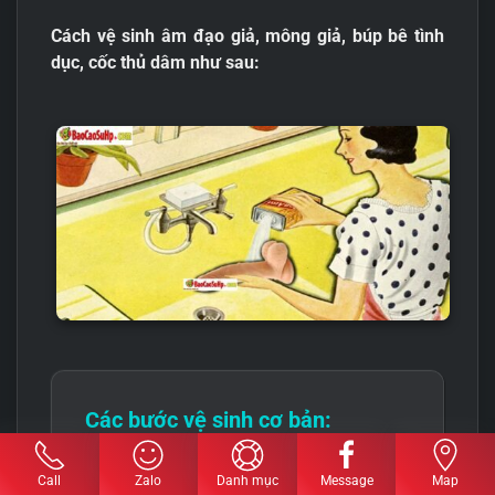
Cách vệ sinh âm đạo giả, mông giả, búp bê tình
dục, cốc thủ dâm như sau:
Các bước vệ sinh cơ bản:
Bước 1:
Lấy khăn sạch lau khô bên
Call
Zalo
Danh mục
Message
Map