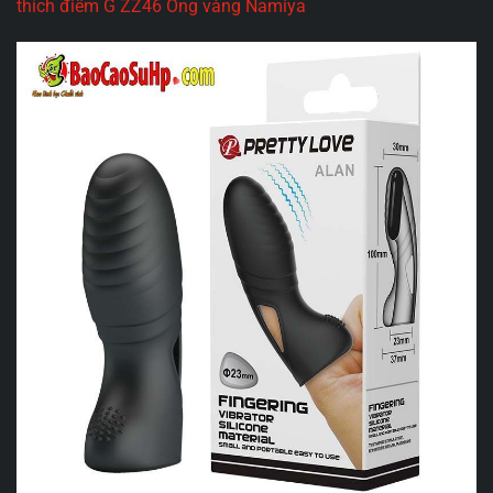
thích điểm G ZZ46 Ong vàng Namiya