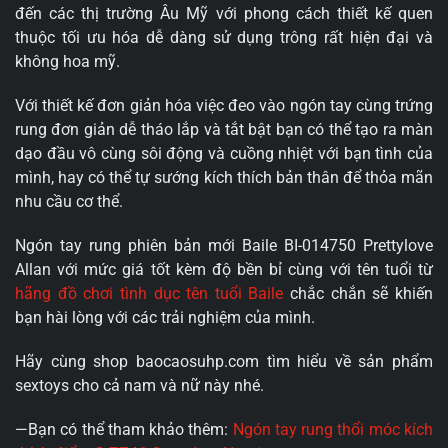
đến các thị trường Âu Mỹ với phong cách thiết kế quen
thuộc tối ưu hóa dễ dàng sử dụng trông rất hiện đại và
không hoa mỹ.
Với thiết kế đơn giản hóa việc đeo vào ngón tay cùng trứng
rung đơn giản dễ tháo lắp và tắt bật bạn có thể tạo ra màn
dạo đầu vô cùng sôi động và cuồng nhiệt với bạn tình của
mình, hay có thể tự sướng kích thích bản thân để thỏa mãn
nhu cầu cơ thể.
Ngón tay rung phiên bản mới Baile BI-014750 Prettylove
Allan với mức giá tốt kèm độ bền bỉ cùng với tên tuổi từ
hãng đồ chơi tình dục tên tuổi Baile
chắc chắn sẽ khiến
bạn hài lòng với các trải nghiệm của mình.
Hãy cùng shop baocaosuhp.com tìm hiểu về sản phẩm
sextoys cho cả nam và nữ này nhé.
—Bạn có thể tham khảo thêm:
Ngón tay rung thổi móc kích