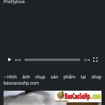
Prettylove
Trình
chơi
Video
00:00
24:36
—Hình ảnh chụp sản phẩm tại shop
baocaosuhp.com