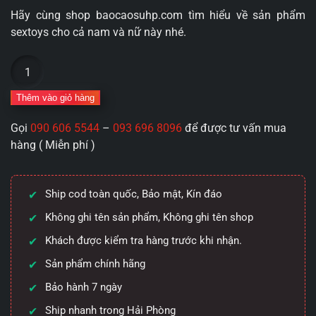
Hãy cùng shop baocaosuhp.com tìm hiểu về sản phẩm
sextoys cho cả nam và nữ này nhé.
Ngón
tay
rung
Thêm vào giỏ hàng
phiên
Gọi
090 606 5544
–
093 696 8096
để được tư vấn mua
bản
hàng ( Miễn phí )
mới
Baile
BI-
Ship cod toàn quốc, Bảo mật, Kín đáo
014750
Prettylove
Không ghi tên sản phẩm, Không ghi tên shop
Allan
Khách được kiểm tra hàng trước khi nhận.
số
Sản phẩm chính hãng
lượng
Bảo hành 7 ngày
Ship nhanh trong Hải Phòng