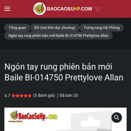
Skip to main content
Tổng quan
Đồ chơi tình dục (Sextoy)
Trứng rung Hải Phòng
Ngón tay rung phiên bản mới Baile BI-014750 Prettylove Allan
Ngón tay rung phiên bản mới
Baile BI-014750 Prettylove Allan
Đã bán
20
(
3
đánh giá)
4.7
4.7
3
trên 5 dựa trên
đánh giá