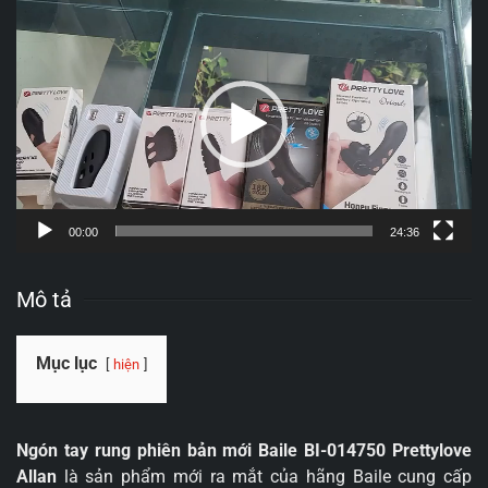
Trình
chơi
Video
00:00
24:36
Mô tả
Mục lục
hiện
Ngón tay rung phiên bản mới Baile BI-014750 Prettylove
Allan
là sản phẩm mới ra mắt của hãng Baile cung cấp