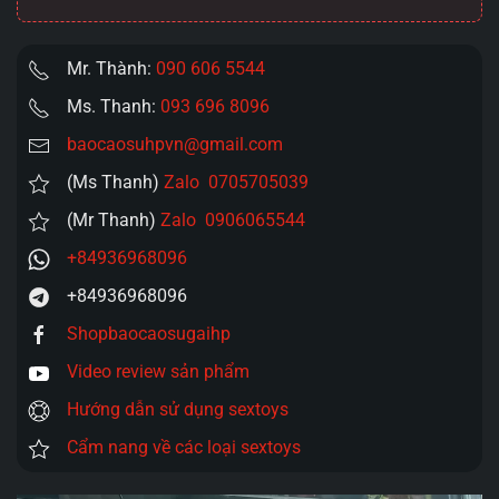
Mr. Thành:
090 606 5544
Ms. Thanh:
093 696 8096
baocaosuhpvn@gmail.com
(Ms Thanh)
Zalo 0705705039
(Mr Thanh)
Zalo 0906065544
+84936968096
+84936968096
Shopbaocaosugaihp
Video review sản phẩm
Hướng dẫn sử dụng sextoys
Cẩm nang về các loại sextoys