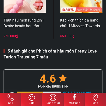
Thụt hậu môn rung 2in1
Kẹp kích thích đa năng
Desire beads hạt tròn
chữ U Mizzzee Towards
mềm rung mạnh mẽ
the sun nhỏ gọn tiện
250.000
₫
550.000
₫
dụng
5 đánh giá cho
Phích cắm hậu môn Pretty Love
Tarion Thrusting 7 màu
4.6
ĐÁNH GIÁ TRUNG BÌNH
60%
| 3 đánh giá
5
40%
| 2 đánh giá
4
Call
Zalo
Danh mục
Message
Map