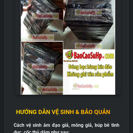
HƯỚNG DẪN VỆ SINH & BẢO QUẢN
Cách vệ sinh âm đạo giả, mông giả, búp bê tình
dục, cốc thủ dâm như sau: