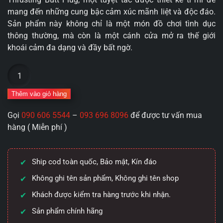
mang đến những cung bậc cảm xúc mãnh liệt và độc đáo.
Sản phẩm này không chỉ là một món đồ chơi tình dục
thông thường, mà còn là một cánh cửa mở ra thế giới
khoái cảm đa dạng và đầy bất ngờ.
Phích
cắm
hậu
Thêm vào giỏ hàng
môn
Gọi
090 606 5544
–
093 696 8096
để được tư vấn mua
Pretty
hàng ( Miễn phí )
Love
Tarion
Thrusting
Ship cod toàn quốc, Bảo mật, Kín đáo
7
màu
Không ghi tên sản phẩm, Không ghi tên shop
số
Khách được kiểm tra hàng trước khi nhận.
lượng
Sản phẩm chính hãng