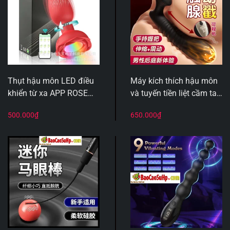
Thụt hậu môn LED điều
Máy kích thích hậu môn
khiển từ xa APP ROSE
và tuyến tiền liệt cầm tay
STORM xoay rung
Mizzzee Horikku thụt và
500.000
₫
650.000
₫
màn LCD Hippu