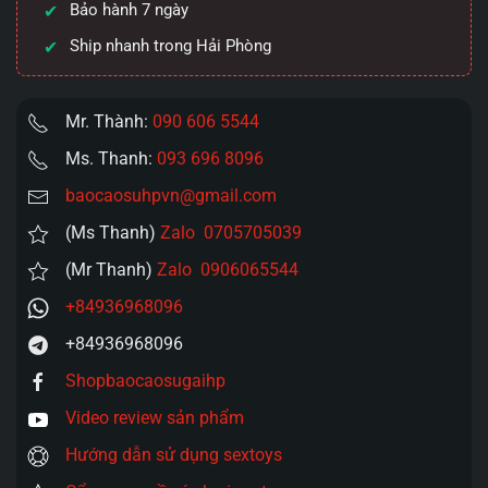
Bảo hành 7 ngày
Ship nhanh trong Hải Phòng
Mr. Thành:
090 606 5544
Ms. Thanh:
093 696 8096
baocaosuhpvn@gmail.com
(Ms Thanh)
Zalo 0705705039
(Mr Thanh)
Zalo 0906065544
+84936968096
+84936968096
Shopbaocaosugaihp
Video review sản phẩm
Hướng dẫn sử dụng sextoys