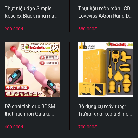
Thụt niệu đạo Simple
Thụt hậu môn màn LCD
Roselex Black rung mạnh
Loveviss AAron Rung Đa
mẽ nhỏ gọn trơn Silicone
Tần, Thiết Kế Chuỗi Hạt
280.000
₫
580.000
₫
Tăng Dần
Đồ chơi tình dục BDSM
Bộ dụng cụ máy rung:
thụt hậu môn Galaku
Trứng rung, kẹp ti 8 món
Karasu nhỏ gọn 2in1
Leten Seven Tortures
400.000
₫
700.000
₫
rung mạnh kèm phóng
Rung
điện