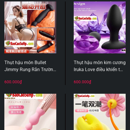
Thụt hậu môn Bullet
Thụt hậu môn kim cương
Jimmy Rung Rắn Trườn
Iruka Love điều khiển từ
2in1 Kích Thích Hậu Môn
xa 10 chế độ rung
600.000
₫
600.000
₫
& Tuyến Tiền Liệt