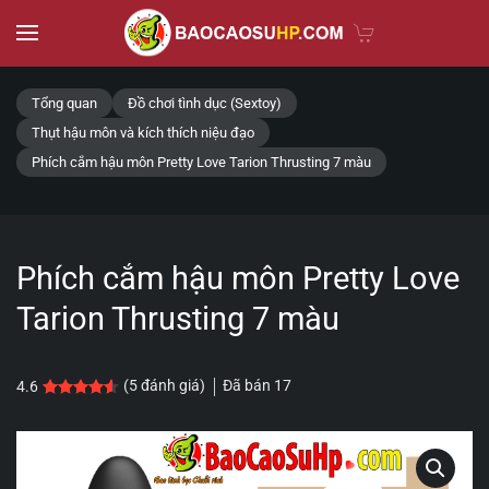
Skip to main content
Tổng quan
Đồ chơi tình dục (Sextoy)
Thụt hậu môn và kích thích niệu đạo
Phích cắm hậu môn Pretty Love Tarion Thrusting 7 màu
Phích cắm hậu môn Pretty Love
Tarion Thrusting 7 màu
Đã bán
17
(
5
đánh giá)
4.6
4.6
5
trên 5 dựa trên
đánh giá