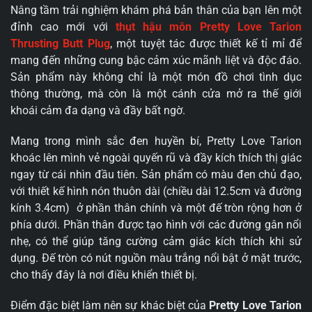
Nâng tầm trải nghiệm khám phá bản thân của bạn lên một
đỉnh cao mới với
thụt hậu môn Pretty Love Tarion
Thrusting Butt Plug
, một tuyệt tác được thiết kế tỉ mỉ để
mang đến những cung bậc cảm xúc mãnh liệt và độc đáo.
Sản phẩm này không chỉ là một món đồ chơi tình dục
thông thường, mà còn là một cánh cửa mở ra thế giới
khoái cảm đa dạng và đầy bất ngờ.
Mang trong mình sắc đen huyền bí, Pretty Love Tarion
khoác lên mình vẻ ngoài quyến rũ và đầy kích thích thị giác
ngay từ cái nhìn đầu tiên. Sản phẩm có màu đen chủ đạo,
với thiết kế hình nón thuôn dài (chiều dài 12.5cm và đường
kính 3.4cm) ở phần thân chính và một đế tròn rộng hơn ở
phía dưới. Phần thân được tạo hình với các đường gân nổi
nhẹ, có thể giúp tăng cường cảm giác kích thích khi sử
dụng. Đế tròn có nút nguồn màu trắng nổi bật ở mặt trước,
cho thấy đây là nơi điều khiển thiết bị.
Điểm đặc biệt làm nên sự khác biệt của
Pretty Love Tarion