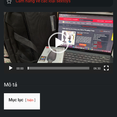
Cẩm nang về các loại sextoys
Trình
chơi
Video
00:00
06:30
Mô tả
Mục lục
hiện