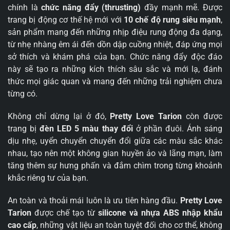
chính là
chức năng đẩy (thrusting)
đầy mạnh mẽ. Được
trang bị động cơ thế hệ mới với
10 chế độ rung siêu mạnh
,
sản phẩm mang đến những nhịp điệu rung động đa dạng,
từ nhẹ nhàng êm ái đến dồn dập cuồng nhiệt, đáp ứng mọi
sở thích và khám phá của bạn. Chức năng đẩy độc đáo
này sẽ tạo ra những kích thích sâu sắc và mới lạ, đánh
thức mọi giác quan và mang đến những trải nghiệm chưa
từng có.
Không chỉ dừng lại ở đó,
Pretty Love Tarion
còn được
trang bị
đèn LED 5 màu thay đổi
ở phần đuôi. Ánh sáng
dịu nhẹ, uyển chuyển chuyển đổi giữa các màu sắc khác
nhau, tạo nên một không gian huyền ảo và lãng mạn, làm
tăng thêm sự hưng phấn và đắm chìm trong từng khoảnh
khắc riêng tư của bạn.
An toàn và thoải mái luôn là ưu tiên hàng đầu.
Pretty Love
Tarion
được chế tạo từ
silicone và nhựa ABS nhập khẩu
cao cấp
, những vật liệu an toàn tuyệt đối cho cơ thể, không