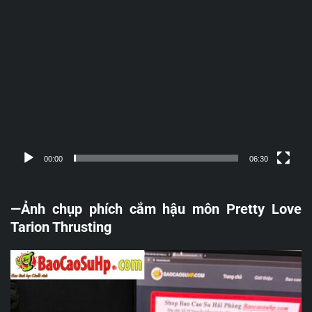
Trình
chơi
Video
00:00
06:30
—Ảnh chụp phích cắm hậu môn Pretty Love
Tarion Thrusting