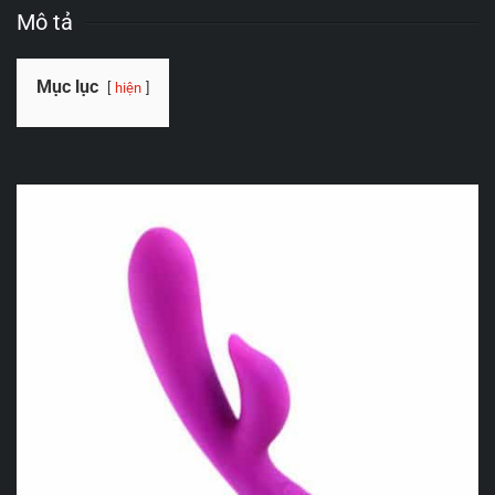
Mô tả
Mục lục
hiện