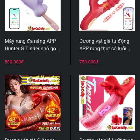
Máy rung đa năng APP
Dương vật giả tự động
Hunter G Tinder nhỏ gọn
APP rung thụt có lưỡi
mạnh mẽ tiện dụng
liếm Amazon ZQ069
500.000
₫
750.000
₫
Basalt