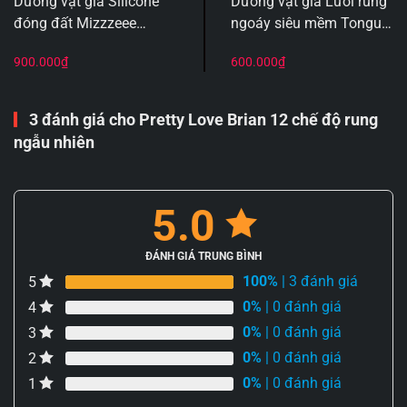
Dương vật giả Silicone
Dương vật giả Lưỡi rung
đóng đất Mizzzeee
ngoáy siêu mềm Tongue
Amalthea rung thụt có 3
Stick Toendi APP
900.000
₫
600.000
₫
lưỡi liếm
3 đánh giá cho
Pretty Love Brian 12 chế độ rung
ngẫu nhiên
5.0
ĐÁNH GIÁ TRUNG BÌNH
100%
| 3 đánh giá
5
0%
| 0 đánh giá
4
0%
| 0 đánh giá
3
0%
| 0 đánh giá
2
0%
| 0 đánh giá
1