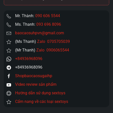
Mr. Thành:
090 606 5544
Ms. Thanh:
093 696 8096
baocaosuhpvn@gmail.com
(Ms Thanh)
Zalo 0705705039
(Mr Thanh)
Zalo 0906065544
+84936968096
+84936968096
Shopbaocaosugaihp
Video review sản phẩm
Hướng dẫn sử dụng sextoys
Cẩm nang về các loại sextoys