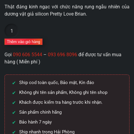
Thật đáng kinh ngạc với chức năng rung ngẫu nhiên của
dương vật giả silicon Pretty Love Brian.
Pretty
Love
Brian
Thêm vào giỏ hàng
12
Gọi
090 606 5544
–
093 696 8096
để được tư vấn mua
chế
hàng ( Miễn phí )
độ
rung
ngẫu
Ship cod toàn quốc, Bảo mật, Kín đáo
nhiên
số
Không ghi tên sản phẩm, Không ghi tên shop
lượng
Khách được kiểm tra hàng trước khi nhận.
Sản phẩm chính hãng
Bảo hành 7 ngày
Ship nhanh trong Hải Phòng