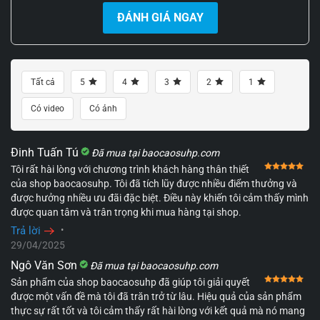
ĐÁNH GIÁ NGAY
Tất cả
5
4
3
2
1
Có video
Có ảnh
Đinh Tuấn Tú
Đã mua tại baocaosuhp.com
Đượ
Tôi rất hài lòng với chương trình khách hàng thân thiết
của shop baocaosuhp. Tôi đã tích lũy được nhiều điểm thưởng và
được hưởng nhiều ưu đãi đặc biệt. Điều này khiến tôi cảm thấy mình
được quan tâm và trân trọng khi mua hàng tại shop.
Trả lời
•
29/04/2025
Ngô Văn Sơn
Đã mua tại baocaosuhp.com
Đượ
Sản phẩm của shop baocaosuhp đã giúp tôi giải quyết
được một vấn đề mà tôi đã trăn trở từ lâu. Hiệu quả của sản phẩm
thực sự rất tốt và tôi cảm thấy rất hài lòng với kết quả mà nó mang