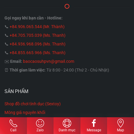
Gọi ngay khi bạn cần - Hotline:
📞
+84.906.065.544 (Mr. Thành)
📞
+84.705.705.039 (Ms. Thanh)
📞
+84.936.968.096 (Ms. Thanh)
📞
+84.855.665.966 (Ms. Thanh)
✉️
Email:
baocaosuhpvn@gmail.com
⏰
Thời gian làm việc:
Từ 8:00 - 24:00 (Thứ 2 - Chủ Nhật)
SẢN PHẨM
Shop đồ chơi tình dục (Sextoy)
Mông giả nguyên khối
Vếu nguyên khối
Búp bê tình dục
Call
Zalo
Danh mục
Message
Map