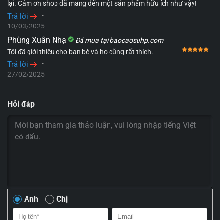
lại. Cảm ơn shop đã mang đến một sản phẩm hữu ích như vậy!
Trả lời
•
10/03/2025
Phùng Xuân Nhạ
Đã mua tại baocaosuhp.com
Đượ
Tôi đã giới thiệu cho bạn bè và họ cũng rất thích.
Trả lời
•
27/02/2025
Hỏi đáp
Anh
Chị