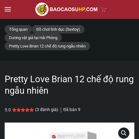
Skip to main content
Tổng quan
Đồ chơi tình dục (Sextoy)
Dương vật giả tại Hải Phòng
Pretty Love Brian 12 chế độ rung ngẫu nhiên
Pretty Love Brian 12 chế độ rung
ngẫu nhiên
Đã bán
9
(
3
đánh giá)
5.0
5.0
3
trên 5 dựa trên
đánh giá