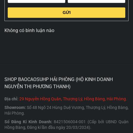
GỬI
Không có bình luận nào
SHOP BAOCAOSUHP HẢI PHÒNG (HỘ KINH DOANH
NGUYỄN THỊ PHƯƠNG THANH)
Địa chỉ:
29 Nguyễn Hồng Quân, Thượng Lý, Hồng Bàng, Hải Phòng.
Showroom:
Số 48 Ngõ 24 Hùng Duệ Vương, Thượng Lý, Hồng Bàng,
Hải Phòng.
Số Đăng Kí Kinh Doanh:
8421506004-001 (Cấp bởi UBND Quận
Hồng Bàng, Đăng kí lần đầu ngày 20/03/2024).