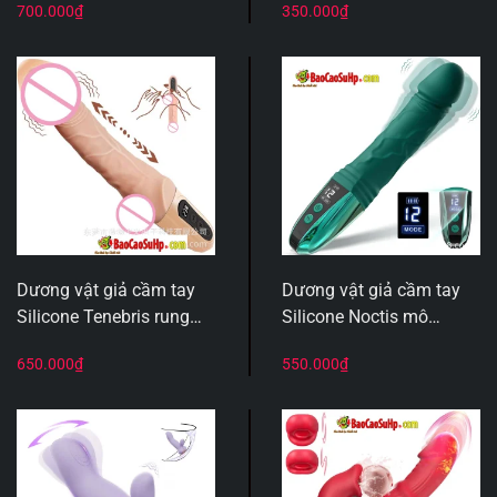
700.000
₫
350.000
₫
khuẩn
toàn
Dương vật giả cầm tay
Dương vật giả cầm tay
Silicone Tenebris rung
Silicone Noctis mô
thụt 9 chế độ
phỏng 3D 12 chế độ rung
650.000
₫
550.000
₫
LED