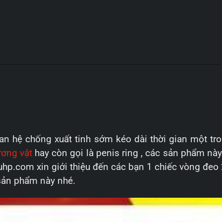
rung
tăng
khoái
cảm
số
lượng
uan hệ chống xuất tinh sớm kéo dài thời gian một t
ơng vật
hay còn gọi là penis ring , các sản phẩm này 
hp.com xin giới thiệu đến các bạn 1 chiếc vòng đeo 
 sản phẩm này nhé.