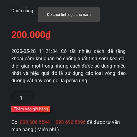
Chức năng
Đồ chơi tình dục cho nam
200.000
₫
2020-05-28 11:21:34 Có rất nhiều cách để tăng
khoái cảm khi quan hệ chống xuất tinh sớm kéo dài
thời gian một trong những cách được sử dụng nhiều
nhất và hiệu quả đó là sử dụng các loại vòng đeo
dương vật hay còn gọi là penis ring
Vòng
đeo
dương
Thêm vào giỏ hàng
vật
Gọi
090 606 5544
–
093 696 8096
để được tư vấn
CLIT
mua hàng ( Miễn phí )
Chisa