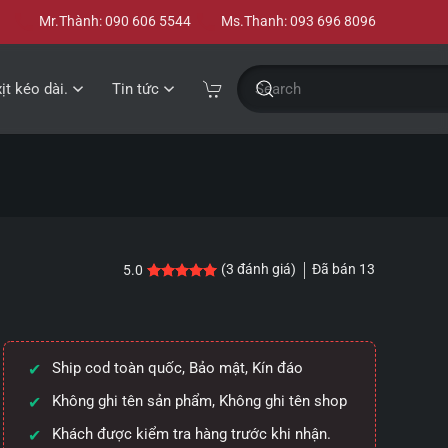
Mr.Thành: 090 606 5544
Ms.Thanh: 093 696 8096
xịt kéo dài.
Tin tức
Đã bán
13
(
3
đánh giá)
5.0
5.0
3
trên 5 dựa trên
đánh giá
Ship cod toàn quốc, Bảo mật, Kín đáo
Không ghi tên sản phẩm, Không ghi tên shop
Khách được kiểm tra hàng trước khi nhận.