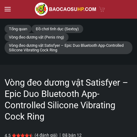
Skip to main content
Tổng quan
Đồ chơi tình dục (Sextoy)
Vòng đeo dương vật (Penis ring)
Vòng đeo dương vật Satisfyer – Epic Duo Bluetooth App-Controlled
Silicone Vibrating Cock Ring
Vòng đeo dương vật Satisfyer –
Epic Duo Bluetooth App-
Controlled Silicone Vibrating
Cock Ring
Đã bán
12
(
4
đánh giá)
4.5
4.5
4
trên 5 dựa trên
đánh giá