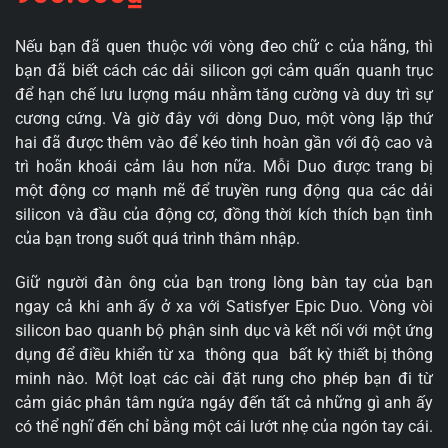
Nếu bạn đã quen thuộc với vòng đeo chữ c của hãng, thì
bạn đã biết cách các dải silicon gợi cảm quấn quanh trục
để hạn chế lưu lượng máu nhằm tăng cường và duy trì sự
cương cứng. Và giờ đây với dòng Duo, một vòng lặp thứ
hai đã được thêm vào để kéo tinh hoàn gần với độ cao và
trì hoãn khoái cảm lâu hơn nữa. Mỗi Duo được trang bị
một động cơ mạnh mẽ để truyền rung động qua các dải
silicon và đầu của động cơ, đồng thời kích thích bạn tình
của bạn trong suốt quá trình thâm nhập.
Giữ người đàn ông của bạn trong lòng bàn tay của bạn
ngay cả khi anh ấy ở xa với Satisfyer Epic Duo. Vòng vòi
silicon bao quanh bộ phận sinh dục và kết nối với một ứng
dụng để điều khiển từ xa thông qua bất kỳ thiết bị thông
minh nào. Một loạt các cài đặt rung cho phép bạn đi từ
cảm giác phân tâm ngứa ngáy đến tất cả những gì anh ấy
có thể nghĩ đến chỉ bằng một cái lướt nhẹ của ngón tay cái.