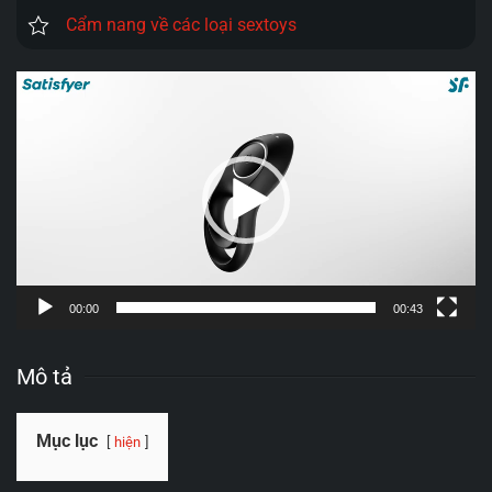
Cẩm nang về các loại sextoys
Trình
chơi
Video
00:00
00:43
Mô tả
Mục lục
hiện