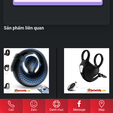
Sản phẩm liên quan
Vòng đeo dương vật điều
Vòng đeo cậu bé khóa
khiển APP Hellebore lưỡi
bìu COC Saionji Reika
Call
Zalo
Danh mục
Message
Map