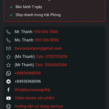
Bảo hành 7 ngày
Ship nhanh trong Hải Phòng
Mr. Thành:
090 606 5544
Ms. Thanh:
093 696 8096
baocaosuhpvn@gmail.com
(Ms Thanh)
Zalo 0705705039
(Mr Thanh)
Zalo 0906065544
+84936968096
+84936968096
Shopbaocaosugaihp
Video review sản phẩm
Hướng dẫn sử dụng sextoys