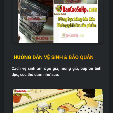
HƯỚNG DẪN VỆ SINH & BẢO QUẢN
Cách vệ sinh âm đạo giả, mông giả, búp bê tình
dục, cốc thủ dâm như sau: