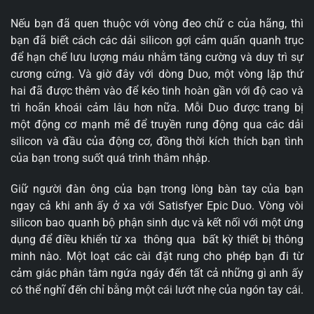
Nếu bạn đã quen thuộc với vòng đeo chữ c của hãng, thì
bạn đã biết cách các dải silicon gợi cảm quấn quanh trục
để hạn chế lưu lượng máu nhằm tăng cường và duy trì sự
cương cứng. Và giờ đây với dòng Duo, một vòng lặp thứ
hai đã được thêm vào để kéo tinh hoàn gần với độ cao và
trì hoãn khoái cảm lâu hơn nữa. Mỗi Duo được trang bị
một động cơ mạnh mẽ để truyền rung động qua các dải
silicon và đầu của động cơ, đồng thời kích thích bạn tình
của bạn trong suốt quá trình thâm nhập.
Giữ người đàn ông của bạn trong lòng bàn tay của bạn
ngay cả khi anh ấy ở xa với Satisfyer Epic Duo. Vòng vòi
silicon bao quanh bộ phận sinh dục và kết nối với một ứng
dụng để điều khiển từ xa thông qua bất kỳ thiết bị thông
minh nào. Một loạt các cài đặt rung cho phép bạn đi từ
cảm giác phân tâm ngứa ngáy đến tất cả những gì anh ấy
có thể nghĩ đến chỉ bằng một cái lướt nhẹ của ngón tay cái.